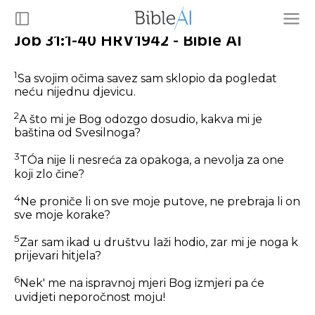
Job 31:1-40 HRV1942 - Bible AI
1
Sa svojim očima savez sam sklopio da pogledat
neću nijednu djevicu.
2
A što mi je Bog odozgo dosudio, kakva mi je
baština od Svesilnoga?
3
TÓa nije li nesreća za opakoga, a nevolja za one
koji zlo čine?
4
Ne proniče li on sve moje putove, ne prebraja li on
sve moje korake?
5
Zar sam ikad u društvu laži hodio, zar mi je noga k
prijevari hitjela?
6
Nek' me na ispravnoj mjeri Bog izmjeri pa će
uvidjeti neporočnost moju!