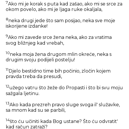
7
Ako mi je korak s puta kad zašao, ako mi se srce za
okom povelo, ako mi je ljaga ruke okaljala,
8
neka drugi jede što sam posijao, neka sve moje
iskorijene izdanke!
9
Ako mi zavede srce žena neka, ako za vratima
svog bližnjeg kad vrebah,
10
neka moja žena drugom mlin okreće, neka s
drugim svoju podijeli postelju!
11
Djelo bestidno time bih počinio, zločin kojem
pravda treba da presudi,
12
užego vatru što žeže do Propasti i što bi svu moju
sažgala ljetinu.
13
Ako kada prezreh pravo sluge svoga il' služavke,
sa mnom kad su se parbili,
14
što ću učiniti kada Bog ustane? Što ću odvratit'
kad račun zatraži?