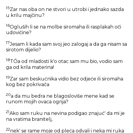
15
Zar nas oba on ne stvori u utrobi i jednako sazda
u krilu majčinu?
16
Ogluših li se na molbe siromaha ili rasplakah oči
udovičine?
17
Jesam li kada sam svoj jeo zalogaj a da ga nisam sa
sirotom dijelio?
18
TÓa od mladosti k'o otac sam mu bio, vodio sam
ga od krila materina!
19
Zar sam beskućnika vidio bez odjeće ili siromaha
kog bez pokrivača
20
a da mu bedra ne blagosloviše mene kad se
runom mojih ovaca ogrija?
21
Ako sam ruku na nevina podigao znajuć' da mi je
na vratima branitelj,
22
nek' se rame moje od pleća odvali i neka mi ruka