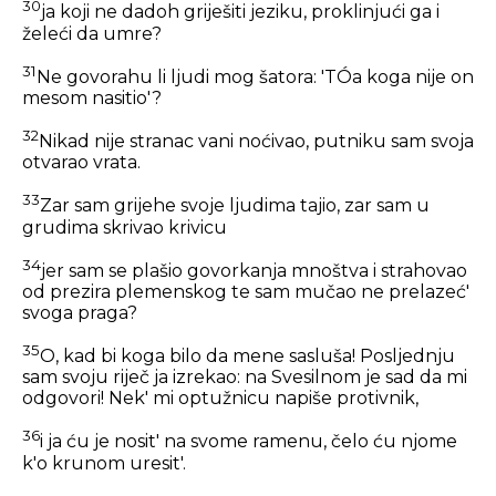
30
ja koji ne dadoh griješiti jeziku, proklinjući ga i
želeći da umre?
31
Ne govorahu li ljudi mog šatora: 'TÓa koga nije on
mesom nasitio'?
32
Nikad nije stranac vani noćivao, putniku sam svoja
otvarao vrata.
33
Zar sam grijehe svoje ljudima tajio, zar sam u
grudima skrivao krivicu
34
jer sam se plašio govorkanja mnoštva i strahovao
od prezira plemenskog te sam mučao ne prelazeć'
svoga praga?
35
O, kad bi koga bilo da mene sasluša! Posljednju
sam svoju riječ ja izrekao: na Svesilnom je sad da mi
odgovori! Nek' mi optužnicu napiše protivnik,
36
i ja ću je nosit' na svome ramenu, čelo ću njome
k'o krunom uresit'.