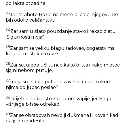
od lakta otpadne!
23
Jer strahote Božje na mene bi pale, njegovu ne
bih odolio veličanstvu.
24
Zar sam u zlato pouzdanje stavio i rekao zlatu:
'Sigurnosti moja!'
25
Zar sam se veliku blagu radovao, bogatstvima
koja su mi stekle ruke?
26
Zar se, gledajući sunce kako blista i kako mjesec
sjajni nebom putuje,
27
moje srce dalo potajno zavesti da bih rukom
njima poljubac poslao?
28
Grijeh bi to bio što za sudom vapije, jer Boga
višnjega bih se odrekao.
29
Zar se obradovah nevolji dušmana i likovah kad
ga je zlo zadesilo,