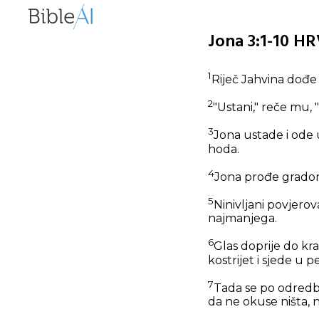
Jona 3:1-10 HR
1
Riječ Jahvina dođe 
2
"Ustani," reče mu, "
3
Jona ustade i ode 
hoda.
4
Jona prođe gradom 
5
Ninivljani povjerov
najmanjega.
6
Glas doprije do kra
kostrijet i sjede u p
7
Tada se po odredbi k
da ne okuse ništa, n