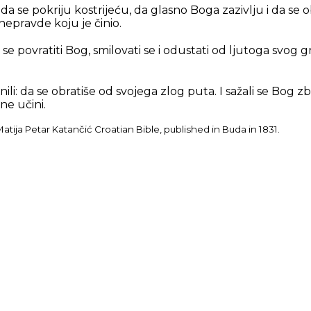
a da se pokriju kostrijeću, da glasno Boga zazivlju i da se o
nepravde koju je činio.
e povratiti Bog, smilovati se i odustati od ljutoga svog 
inili: da se obratiše od svojega zlog puta. I sažali se Bog
 ne učini.
tija Petar Katančić Croatian Bible, published in Buda in 1831.