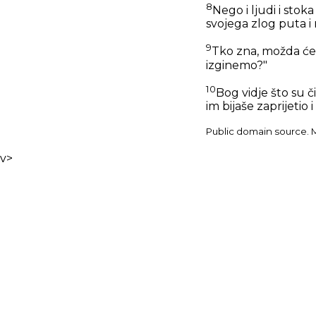
8
Nego i ljudi i stok
svojega zlog puta i 
9
Tko zna, možda će s
izginemo?"
10
Bog vidje što su č
im bijaše zaprijetio i
Public domain source. Ma
v>