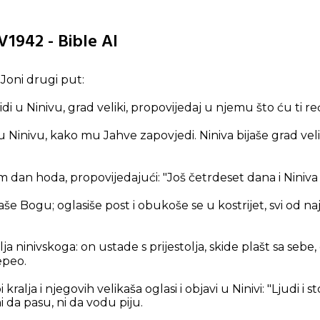
V1942 - Bible AI
Joni drugi put:
idi u Ninivu, grad veliki, propovijedaj u njemu što ću ti reć
u Ninivu, kako mu Jahve zapovjedi. Niniva bijaše grad veli
dan hoda, propovijedajući: "Još četrdeset dana i Niniva ć
aše Bogu; oglasiše post i obukoše se u kostrijet, svi od n
lja ninivskoga: on ustade s prijestolja, skide plašt sa sebe
epeo.
ralja i njegovih velikaša oglasi i objavi u Ninivi: "Ljudi i 
i da pasu, ni da vodu piju.