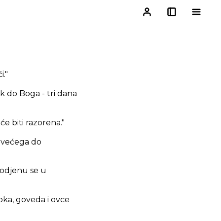
i."
k do Boga - tri dana
e biti razorena."
ajvećega do
, odjenu se u
stoka, goveda i ovce