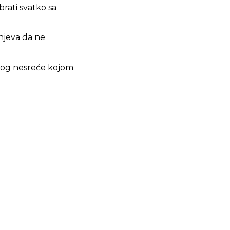
brati svatko sa
gnjeva da ne
 zbog nesreće kojom