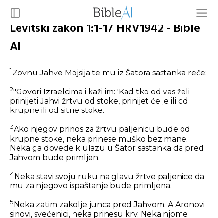
Levitski zakon 1:1-17 HRV1942 - Bible
AI
1
Zovnu Jahve Mojsija te mu iz Šatora sastanka reče:
2
"Govori Izraelcima i kaži im: 'Kad tko od vas želi
prinijeti Jahvi žrtvu od stoke, prinijet će je ili od
krupne ili od sitne stoke.
3
Ako njegov prinos za žrtvu paljenicu bude od
krupne stoke, neka prinese muško bez mane.
Neka ga dovede k ulazu u Šator sastanka da pred
Jahvom bude primljen.
4
Neka stavi svoju ruku na glavu žrtve paljenice da
mu za njegovo ispaštanje bude primljena.
5
Neka zatim zakolje junca pred Jahvom. A Aronovi
sinovi, svećenici, neka prinesu krv. Neka njome