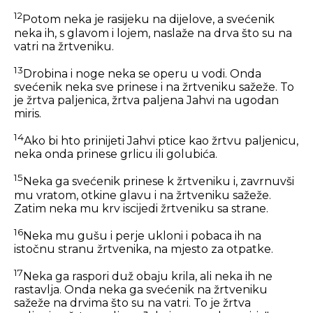
12
Potom neka je rasijeku na dijelove, a svećenik
neka ih, s glavom i lojem, naslaže na drva što su na
vatri na žrtveniku.
13
Drobina i noge neka se operu u vodi. Onda
svećenik neka sve prinese i na žrtveniku sažeže. To
je žrtva paljenica, žrtva paljena Jahvi na ugodan
miris.
14
Ako bi hto prinijeti Jahvi ptice kao žrtvu paljenicu,
neka onda prinese grlicu ili golubića.
15
Neka ga svećenik prinese k žrtveniku i, zavrnuvši
mu vratom, otkine glavu i na žrtveniku sažeže.
Zatim neka mu krv iscijedi žrtveniku sa strane.
16
Neka mu gušu i perje ukloni i pobaca ih na
istočnu stranu žrtvenika, na mjesto za otpatke.
17
Neka ga raspori duž obaju krila, ali neka ih ne
rastavlja. Onda neka ga svećenik na žrtveniku
sažeže na drvima što su na vatri. To je žrtva