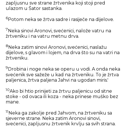
zapljusnu sve strane žrtvenika koji stoji pred
ulazom u Šator sastanka.
6
Potom neka se žrtva sadre i rasiječe na dijelove.
7
Neka sinovi Aronovi, svećenici, nalože vatru na
žrtveniku i na vatru metnu drva.
8
Neka zatim sinovi Aronovi, svećenici, naslažu
dijelove, s glavom i lojem, na drva što su na vatri na
žrtveniku.
9
Drobina i noge neka se operu u vodi. A onda neka
svećenik sve sažeže u kad na žrtveniku. To je žrtva
paljenica, žrtva paljena Jahvi na ugodan miris.'
10
Ako bi htio prinijeti za žrtvu paljenicu od sitne
stoke - od ovaca ili koza - neka prinese muško bez
mane.
11
Neka ga zakolje pred Jahvom, na žrtveniku sa
sjeverne strane. Neka zatim Aronovi sinovi,
svećenici, zapljusnu žrtvenik krvlju sa svih strana.