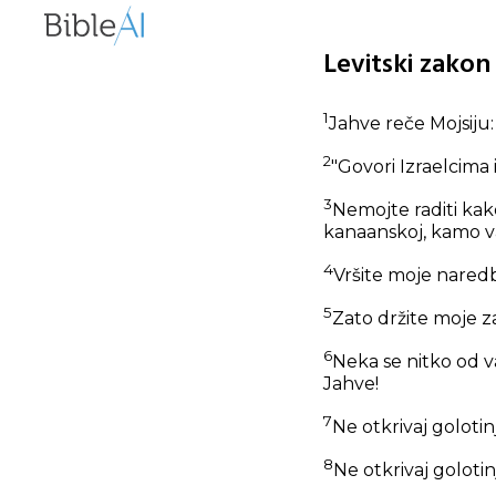
Levitski zakon
1
Jahve reče Mojsiju:
2
"Govori Izraelcima i
3
Nemojte raditi kako 
kanaanskoj, kamo va
4
Vršite moje naredb
5
Zato držite moje za
6
Neka se nitko od va
Jahve!
7
Ne otkrivaj golotin
8
Ne otkrivaj golotin