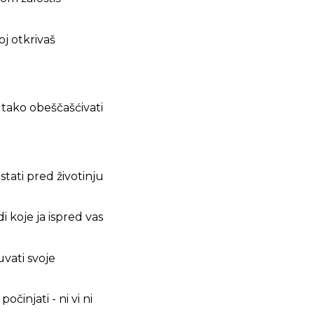
oj otkrivaš
 tako obeščašćivati
stati pred životinju
 koje ja ispred vas
uvati svoje
činjati - ni vi ni