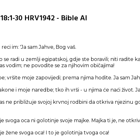
 18:1-30 HRV1942 - Bible AI
 reci im: 'Ja sam Jahve, Bog vaš.
se radi u zemlji egipatskoj, gdje ste boravili; niti radite k
s vodim; ne povodite se za njihovim običajima!
e; vršite moje zapovijedi; prema njima hodite. Ja sam Jah
kone i moje naredbe; tko ih vrši - u njima će naći život. 
s ne približuje svojoj krvnoj rodbini da otkriva njezinu g
je svoga oca ni golotinje svoje majke. Majka ti je, ne otkriv
je žene svoga oca! I to je golotinja tvoga oca!