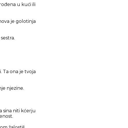
 rođena u kući ili
hova je golotinja
sestra.
. Ta ona je tvoja
nje njezine.
 sina niti kćerju
renost.
rom žalostiš