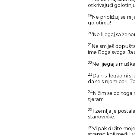
otkrivajući golotinj
19
Ne približuj se ni
golotinju!
20
Ne lijegaj sa ženo
21
Ne smiješ dopušta
ime Boga svoga. Ja
22
Ne lijegaj s muška
23
Da nisi legao ni s
da se s njom pari. To
24
Ničim se od toga n
tjeram.
25
I zemlja je postal
stanovnike.
26
Vi pak držite moje
stranac koji među v