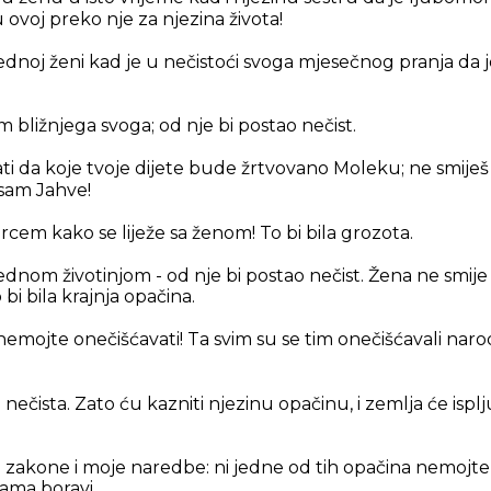
u ovoj preko nje za njezina života!
 jednoj ženi kad je u nečistoći svoga mjesečnog pranja da j
m bližnjega svoga; od nje bi postao nečist.
ti da koje tvoje dijete bude žrtvovano Moleku; ne smiješ
 sam Jahve!
rcem kako se liježe sa ženom! To bi bila grozota.
 jednom životinjom - od nje bi postao nečist. Žena ne smije 
 bi bila krajnja opačina.
emojte onečišćavati! Ta svim su se tim onečišćavali narodi
a nečista. Zato ću kazniti njezinu opačinu, i zemlja će isplj
 zakone i moje naredbe: ni jedne od tih opačina nemojte po
ama boravi.