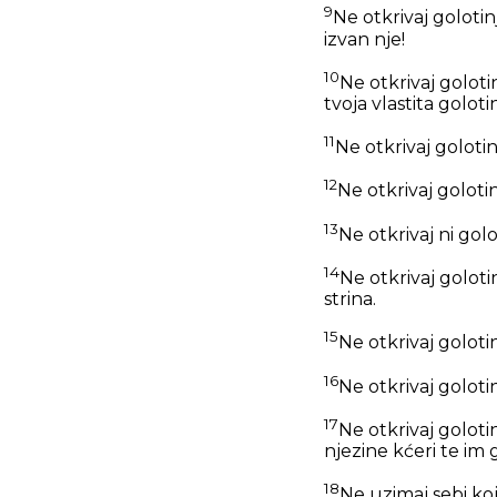
9
Ne otkrivaj golotinj
izvan nje!
10
Ne otkrivaj golotin
tvoja vlastita golotin
11
Ne otkrivaj golotin
12
Ne otkrivaj goloti
13
Ne otkrivaj ni golo
14
Ne otkrivaj golotin
strina.
15
Ne otkrivaj goloti
16
Ne otkrivaj goloti
17
Ne otkrivaj golotin
njezine kćeri te im 
18
Ne uzimaj sebi koj