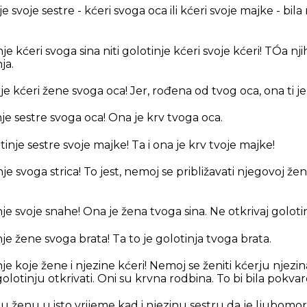
e svoje sestre - kćeri svoga oca ili kćeri svoje majke - bila
je kćeri svoga sina niti golotinje kćeri svoje kćeri! TÓa nji
ja.
je kćeri žene svoga oca! Jer, rođena od tvog oca, ona ti je 
nje sestre svoga oca! Ona je krv tvoga oca.
tinje sestre svoje majke! Ta i ona je krv tvoje majke!
je svoga strica! To jest, nemoj se približavati njegovoj ženi
nje svoje snahe! Ona je žena tvoga sina. Ne otkrivaj goloti
nje žene svoga brata! Ta to je golotinja tvoga brata.
je koje žene i njezine kćeri! Nemoj se ženiti kćerju njezina
golotinju otkrivati. Oni su krvna rodbina. To bi bila pokva
u ženu u isto vrijeme kad i njezinu sestru da je ljubomo