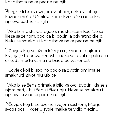
krv njihova neka padne na njih.
12
Legne li tko sa svojom snahom, neka se oboje
kazne smrću. Učinili su rodoskvrnuće i neka krv
njihova padne na njih.
13
Ako bi muškarac legao s muškarcem kao što se
liježe sa ženom, obojica bi počinila odvratno djelo.
Neka se smaknu i krv njihova neka padne na njih.
14
Čovjek koji se oženi kćerju i njezinom majkom -
krajnja je to pokvarenost! - neka se u vatri spali i on i
one, da među vama ne bude pokvarenosti.
15
Čovjek koji bi spolno općio sa životinjom ima se
smaknuti. Životinju ubijte!
16
Ako bi se žena primakla bilo kakvoj životinji da se s
njom pari, ubij i ženu i životinju. Neka se smaknu i
njihova krv neka padne na njih.
17
Čovjek koji bi se oženio svojom sestrom, kćerju
svoga oca ili kćerju svoje majke te vidio njezinu