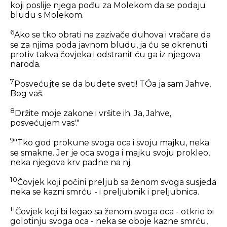
koji poslije njega pođu za Molekom da se podaju
bludu s Molekom.
6
Ako se tko obrati na zazivače duhova i vračare da
se za njima poda javnom bludu, ja ću se okrenuti
protiv takva čovjeka i odstranit ću ga iz njegova
naroda.
7
Posvećujte se da budete sveti! TÓa ja sam Jahve,
Bog vaš.
8
Držite moje zakone i vršite ih. Ja, Jahve,
posvećujem vas'."
9
"Tko god prokune svoga oca i svoju majku, neka
se smakne. Jer je oca svoga i majku svoju prokleo,
neka njegova krv padne na nj.
10
Čovjek koji počini preljub sa ženom svoga susjeda
neka se kazni smrću - i preljubnik i preljubnica.
11
Čovjek koji bi legao sa ženom svoga oca - otkrio bi
golotinju svoga oca - neka se oboje kazne smrću,