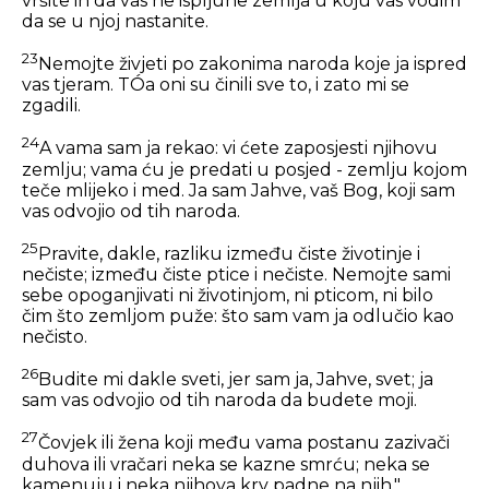
vršite ih da vas ne ispljune zemlja u koju vas vodim
da se u njoj nastanite.
23
Nemojte živjeti po zakonima naroda koje ja ispred
vas tjeram. TÓa oni su činili sve to, i zato mi se
zgadili.
24
A vama sam ja rekao: vi ćete zaposjesti njihovu
zemlju; vama ću je predati u posjed - zemlju kojom
teče mlijeko i med. Ja sam Jahve, vaš Bog, koji sam
vas odvojio od tih naroda.
25
Pravite, dakle, razliku između čiste životinje i
nečiste; između čiste ptice i nečiste. Nemojte sami
sebe opoganjivati ni životinjom, ni pticom, ni bilo
čim što zemljom puže: što sam vam ja odlučio kao
nečisto.
26
Budite mi dakle sveti, jer sam ja, Jahve, svet; ja
sam vas odvojio od tih naroda da budete moji.
27
Čovjek ili žena koji među vama postanu zazivači
duhova ili vračari neka se kazne smrću; neka se
kamenuju i neka njihova krv padne na njih."