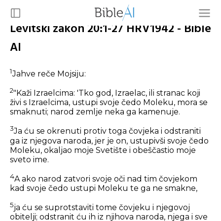
Levitski zakon 20:1-27 HRV1942 - Bible
AI
1
Jahve reče Mojsiju:
2
"Kaži Izraelcima: 'Tko god, Izraelac, ili stranac koji
živi s Izraelcima, ustupi svoje čedo Moleku, mora se
smaknuti; narod zemlje neka ga kamenuje.
3
Ja ću se okrenuti protiv toga čovjeka i odstraniti
ga iz njegova naroda, jer je on, ustupivši svoje čedo
Moleku, okaljao moje Svetište i obeščastio moje
sveto ime.
4
A ako narod zatvori svoje oči nad tim čovjekom
kad svoje čedo ustupi Moleku te ga ne smakne,
5
ja ću se suprotstaviti tome čovjeku i njegovoj
obitelji; odstranit ću ih iz njihova naroda, njega i sve