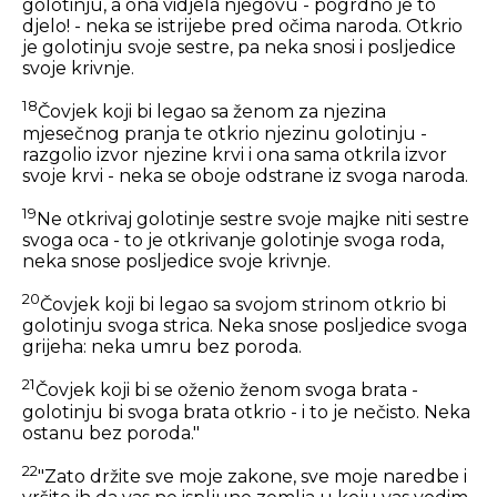
golotinju, a ona vidjela njegovu - pogrdno je to
djelo! - neka se istrijebe pred očima naroda. Otkrio
je golotinju svoje sestre, pa neka snosi i posljedice
svoje krivnje.
18
Čovjek koji bi legao sa ženom za njezina
mjesečnog pranja te otkrio njezinu golotinju -
razgolio izvor njezine krvi i ona sama otkrila izvor
svoje krvi - neka se oboje odstrane iz svoga naroda.
19
Ne otkrivaj golotinje sestre svoje majke niti sestre
svoga oca - to je otkrivanje golotinje svoga roda,
neka snose posljedice svoje krivnje.
20
Čovjek koji bi legao sa svojom strinom otkrio bi
golotinju svoga strica. Neka snose posljedice svoga
grijeha: neka umru bez poroda.
21
Čovjek koji bi se oženio ženom svoga brata -
golotinju bi svoga brata otkrio - i to je nečisto. Neka
ostanu bez poroda."
22
"Zato držite sve moje zakone, sve moje naredbe i