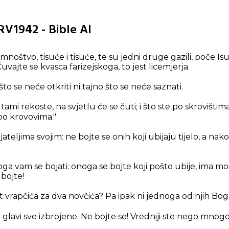
RV1942 - Bible AI
noštvo, tisuće i tisuće, te su jedni druge gazili, poče Isu
Čuvajte se kvasca farizejskoga, to jest licemjerja.
što se neće otkriti ni tajno što se neće saznati.
 tami rekoste, na svjetlu će se čuti; i što ste po skrovištim
po krovovima."
ateljima svojim: ne bojte se onih koji ubijaju tijelo, a na
a vam se bojati: onoga se bojte koji pošto ubije, ima moć
 bojte!
t vrapčića za dva novčića? Pa ipak ni jednoga od njih Bog
a glavi sve izbrojene. Ne bojte se! Vredniji ste nego mnog