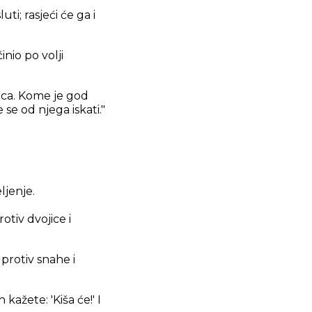
ti; rasjeći će ga i
inio po volji
raca. Kome je god
e od njega iskati."
ljenje.
rotiv dvojice i
 protiv snahe i
ažete: 'Kiša će!' I