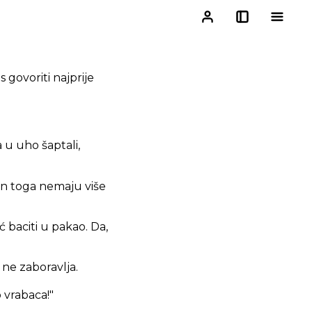
s govoriti najprije
a u uho šaptali,
kon toga nemaju više
 baciti u pakao. Da,
 ne zaboravlja.
o vrabaca!"