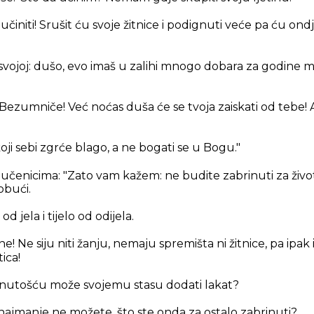
 učiniti! Srušit ću svoje žitnice i podignuti veće pa ću ondj
svojoj: dušo, evo imaš u zalihi mnogo dobara za godine mn
Bezumniče! Već noćas duša će se tvoja zaiskati od tebe! A š
oji sebi zgrće blago, a ne bogati se u Bogu."
 učenicima:
"Zato vam kažem: ne budite zabrinuti za život: 
 obući.
 od jela i tijelo od odijela.
! Ne siju niti žanju, nemaju spremišta ni žitnice, pa ipak 
tica!
rinutošću može svojemu stasu dodati lakat?
najmanje ne možete, što ste onda za ostalo zabrinuti?