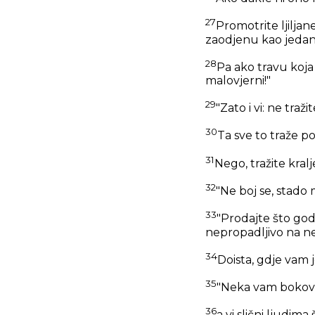
27
Promotrite ljiljan
zaodjenu kao jedan 
28
Pa ako travu koja 
malovjerni!"
29
"Zato i vi: ne traži
30
Ta sve to traže p
31
Nego, tražite kral
32
"Ne boj se, stado 
33
"Prodajte što god 
nepropadljivo na ne
34
Doista, gdje vam j
35
"Neka vam bokovi 
36