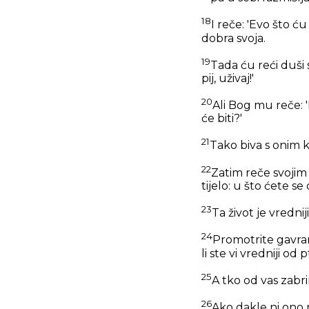
18
I reče: 'Evo što ću
dobra svoja.
19
Tada ću reći duši 
pij, uživaj!'
20
Ali Bog mu reče: '
će biti?'
21
Tako biva s onim k
22
Zatim reče svojim
tijelo: u što ćete se
23
Ta život je vredniji
24
Promotrite gavrane
li ste vi vredniji od p
25
A tko od vas zab
26
Ako dakle ni ono 