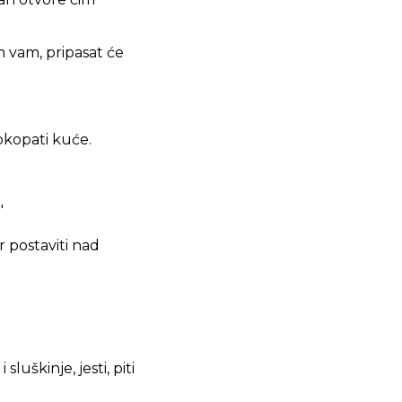
mah otvore čim
 vam, pripasat će
rokopati kuće.
"
r postaviti nad
luškinje, jesti, piti