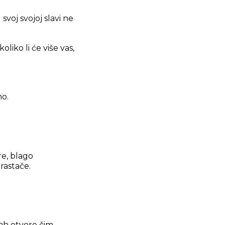
svoj svojoj slavi ne
liko li će više vas,
no.
re, blago
rastače.