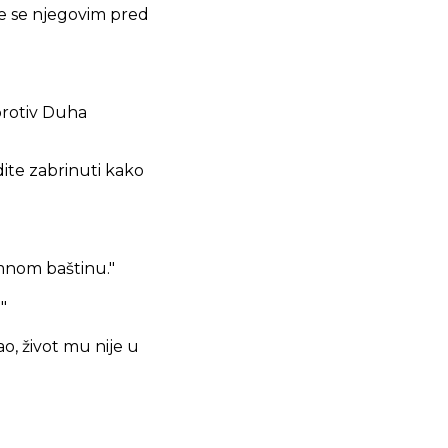
će se njegovim pred
 protiv Duha
dite zabrinuti kako
 mnom baštinu."
"
o, život mu nije u