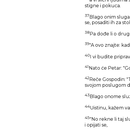
a vi slični ljudi
stigne i pokuca.
37
Blago onim sluga
se, posaditi ih za sto
38
Pa dođe li o drugoj
39
"A ovo znajte: kad
40
I vi budite priprav
41
Nato će Petar: "Go
42
Reče Gospodin:
"
svojom poslugom da
43
Blago onome sluz
44
Uistinu, kažem va
45
"No rekne li taj sl
i opijati se,