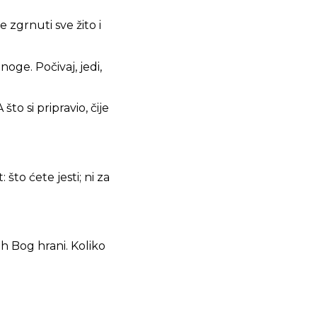
e zgrnuti sve žito i
oge. Počivaj, jedi,
to si pripravio, čije
što ćete jesti; ni za
ih Bog hrani. Koliko