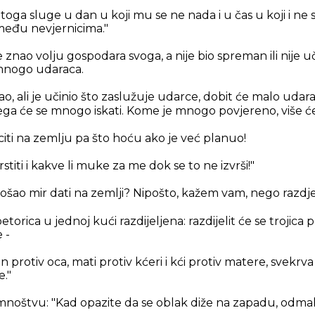
oga sluge u dan u koji mu se ne nada i u čas u koji i ne slu
među nevjernicima."
je znao volju gospodara svoga, a nije bio spreman ili nije uč
 mnogo udaraca.
nao, ali je učinio što zaslužuje udarce, dobit će malo uda
a će se mnogo iskati. Kome je mnogo povjereno, više će s
ti na zemlju pa što hoću ako je već planuo!
rstiti i kakve li muke za me dok se to ne izvrši!"
 došao mir dati na zemlji? Nipošto, kažem vam, nego razdje
torica u jednoj kući razdijeljena: razdijelit će se trojica p
 -
sin protiv oca, mati protiv kćeri i kći protiv matere, svekrva
e."
mnoštvu: "Kad opazite da se oblak diže na zapadu, odmah k