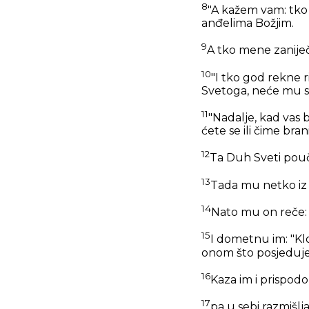
8
"A kažem vam: tko 
anđelima Božjim.
9
A tko mene zaniječ
10
"I tko god rekne r
Svetoga, neće mu se
11
"Nadalje, kad vas 
ćete se ili čime branit
12
Ta Duh Sveti poučit
13
Tada mu netko iz 
14
Nato mu on reče
15
I dometnu im:
"Kl
onom što posjeduje
16
Kaza im i prispod
17
pa u sebi razmišlj