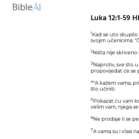
Luka 12:1-59 H
1
Kad se uto skupilo m
svojim učenicima:
"
2
Ništa nije skriveno 
3
Naprotiv, sve što u
propovijedat će se 
4
"A kažem vama, prij
što učiniti.
5
Pokazat ću vam kog
velim vam, njega se
6
Ne prodaje li se pe
7
A vama su i vlasi n