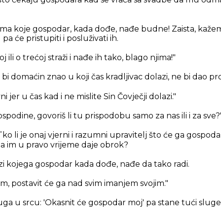
ma što čekaju gospodara kad se vraća sa svadbe da mu od
ma koje gospodar, kada dođe, nađe budne! Zaista, kažem
l pa će pristupiti i posluživati ih.
 ili o trećoj straži i nađe ih tako, blago njima!"
 bi domaćin znao u koji čas kradljivac dolazi, ne bi dao p
ni jer u čas kad i ne mislite Sin Čovječji dolazi."
spodine, govoriš li tu prispodobu samo za nas ili i za sve?
Tko li je onaj vjerni i razumni upravitelj što će ga gospoda
 im u pravo vrijeme daje obrok?
i kojega gospodar kada dođe, nađe da tako radi.
m, postavit će ga nad svim imanjem svojim."
uga u srcu: 'Okasnit će gospodar moj' pa stane tući sluge i s