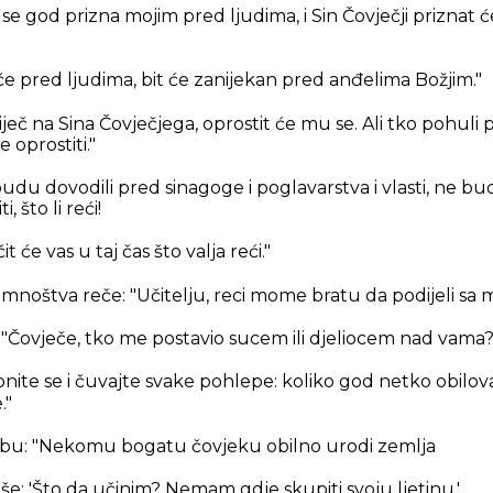
se god prizna mojim pred ljudima, i Sin Čovječji priznat 
e pred ljudima, bit će zanijekan pred anđelima Božjim."
iječ na Sina Čovječjega, oprostit će mu se. Ali tko pohuli
 oprostiti."
budu dovodili pred sinagoge i poglavarstva i vlasti, ne bu
i, što li reći!
 će vas u taj čas što valja reći."
mnoštva reče: "Učitelju, reci mome bratu da podijeli sa
:
"Čovječe, tko me postavio sucem ili djeliocem nad vama?
onite se i čuvajte svake pohlepe: koliko god netko obilova
."
obu:
"Nekomu bogatu čovjeku obilno urodi zemlja
aše: 'Što da učinim? Nemam gdje skupiti svoju ljetinu.'