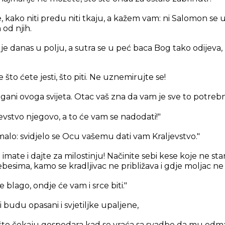
e, kako niti predu niti tkaju, a kažem vam: ni Salomon se u 
od njih.
je danas u polju, a sutra se u peć baca Bog tako odijeva, ko
te što ćete jesti, što piti. Ne uznemirujte se!
ogani ovoga svijeta. Otac vaš zna da vam je sve to potreb
jevstvo njegovo, a to će vam se nadodati!"
malo: svidjelo se Ocu vašemu dati vam Kraljevstvo."
imate i dajte za milostinju! Načinite sebi kese koje ne sta
besima, kamo se kradljivac ne približava i gdje moljac ne 
e blago, ondje će vam i srce biti."
budu opasani i svjetiljke upaljene,