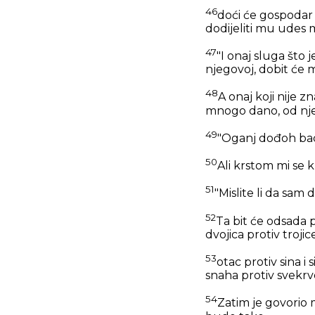
46
doći će gospodar t
dodijeliti mu udes 
47
"I onaj sluga što 
njegovoj, dobit će
48
A onaj koji nije z
mnogo dano, od njeg
49
"Oganj dođoh baci
50
Ali krstom mi se k
51
"Mislite li da sam
52
Ta bit će odsada pe
dvojica protiv trojice
53
otac protiv sina i 
snaha protiv svekrv
54
Zatim je govorio 