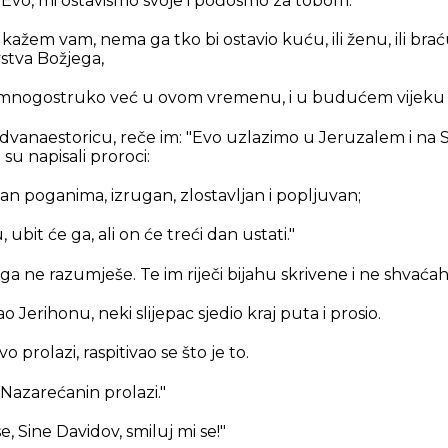
"Evo, mi ostavismo svoje i pođosmo za tobom."
 kažem vam, nema ga tko bi ostavio kuću, ili ženu, ili braću, i
vstva Božjega,
o mnogostruko već u ovom vremenu, i u budućem vijeku ži
 dvanaestoricu, reče im:
"Evo uzlazimo u Jeruzalem i na 
 su napisali proroci:
dan poganima, izrugan, zlostavljan i popljuvan;
, ubit će ga, ali on će treći dan ustati."
oga ne razumješe. Te im riječi bijahu skrivene i ne shvaća
o Jerihonu, neki slijepac sjedio kraj puta i prosio.
 prolazi, raspitivao se što je to.
Nazarećanin prolazi."
e, Sine Davidov, smiluj mi se!"