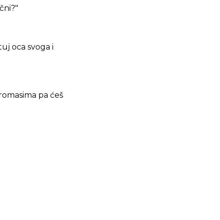
ečni?"
tuj oca svoga i
 siromasima pa ćeš