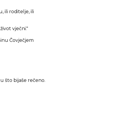
li roditelje, ili
vot vječni."
Sinu Čovječjem
hu što bijaše rečeno.