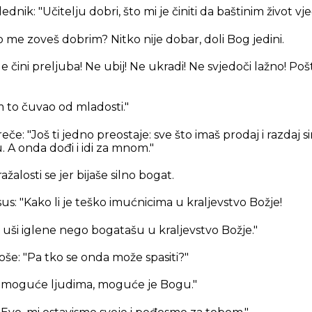
ednik: "Učitelju dobri, što mi je činiti da baštinim život vj
o me zoveš dobrim? Nitko nije dobar, doli Bog jedini.
e čini preljuba! Ne ubij! Ne ukradi! Ne svjedoči lažno! Poš
m to čuvao od mladosti."
reče:
"Još ti jedno preostaje: sve što imaš prodaj i razdaj
. A onda dođi i idi za mnom."
ažalosti se jer bijaše silno bogat.
sus:
"Kako li je teško imućnicima u kraljevstvo Božje!
z uši iglene nego bogatašu u kraljevstvo Božje."
ekoše: "Pa tko se onda može spasiti?"
nemoguće ljudima, moguće je Bogu."