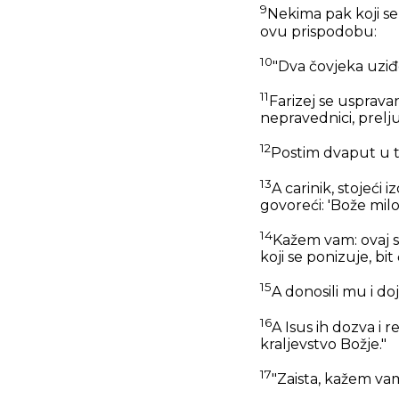
9
Nekima pak koji se
ovu prispodobu:
10
"Dva čovjeka uziđo
11
Farizej se uspravan
nepravednici, preljubn
12
Postim dvaput u t
13
A carinik, stojeći
govoreći: 'Bože milo
14
Kažem vam: ovaj si
koji se ponizuje, bit
15
A donosili mu i doj
16
A Isus ih dozva i r
kraljevstvo Božje."
17
"Zaista, kažem vam