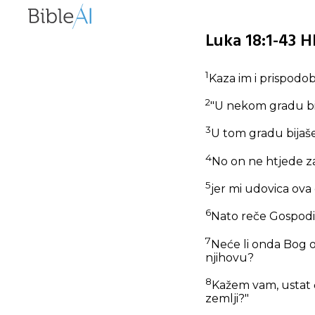
Luka 18:1-43 H
1
Kaza im i prispodob
2
"U nekom gradu bio
3
U tom gradu bijaše 
4
No on ne htjede za
5
jer mi udovica ova 
6
Nato reče Gospod
7
Neće li onda Bog o
njihovu?
8
Kažem vam, ustat ć
zemlji?"