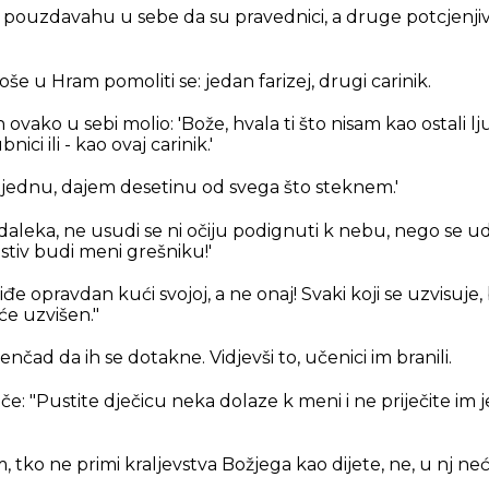
 pouzdavahu u sebe da su pravednici, a druge potcjenji
še u Hram pomoliti se: jedan farizej, drugi carinik.
 ovako u sebi molio: 'Bože, hvala ti što nisam kao ostali ljud
ici ili - kao ovaj carinik.'
jednu, dajem desetinu od svega što steknem.'
 izdaleka, ne usudi se ni očiju podignuti k nebu, nego se u
stiv budi meni grešniku!'
đe opravdan kući svojoj, a ne onaj! Svaki koji se uzvisuje, 
 će uzvišen."
enčad da ih se dotakne. Vidjevši to, učenici im branili.
eče:
"Pustite dječicu neka dolaze k meni i ne priječite im j
, tko ne primi kraljevstva Božjega kao dijete, ne, u nj neć