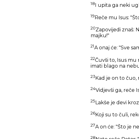
18
I upita ga neki ugl
19
Reče mu Isus:
"Št
20
Zapovijedi znaš: N
majku!"
21
A onaj će: "Sve sa
22
Čuvši to, Isus mu 
imati blago na nebu
23
Kad je on to čuo, r
24
Vidjevši ga, reče I
25
Lakše je devi kro
26
Koji su to čuli, r
27
A on će:
"Što je 
28