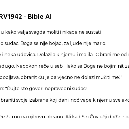
RV1942 - Bible AI
u kako valja svagda moliti i nikada ne sustati:
 sudac. Boga se nije bojao, za ljude nije mario.
i neka udovica. Dolazila k njemu i molila: 'Obrani me od 
dugo. Napokon reče u sebi: 'Iako se Boga ne bojim nit za
dodijava, obranit ću je da vječno ne dolazi mučiti me.'"
in:
"Čujte što govori nepravedni sudac!
braniti svoje izabrane koji dan i noć vape k njemu sve ak
e žurno na njihovu obranu. Ali kad Sin Čovječji dođe, hoće