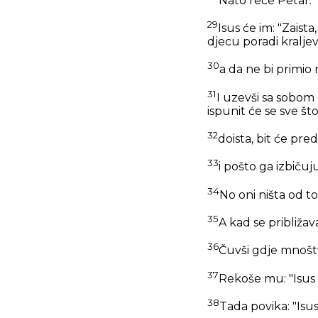
Nato reče Petar: 
29
Isus će im:
"Zaista,
djecu poradi kralje
30
a da ne bi primi
31
I uzevši sa sobom
ispunit će se sve što
32
doista, bit će pre
33
i pošto ga izbičuju
34
No oni ništa od t
35
A kad se približava
36
Čuvši gdje mnoštvo
37
Rekoše mu: "Isus 
38
Tada povika: "Isus