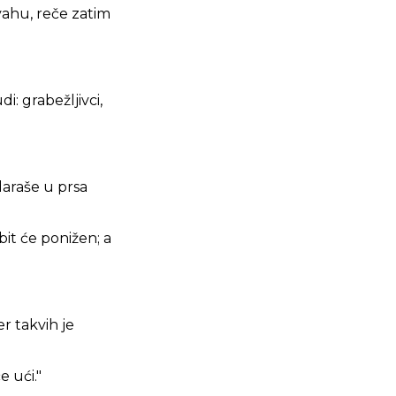
vahu, reče zatim
i: grabežljivci,
daraše u prsa
bit će ponižen; a
er takvih je
e ući."