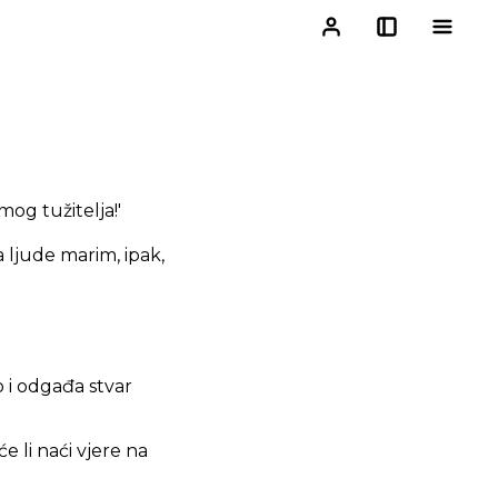
mog tužitelja!'
 ljude marim, ipak,
o i odgađa stvar
 li naći vjere na