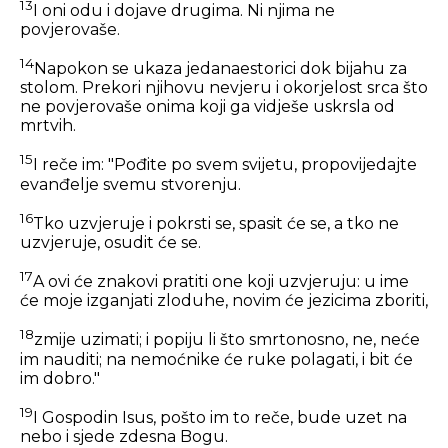
13
I oni odu i dojave drugima. Ni njima ne
povjerovaše.
14
Napokon se ukaza jedanaestorici dok bijahu za
stolom. Prekori njihovu nevjeru i okorjelost srca što
ne povjerovaše onima koji ga vidješe uskrsla od
mrtvih.
15
I reče im:
"Pođite po svem svijetu, propovijedajte
evanđelje svemu stvorenju.
16
Tko uzvjeruje i pokrsti se, spasit će se, a tko ne
uzvjeruje, osudit će se.
17
A ovi će znakovi pratiti one koji uzvjeruju: u ime
će moje izganjati zloduhe, novim će jezicima zboriti,
18
zmije uzimati; i popiju li što smrtonosno, ne, neće
im nauditi; na nemoćnike će ruke polagati, i bit će
im dobro."
19
I Gospodin Isus, pošto im to reče, bude uzet na
nebo i sjede zdesna Bogu.