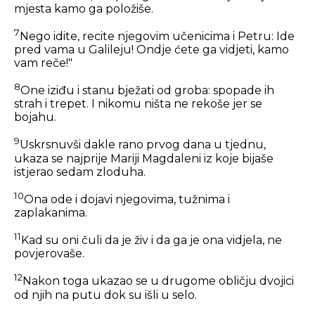
mjesta kamo ga položiše.
7
Nego idite, recite njegovim učenicima i Petru: Ide
pred vama u Galileju! Ondje ćete ga vidjeti, kamo
vam reče!"
8
One iziđu i stanu bježati od groba: spopade ih
strah i trepet. I nikomu ništa ne rekoše jer se
bojahu.
9
Uskrsnuvši dakle rano prvog dana u tjednu,
ukaza se najprije Mariji Magdaleni iz koje bijaše
istjerao sedam zloduha.
10
Ona ode i dojavi njegovima, tužnima i
zaplakanima.
11
Kad su oni čuli da je živ i da ga je ona vidjela, ne
povjerovaše.
12
Nakon toga ukazao se u drugome obličju dvojici
od njih na putu dok su išli u selo.