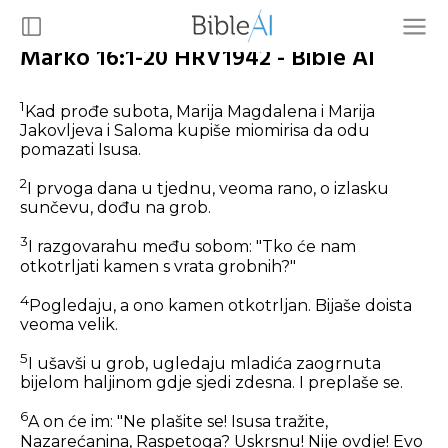
Marko 16:1-20 HRV1942 - Bible AI
1
Kad prođe subota, Marija Magdalena i Marija
Jakovljeva i Saloma kupiše miomirisa da odu
pomazati Isusa.
2
I prvoga dana u tjednu, veoma rano, o izlasku
sunčevu, dođu na grob.
3
I razgovarahu među sobom: "Tko će nam
otkotrljati kamen s vrata grobnih?"
4
Pogledaju, a ono kamen otkotrljan. Bijaše doista
veoma velik.
5
I ušavši u grob, ugledaju mladića zaogrnuta
bijelom haljinom gdje sjedi zdesna. I preplaše se.
6
A on će im: "Ne plašite se! Isusa tražite,
Nazarećanina, Raspetoga? Uskrsnu! Nije ovdje! Evo