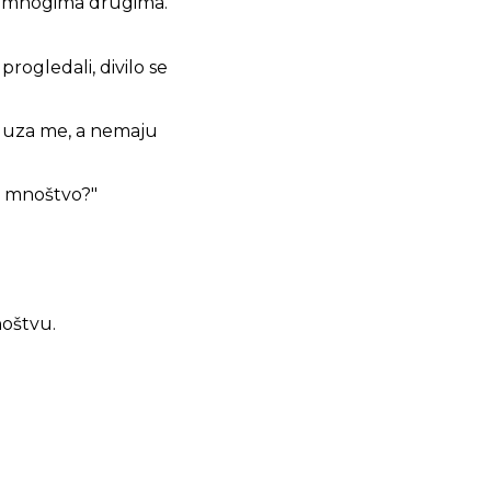
a i mnogima drugima.
 progledali, divilo se
na uza me, a nemaju
o mnoštvo?"
noštvu.