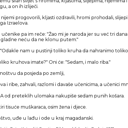
mu silan svijet s hromima, kljastima, slijepima, nijemim
, a on ih izliječi.
ijemi progovorili, kljasti ozdravili, hromi prohodali, slijepi
ga Izraelova.
e učenike pa im reče:
"Žao mi je naroda jer su već tri da
i ih gladne neću da ne klonu putem."
 "Odakle nam u pustinji toliko kruha da nahranimo tolik
oliko kruhova imate?"
Oni će: "Sedam, i malo riba."
noštvu da posjeda po zemlji,
 i ribe, zahvali, razlomi i davaše učenicima, a učenici m
li se. A od preteklih ulomaka nakupiše sedam punih košara.
iri tisuće muškaraca, osim žena i djece.
tvo, uđe u lađu i ode u kraj magadanski.