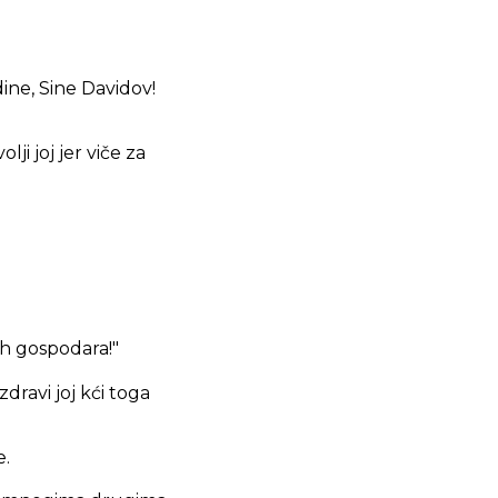
dine, Sine Davidov!
lji joj jer viče za
ih gospodara!"
zdravi joj kći toga
e.