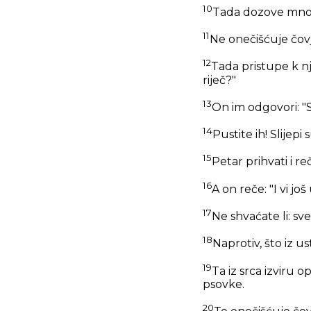
10
Tada dozove mnoš
11
Ne onečišćuje čovje
12
Tada pristupe k nje
riječ?"
13
On im odgovori:
"
14
Pustite ih! Slijepi
15
Petar prihvati i 
16
A on reče:
"I vi jo
17
Ne shvaćate li: sv
18
Naprotiv, što iz ust
19
Ta iz srca izviru o
psovke.
20