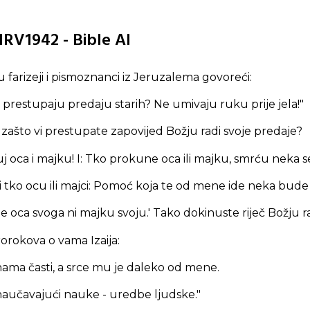
HRV1942 - Bible AI
 farizeji i pismoznanci iz Jeruzalema govoreći:
i prestupaju predaju starih? Ne umivaju ruku prije jela!"
 zašto vi prestupate zapovijed Božju radi svoje predaje?
j oca i majku! I: Tko prokune oca ili majku, smrću neka s
 li tko ocu ili majci: Pomoć koja te od mene ide neka bude 
e oca svoga ni majku svoju.' Tako dokinuste riječ Božju ra
rorokova o vama Izaija:
ama časti, a srce mu je daleko od mene.
aučavajući nauke - uredbe ljudske."