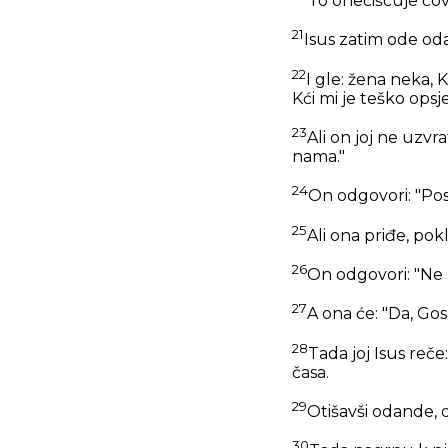
To onečišćuje čov
21
Isus zatim ode oda
22
I gle: žena neka, 
Kći mi je teško opsj
23
Ali on joj ne uzvra
nama."
24
On odgovori:
"Po
25
Ali ona priđe, pok
26
On odgovori:
"Ne 
27
A ona će: "Da, Gos
28
Tada joj Isus reče
časa.
29
Otišavši odande, 
30