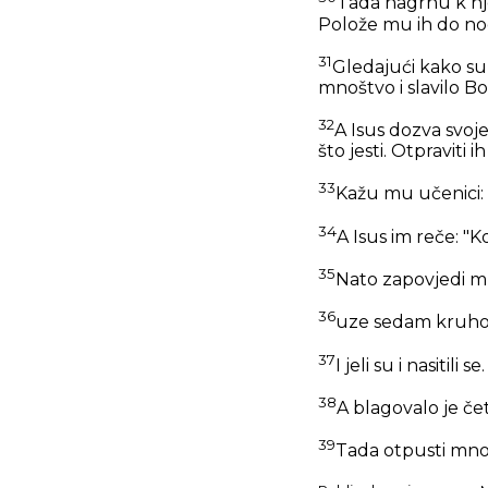
Tada nagrnu k nje
Polože mu ih do nogu
31
Gledajući kako su n
mnoštvo i slavilo Bo
32
A Isus dozva svoj
što jesti. Otpravit
33
Kažu mu učenici:
34
A Isus im reče:
"K
35
Nato zapovjedi m
36
uze sedam kruhova
37
I jeli su i nasiti
38
A blagovalo je čet
39
Tada otpusti mnoš