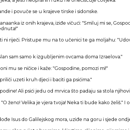
jeka; a jesti neopranih ruku ne onečišćuje čovjeka."
nde i povuče se u krajeve tirske i sidonske.
Kanaanka iz onih krajeva, iziđe vičući: "Smiluj mi se, Gospo
ednuta!"
ti ni riječi. Pristupe mu na to učenici te ga moljahu: "Udovo
slan sam samo k izgubljenim ovcama doma Izraelova."
loni mu se ničice i kaže: "Gospodine, pomozi mi!"
priliči uzeti kruh djeci i baciti ga psićima."
podine! Ali psići jedu od mrvica što padaju sa stola njihov
:
"O ženo! Velika je vjera tvoja! Neka ti bude kako želiš."
I o
dođe Isus do Galilejskog mora, uziđe na goru i sjede ondj