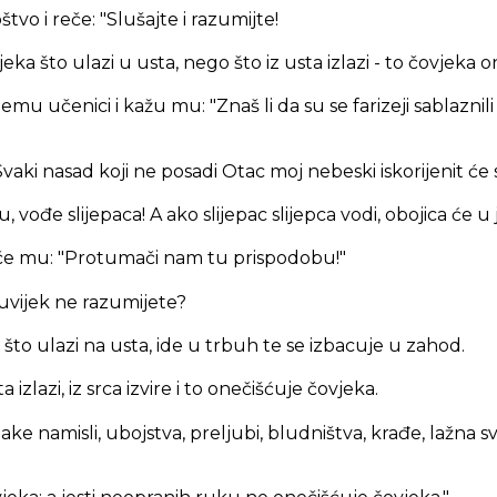
tvo i reče:
"Slušajte i razumijte!
ka što ulazi u usta, nego što iz usta izlazi - to čovjeka o
mu učenici i kažu mu: "Znaš li da su se farizeji sablaznili
Svaki nasad koji ne posadi Otac moj nebeski iskorijenit će 
 su, vođe slijepaca! A ako slijepac slijepca vodi, obojica će u
reče mu: "Protumači nam tu prispodobu!"
š uvijek ne razumijete?
e što ulazi na usta, ide u trbuh te se izbacuje u zahod.
a izlazi, iz srca izvire i to onečišćuje čovjeka.
pake namisli, ubojstva, preljubi, bludništva, krađe, lažna 