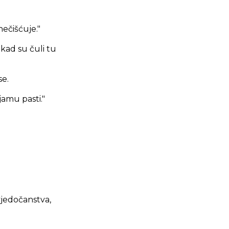
nečišćuje."
 kad su čuli tu
se.
 jamu pasti."
svjedočanstva,