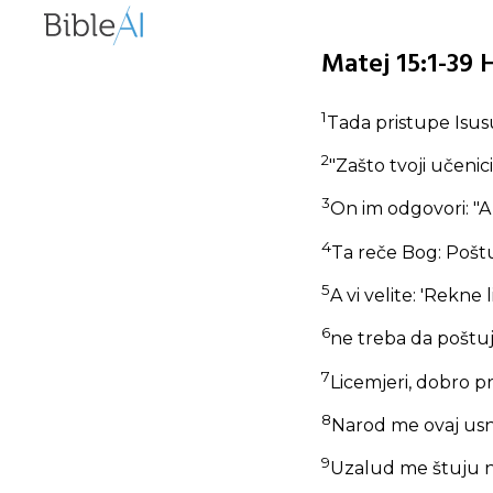
Matej 15:1-39 
1
Tada pristupe Isusu
2
"Zašto tvoji učenic
3
On im odgovori:
"A
4
Ta reče Bog: Poštu
5
A vi velite: 'Rekne
6
ne treba da poštuj
7
Licemjeri, dobro p
8
Narod me ovaj usn
9
Uzalud me štuju n