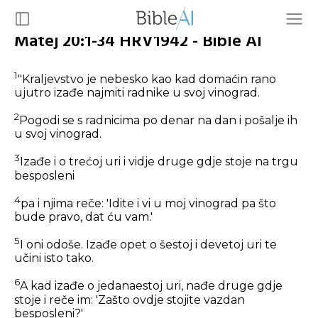
Matej 20:1-34 HRV1942 - Bible AI
1
"Kraljevstvo je nebesko kao kad domaćin rano
ujutro izađe najmiti radnike u svoj vinograd.
2
Pogodi se s radnicima po denar na dan i pošalje ih
u svoj vinograd.
3
Izađe i o trećoj uri i vidje druge gdje stoje na trgu
besposleni
4
pa i njima reče: 'Idite i vi u moj vinograd pa što
bude pravo, dat ću vam.'
5
I oni odoše. Izađe opet o šestoj i devetoj uri te
učini isto tako.
6
A kad izađe o jedanaestoj uri, nađe druge gdje
stoje i reče im: 'Zašto ovdje stojite vazdan
besposleni?'