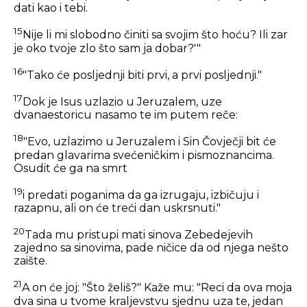
dati kao i tebi.
15
Nije li mi slobodno činiti sa svojim što hoću? Ili zar
je oko tvoje zlo što sam ja dobar?'"
16
"Tako će posljednji biti prvi, a prvi posljednji."
17
Dok je Isus uzlazio u Jeruzalem, uze
dvanaestoricu nasamo te im putem reče:
18
"Evo, uzlazimo u Jeruzalem i Sin Čovječji bit će
predan glavarima svećeničkim i pismoznancima.
Osudit će ga na smrt
19
i predati poganima da ga izrugaju, izbičuju i
razapnu, ali on će treći dan uskrsnuti."
20
Tada mu pristupi mati sinova Zebedejevih
zajedno sa sinovima, pade ničice da od njega nešto
zaište.
21
A on će joj:
"Što želiš?"
Kaže mu: "Reci da ova moja
dva sina u tvome kraljevstvu sjednu uza te, jedan