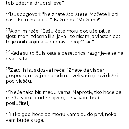
tebi zdesna, drugi slijeva."
22
Isus odgovori:
"Ne znate što ištete. Možete li piti
čašu koju ću ja piti?"
Kažu mu: "Možemo!"
23
A on im reče:
"Čašu ćete moju doduše piti, ali
sjesti meni zdesna ili slijeva - to nisam ja vlastan dati,
to je onih kojima je pripravio moj Otac."
24
Kada su to čula ostala desetorica, razgnjeve se na
dva brata.
25
Zato ih Isus dozva i reče:
"Znate da vladari
gospoduju svojim narodima i velikaši njihovi drže ih
pod vlašću.
26
Neće tako biti među vama! Naprotiv, tko hoće da
među vama bude najveći, neka vam bude
poslužitelj.
27
I tko god hoće da među vama bude prvi, neka
vam bude sluga."