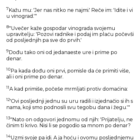
7
Kažu mu: 'Jer nas nitko ne najmi.' Reče im: 'Idite i vi
u vinograd.'"
8
"Uvečer kaže gospodar vinograda svojemu
upravitelju: 'Pozovi radnike i podaj im plaću počevši
od posljednjih pa sve do prvih.'
9
Dođu tako oni od jedanaeste ure i prime po
denar.
10
Pa kada dođu oni prvi, pomisle da će primiti više,
ali i oni prime po denar.
11
A kad primiše, počeše mrmljati protiv domaćina:
12
'Ovi posljednji jednu su uru radili i izjednačio si ih s
nama, koji smo podnosili svu tegobu dana i žegu.'"
13
"Nato on odgovori jednomu od njih: 'Prijatelju, ne
činim ti krivo. Nisi li se pogodio sa mnom po denar?
14
Uzmi svoje pa idi. A ja hoću i ovomu posljednjemu