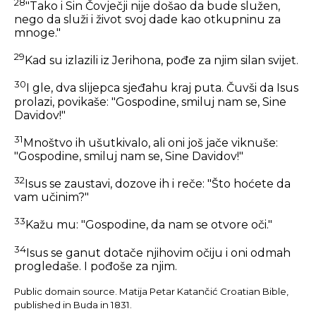
28
"Tako i Sin Čovječji nije došao da bude služen,
nego da služi i život svoj dade kao otkupninu za
mnoge."
29
Kad su izlazili iz Jerihona, pođe za njim silan svijet.
30
I gle, dva slijepca sjeđahu kraj puta. Čuvši da Isus
prolazi, povikaše: "Gospodine, smiluj nam se, Sine
Davidov!"
31
Mnoštvo ih ušutkivalo, ali oni još jače viknuše:
"Gospodine, smiluj nam se, Sine Davidov!"
32
Isus se zaustavi, dozove ih i reče:
"Što hoćete da
vam učinim?"
33
Kažu mu: "Gospodine, da nam se otvore oči."
34
Isus se ganut dotače njihovim očiju i oni odmah
progledaše. I pođoše za njim.
Public domain source. Matija Petar Katančić Croatian Bible,
published in Buda in 1831.