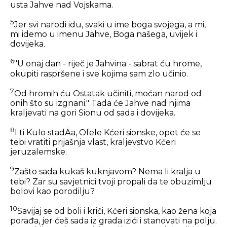
usta Jahve nad Vojskama.
5
Jer svi narodi idu, svaki u ime boga svojega, a mi,
mi idemo u imenu Jahve, Boga našega, uvijek i
dovijeka.
6
"U onaj dan - riječ je Jahvina - sabrat ću hrome,
okupiti raspršene i sve kojima sam zlo učinio.
7
Od hromih ću Ostatak učiniti, moćan narod od
onih što su izgnani." Tada će Jahve nad njima
kraljevati na gori Sionu od sada i dovijeka.
8
I ti Kulo stadÄa, Ofele Kćeri sionske, opet će se
tebi vratiti prijašnja vlast, kraljevstvo Kćeri
jeruzalemske.
9
Zašto sada kukaš kuknjavom? Nema li kralja u
tebi? Zar su savjetnici tvoji propali da te obuzimlju
bolovi kao porodilju?
10
Savijaj se od boli i kriči, Kćeri sionska, kao žena koja
porađa, jer ćeš sada iz grada izići i stanovati na polju.