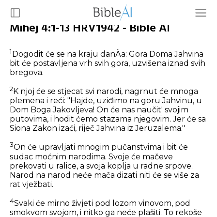
Mihej 4:1-13 HRV1942 - Bible AI
1
Dogodit će se na kraju danÄa: Gora Doma Jahvina
bit će postavljena vrh svih gora, uzvišena iznad svih
bregova.
2
K njoj će se stjecat svi narodi, nagrnut će mnoga
plemena i reći: "Hajde, uziđimo na goru Jahvinu, u
Dom Boga Jakovljeva! On će nas naučit' svojim
putovima, i hodit ćemo stazama njegovim. Jer će sa
Siona Zakon izaći, riječ Jahvina iz Jeruzalema."
3
On će upravljati mnogim pučanstvima i bit će
sudac moćnim narodima. Svoje će mačeve
prekovati u ralice, a svoja koplja u radne srpove.
Narod na narod neće mača dizati niti će se više za
rat vježbati.
4
Svaki će mirno živjeti pod lozom vinovom, pod
smokvom svojom, i nitko ga neće plašiti. To rekoše