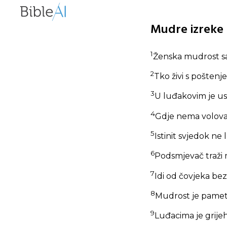
Mudre izreke 
1
Ženska mudrost sa
2
Tko živi s poštenje
3
U luđakovim je ust
4
Gdje nema volova, 
5
Istinit svjedok ne la
6
Podsmjevač traži m
7
Idi od čovjeka be
8
Mudrost je pametn
9
Luđacima je grijeh