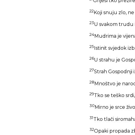
Griješi tko prezi
22
Koji snuju zlo, n
23
U svakom trudu i
24
Mudrima je vijen
25
Istinit svjedok izba
26
U strahu je Gosp
27
Strah Gospodnji i
28
Mnoštvo je narod
29
Tko se teško srdi
30
Mirno je srce živo
31
Tko tlači siromaha
32
Opaki propada zbo