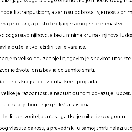
re bližnjega svoga, a blago onomu tko je milostiv ubogima.
e hode li stranputicom, a zar nisu dobrota i vjernost s oni
ma probitka, a pusto brbljanje samo je na siromaštvo.
ac bogatstvo njihovo, a bezumnima kruna - njihova ludos
vlja duše, a tko laži širi, taj je varalica.
odnjem veliko pouzdanje i njegovim je sinovima utočište.
zvor je života: on izbavlja od zamke smrti.
a ponos kralju, a bez puka knez propada.
, velike je razboritosti, a nabusit duhom pokazuje ludost.
t tijelu, a ljubomor je gnjilež u kostima.
 huli na stvoritelja, a časti ga tko je milostiv ubogomu.
g vlastite pakosti, a pravednik i u samoj smrti nalazi uto