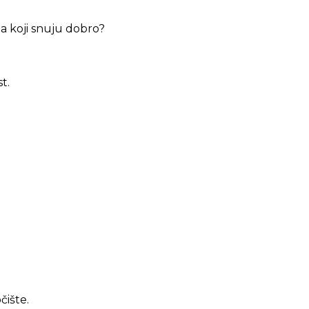
ma koji snuju dobro?
t.
čište.