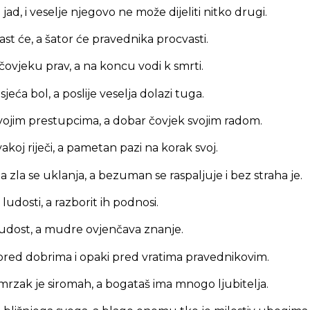
jad, i veselje njegovo ne može dijeliti nitko drugi.
t će, a šator će pravednika procvasti.
čovjeku prav, a na koncu vodi k smrti.
sjeća bol, a poslije veselja dolazi tuga.
svojim prestupcima, a dobar čovjek svojim radom.
koj riječi, a pametan pazi na korak svoj.
a zla se uklanja, a bezuman se raspaljuje i bez straha je.
ludosti, a razborit ih podnosi.
ludost, a mudre ovjenčava znanje.
 pred dobrima i opaki pred vratima pravednikovim.
 mrzak je siromah, a bogataš ima mnogo ljubitelja.