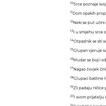
10
Srce poznaje svoj 
11
Dom opakih propas
12
Neki se put učini 
13
I u smijehu srce o
14
Otpadnik se siti 
15
Glupan vjeruje sva
16
Mudar se boji i od
17
Nagao čovjek čini 
18
Glupaci baštine 
19
Zli padaju ničice
20
I svom prijatelju
21