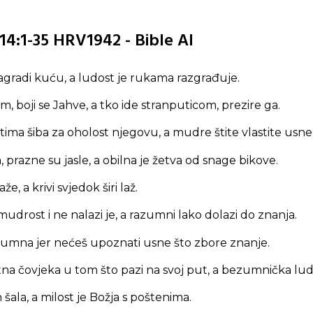
14:1-35 HRV1942 - Bible AI
gradi kuću, a ludost je rukama razgrađuje.
m, boji se Jahve, a tko ide stranputicom, prezire ga.
ima šiba za oholost njegovu, a mudre štite vlastite usne
prazne su jasle, a obilna je žetva od snage bikove.
že, a krivi svjedok širi laž.
udrost i ne nalazi je, a razumni lako dolazi do znanja.
zumna jer nećeš upoznati usne što zbore znanje.
a čovjeka u tom što pazi na svoj put, a bezumnička ludos
 šala, a milost je Božja s poštenima.