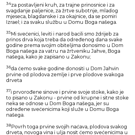
34
za postavljeni kruh, za trajne prinosnice i za
svagdanje paljenice, za žrtve subotnje, mladog
mjeseca, blagdanske i za okajnice, da se pomiri
Izrael; i za svaku službu u Domu Boga našega.
35
Mi svećenici, leviti i narod bacili smo ždrijeb za
prinos drva koja treba da određenog dana svake
godine prema svojim obiteljima donosimo u Dom
Boga našega za vatru na žrtveniku Jahve, Boga
našega, kako je zapisano u Zakonu;
36
da ćemo svake godine donositi u Dom Jahvin
prvine od plodova zemlje i prve plodove svakoga
drveta
37
i prvorođene sinove i prvine svoje stoke, kako je
to pisano u Zakonu - prvine od krupne i sitne stoke
neka se odnose u Dom Boga našega, jer su
određene svećenicima koji služe u Domu Boga
našega.
38
Povrh toga prvine svojih naćava, plodova svakog
drveta, novoga vina i ulja nosit ćemo svećenicima u