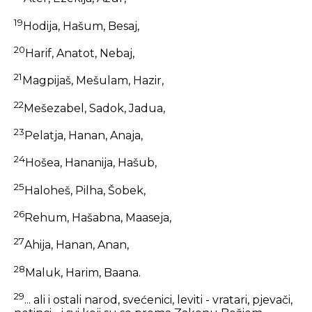
19
Hodija, Hašum, Besaj,
20
Harif, Anatot, Nebaj,
21
Magpijaš, Mešulam, Hazir,
22
Mešezabel, Sadok, Jadua,
23
Pelatja, Hanan, Anaja,
24
Hošea, Hananija, Hašub,
25
Haloheš, Pilha, Šobek,
26
Rehum, Hašabna, Maaseja,
27
Ahija, Hanan, Anan,
28
Maluk, Harim, Baana.
29
... ali i ostali narod, svećenici, leviti - vratari, pjevači,