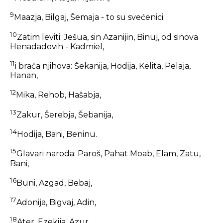
9
Maazja, Bilgaj, Šemaja - to su svećenici.
10
Zatim leviti: Ješua, sin Azanijin, Binuj, od sinova
Henadadovih - Kadmiel,
11
i braća njihova: Šekanija, Hodija, Kelita, Pelaja,
Hanan,
12
Mika, Rehob, Hašabja,
13
Zakur, Šerebja, Šebanija,
14
Hodija, Bani, Beninu.
15
Glavari naroda: Paroš, Pahat Moab, Elam, Zatu,
Bani,
16
Buni, Azgad, Bebaj,
17
Adonija, Bigvaj, Adin,
18
Ater, Ezekija, Azur,