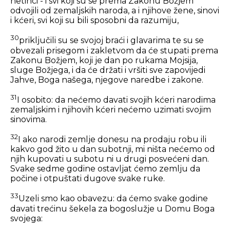
netinci - i svi koji su se prema Zakonu Božjem
odvojili od zemaljskih naroda, a i njihove žene, sinovi
i kćeri, svi koji su bili sposobni da razumiju,
30
priključili su se svojoj braći i glavarima te su se
obvezali prisegom i zakletvom da će stupati prema
Zakonu Božjem, koji je dan po rukama Mojsija,
sluge Božjega, i da će držati i vršiti sve zapovijedi
Jahve, Boga našega, njegove naredbe i zakone.
31
I osobito: da nećemo davati svojih kćeri narodima
zemaljskim i njihovih kćeri nećemo uzimati svojim
sinovima.
32
I ako narodi zemlje donesu na prodaju robu ili
kakvo god žito u dan subotnji, mi ništa nećemo od
njih kupovati u subotu ni u drugi posvećeni dan.
Svake sedme godine ostavljat ćemo zemlju da
počine i otpuštati dugove svake ruke.
33
Uzeli smo kao obavezu: da ćemo svake godine
davati trećinu šekela za bogoslužje u Domu Boga
svojega: