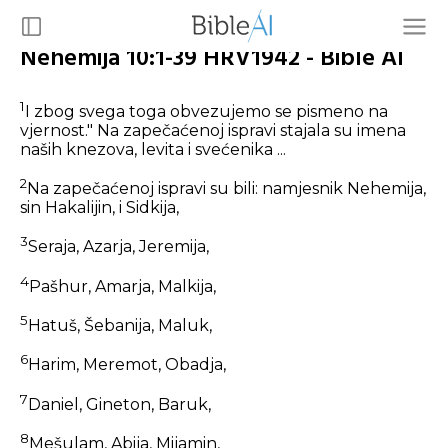
Nehemija 10:1-39 HRV1942 - Bible AI
1
I zbog svega toga obvezujemo se pismeno na
vjernost." Na zapečaćenoj ispravi stajala su imena
naših knezova, levita i svećenika ...
2
Na zapečaćenoj ispravi su bili: namjesnik Nehemija,
sin Hakalijin, i Sidkija,
3
Seraja, Azarja, Jeremija,
4
Pašhur, Amarja, Malkija,
5
Hatuš, Šebanija, Maluk,
6
Harim, Meremot, Obadja,
7
Daniel, Gineton, Baruk,
8
Mešulam, Abija, Mijamin,