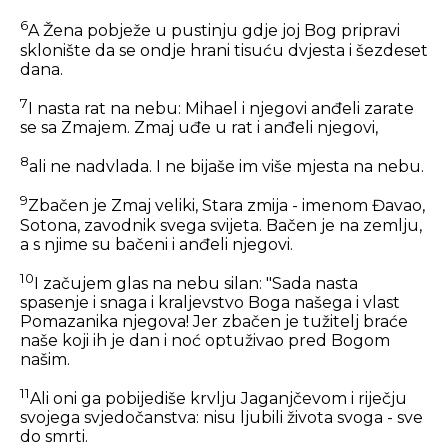
6
A Žena pobježe u pustinju gdje joj Bog pripravi
sklonište da se ondje hrani tisuću dvjesta i šezdeset
dana.
7
I nasta rat na nebu: Mihael i njegovi anđeli zarate
se sa Zmajem. Zmaj uđe u rat i anđeli njegovi,
8
ali ne nadvlada. I ne bijaše im više mjesta na nebu.
9
Zbačen je Zmaj veliki, Stara zmija - imenom Đavao,
Sotona, zavodnik svega svijeta. Bačen je na zemlju,
a s njime su bačeni i anđeli njegovi.
10
I začujem glas na nebu silan: "Sada nasta
spasenje i snaga i kraljevstvo Boga našega i vlast
Pomazanika njegova! Jer zbačen je tužitelj braće
naše koji ih je dan i noć optuživao pred Bogom
našim.
11
Ali oni ga pobijediše krvlju Jaganjčevom i riječju
svojega svjedočanstva: nisu ljubili života svoga - sve
do smrti.