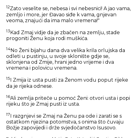
12
Zato veselite se, nebesa i svi nebesnici! A jao vama,
zemljo i more, jer Đavao siđe k vama, gnjevan
veoma, znajući da ima malo vremena!"
13
Kad Zmaj vidje da je zbačen na zemlju, stade
progoniti Ženu koja rodi muškića.
14
No Ženi bijahu dana dva velika krila orlujska da
odleti u pustinju, u svoje sklonište gdje se,
sklonjena od Zmije, hrani jedno vrijeme i dva
vremena i polovicu vremena.
15
I Zmija iz usta pusti za Ženom vodu poput rijeke
da je rijeka odnese.
16
Ali zemlja priteče u pomoć Ženi: otvori usta i popi
rijeku što je Zmaj pusti iz usta.
17
I razgnjevi se Zmaj na Ženu pa ode i zarati se s
ostatkom njezina potomstva, s onima što čuvaju
Božje zapovijedi i drže svjedočanstvo Isusovo.