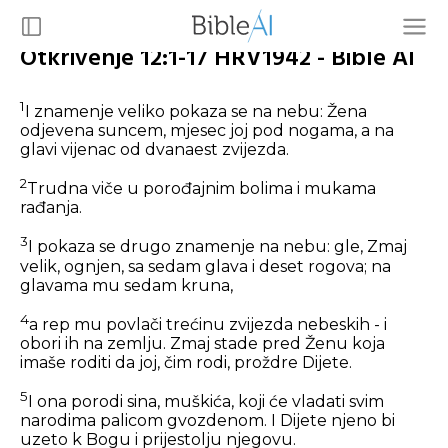
Otkrivenje 12:1-17 HRV1942 - Bible AI
1
I znamenje veliko pokaza se na nebu: Žena
odjevena suncem, mjesec joj pod nogama, a na
glavi vijenac od dvanaest zvijezda.
2
Trudna viče u porođajnim bolima i mukama
rađanja.
3
I pokaza se drugo znamenje na nebu: gle, Zmaj
velik, ognjen, sa sedam glava i deset rogova; na
glavama mu sedam kruna,
4
a rep mu povlači trećinu zvijezda nebeskih - i
obori ih na zemlju. Zmaj stade pred Ženu koja
imaše roditi da joj, čim rodi, proždre Dijete.
5
I ona porodi sina, muškića, koji će vladati svim
narodima palicom gvozdenom. I Dijete njeno bi
uzeto k Bogu i prijestolju njegovu.