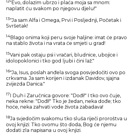
12
"Evo, dolazim ubrzo i plaća moja sa mnom:
naplatit ću svakom po njegovu djelu!"
13
"Ja sam Alfa i Omega, Prvi i Posljednji, Početak i
Svršetak!
14
Blago onima koji peru svoje haljine: imat će pravo
na stablo života i na vrata će smjeti u grad!
15
Vani pak ostaju psi i vračari, bludnice, ubojice i
idolopoklonici i tko god ljubi i čini laž."
16
"Ja, Isus, poslah anđela svoga posvjedočiti ovo po
crkvama. Ja sam korijen i izdanak Davidov, sjajna
zvijezda Danica."
17
I Duh i Zaručnica govore: "Dođi!" I tko ovo čuje,
neka rekne: "Dođi!" Tko je žedan, neka dođe; tko
hoće, neka zahvati vode života zabadava!
18
Ja svjedočim svakomu tko sluša riječi proroštva u
ovoj knjizi: Tko ovomu što doda, Bog će njemu
dodati zla napisana u ovoj knjizi.