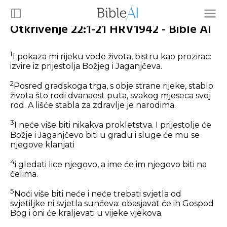
Otkrivenje 22:1-21 HRV1942 - Bible AI
1
I pokaza mi rijeku vode života, bistru kao prozirac:
izvire iz prijestolja Božjeg i Jaganjčeva.
2
Posred gradskoga trga, s obje strane rijeke, stablo
života što rodi dvanaest puta, svakog mjeseca svoj
rod. A lišće stabla za zdravlje je narodima.
3
I neće više biti nikakva prokletstva. I prijestolje će
Božje i Jaganjčevo biti u gradu i sluge će mu se
njegove klanjati
4
i gledati lice njegovo, a ime će im njegovo biti na
čelima.
5
Noći više biti neće i neće trebati svjetla od
svjetiljke ni svjetla sunčeva: obasjavat će ih Gospod
Bog i oni će kraljevati u vijeke vjekova.