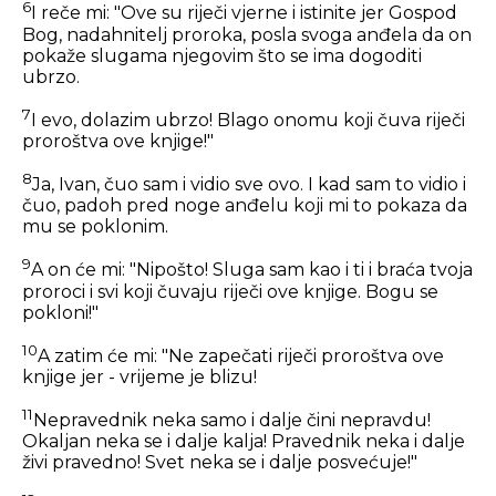
6
I reče mi: "Ove su riječi vjerne i istinite jer Gospod
Bog, nadahnitelj proroka, posla svoga anđela da on
pokaže slugama njegovim što se ima dogoditi
ubrzo.
7
I evo, dolazim ubrzo! Blago onomu koji čuva riječi
proroštva ove knjige!"
8
Ja, Ivan, čuo sam i vidio sve ovo. I kad sam to vidio i
čuo, padoh pred noge anđelu koji mi to pokaza da
mu se poklonim.
9
A on će mi: "Nipošto! Sluga sam kao i ti i braća tvoja
proroci i svi koji čuvaju riječi ove knjige. Bogu se
pokloni!"
10
A zatim će mi: "Ne zapečati riječi proroštva ove
knjige jer - vrijeme je blizu!
11
Nepravednik neka samo i dalje čini nepravdu!
Okaljan neka se i dalje kalja! Pravednik neka i dalje
živi pravedno! Svet neka se i dalje posvećuje!"