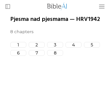
Pjesma nad pjesmama
—
HRV1942
8
chapters
1
2
3
4
5
6
7
8