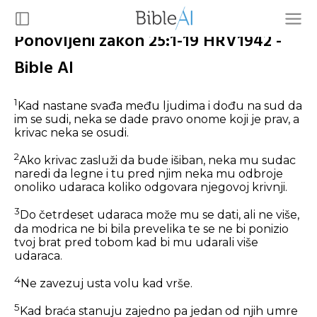
Ponovljeni zakon 25:1-19 HRV1942 -
Bible AI
1
Kad nastane svađa među ljudima i dođu na sud da
im se sudi, neka se dade pravo onome koji je prav, a
krivac neka se osudi.
2
Ako krivac zasluži da bude išiban, neka mu sudac
naredi da legne i tu pred njim neka mu odbroje
onoliko udaraca koliko odgovara njegovoj krivnji.
3
Do četrdeset udaraca može mu se dati, ali ne više,
da modrica ne bi bila prevelika te se ne bi ponizio
tvoj brat pred tobom kad bi mu udarali više
udaraca.
4
Ne zavezuj usta volu kad vrše.
5
Kad braća stanuju zajedno pa jedan od njih umre