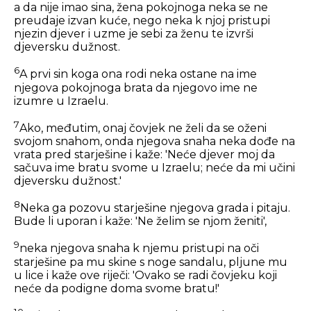
a da nije imao sina, žena pokojnoga neka se ne
preudaje izvan kuće, nego neka k njoj pristupi
njezin djever i uzme je sebi za ženu te izvrši
djeversku dužnost.
6
A prvi sin koga ona rodi neka ostane na ime
njegova pokojnoga brata da njegovo ime ne
izumre u Izraelu.
7
Ako, međutim, onaj čovjek ne želi da se oženi
svojom snahom, onda njegova snaha neka dođe na
vrata pred starješine i kaže: 'Neće djever moj da
sačuva ime bratu svome u Izraelu; neće da mi učini
djeversku dužnost.'
8
Neka ga pozovu starješine njegova grada i pitaju.
Bude li uporan i kaže: 'Ne želim se njom ženiti',
9
neka njegova snaha k njemu pristupi na oči
starješine pa mu skine s noge sandalu, pljune mu
u lice i kaže ove riječi: 'Ovako se radi čovjeku koji
neće da podigne doma svome bratu!'