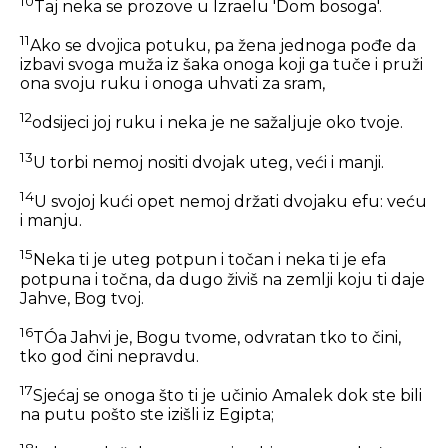
10
Taj neka se prozove u Izraelu 'Dom bosoga'.
11
Ako se dvojica potuku, pa žena jednoga pođe da
izbavi svoga muža iz šaka onoga koji ga tuče i pruži
ona svoju ruku i onoga uhvati za sram,
12
odsijeci joj ruku i neka je ne sažaljuje oko tvoje.
13
U torbi nemoj nositi dvojak uteg, veći i manji.
14
U svojoj kući opet nemoj držati dvojaku efu: veću
i manju.
15
Neka ti je uteg potpun i točan i neka ti je efa
potpuna i točna, da dugo živiš na zemlji koju ti daje
Jahve, Bog tvoj.
16
TÓa Jahvi je, Bogu tvome, odvratan tko to čini,
tko god čini nepravdu.
17
Sjećaj se onoga što ti je učinio Amalek dok ste bili
na putu pošto ste izišli iz Egipta;