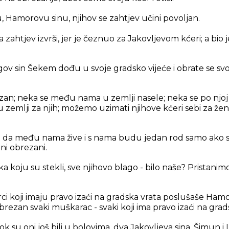
Hamorovu sinu, njihov se zahtjev učini povoljan.
a zahtjev izvrši, jer je čeznuo za Jakovljevom kćeri; a bio 
ov sin Šekem dođu u svoje gradsko vijeće i obrate se s
ijazan; neka se među nama u zemlji nasele; neka se po njo
 zemlji za njih; možemo uzimati njihove kćeri sebi za žen
ati da među nama žive i s nama budu jedan rod samo ako s
ni obrezani.
ka koju su stekli, sve njihovo blago - bilo naše? Pristan
ci koji imaju pravo izaći na gradska vrata poslušaše Hamo
ezan svaki muškarac - svaki koji ima pravo izaći na grads
k su oni još bili u bolovima, dva Jakovljeva sina, Šimun i L