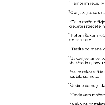
8
Hamor im reče. "M
9
Oprijateljite se s 
10
Tako možete živje
krećete i stječete i
11
Potom Šekem reče 
što zatražite.
12
Tražite od mene ko
13
Jakovljevi sinovi
obeščastio njihovu 
14
te im rekoše: "Ne 
nas bila sramota.
15
Jedino ćemo je da
16
Onda vam možemo da
17
A ako ne pristajet