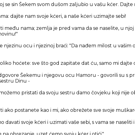
oj se sin Šekem svom dušom zaljubio u vašu kćer. Dajte 
nama: dajite nam svoje kćeri, a naše kćeri uzimajte sebi!
ti među nama; zemlja je pred vama da se naselite, u njoj
movinu!"
njezinu ocu i njezinoj braći: "Da nađem milost u vašim 
liko hoćete: sve što god zapitate dat ću, samo mi dajte 
 odgovore Šekemu i njegovu ocu Hamoru - govorili su s pri
sestru Dinu -
možemo pristati da svoju sestru damo čovjeku koji nije ob
ti ako postanete kao i mi, ako obrežete sve svoje muškar
vati svoje kćeri i uzimati vaše sebi, s vama se naseliti i 
e na obrezanje, uzet ćemo svoju kćer i otići."