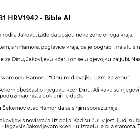
31 HRV1942 - Bible AI
ea rodila Jakovu, iziđe da posjeti neke žene onoga kraja.
kem, sin Hamora, poglavice kraja, pa je pograbi i na silu s 
 za Dinu, Jakovljevu kćer, i on se u djevojku zaljubi. Nast
i svom ocu Hamoru: "Onu mi djevojku uzmi za ženu!"
Šekem obeščastio njegovu kćer Dinu. Ali kako su njegovi s
e poduzimao ništa dok oni ne dođu.
 Šekemov otac Hamor da se s njim sporazumije,
vljevi sinovi vraćali iz polja. Kad su čuli vijest, ljudi su bili
- legavši s Jakovljevom kćeri - u Izraelu je bila sramota. T