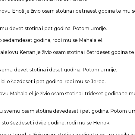
u Enoš je živio osam stotina i petnaest godina te mu se 
mu devet stotina i pet godina. Potom umrije.
o sedamdeset godina, rodi mu se Mahalalel.
lelovu Kenan je živio osam stotina i četrdeset godina te 
vemu devet stotina i deset godina. Potom umrije.
bilo šezdeset i pet godina, rodi mu se Jered.
u Mahalalel je živio osam stotina i trideset godina te mu
 u svemu osam stotina devedeset i pet godina. Potom umr
 sto šezdeset i dvije godine, rodi mu se Henok.
u Jered je živio osam stotina godina te mu se rodilo još 