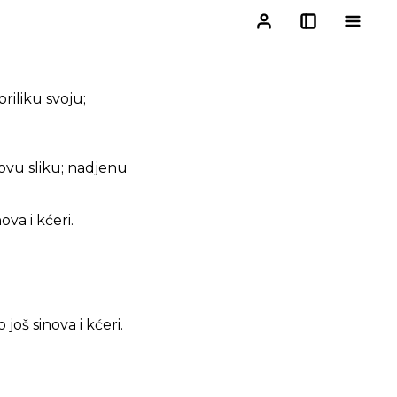
riliku svoju;
govu sliku; nadjenu
va i kćeri.
oš sinova i kćeri.