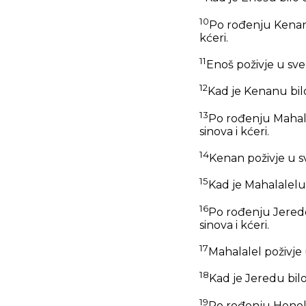
10
Po rođenju Kenanov
kćeri.
11
Enoš poživje u sve
12
Kad je Kenanu bil
13
Po rođenju Mahala
sinova i kćeri.
14
Kenan poživje u s
15
Kad je Mahalalelu 
16
Po rođenju Jeredov
sinova i kćeri.
17
Mahalalel poživje
18
Kad je Jeredu bilo
19
Po rođenju Henokov