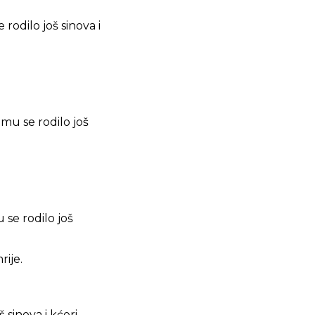
rodilo još sinova i
mu se rodilo još
 se rodilo još
ije.
sinova i kćeri.