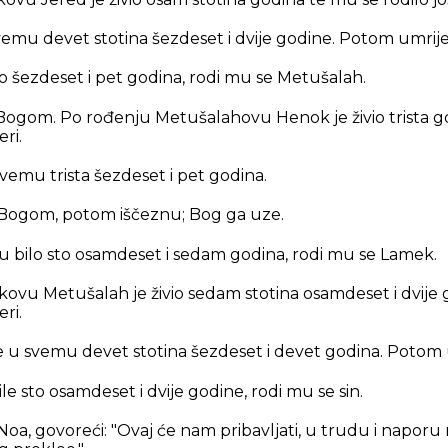
vemu devet stotina šezdeset i dvije godine. Potom umrije
o šezdeset i pet godina, rodi mu se Metušalah.
Bogom. Po rođenju Metušalahovu Henok je živio trista g
eri.
vemu trista šezdeset i pet godina.
 Bogom, potom iščeznu; Bog ga uze.
 bilo sto osamdeset i sedam godina, rodi mu se Lamek.
vu Metušalah je živio sedam stotina osamdeset i dvije 
eri.
 u svemu devet stotina šezdeset i devet godina. Potom 
e sto osamdeset i dvije godine, rodi mu se sin.
a, govoreći: "Ovaj će nam pribavljati, u trudu i naporu