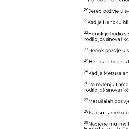
20
Jered poživje u s
21
Kad je Henoku bil
22
Henok je hodio s 
rodilo još sinova i kć
23
Henok poživje u s
24
Henok je hodio s
25
Kad je Metušalahu
26
Po rođenju Lameko
rodilo još sinova i kć
27
Metušalah poživje
28
Kad su Lameku bil
29
Nadjene mu ime No