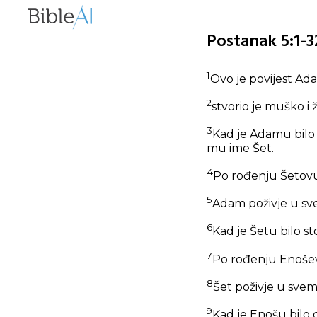
Postanak 5:1-3
1
Ovo je povijest Ada
2
stvorio je muško i ž
3
Kad je Adamu bilo s
mu ime Šet.
4
Po rođenju Šetovu 
5
Adam poživje u sve
6
Kad je Šetu bilo st
7
Po rođenju Enoševu 
8
Šet poživje u svem
9
Kad je Enošu bilo