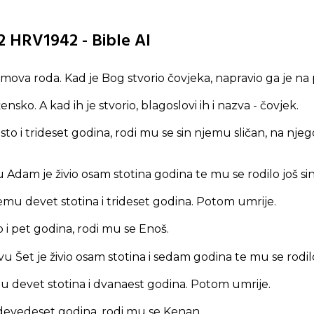
2 HRV1942 - Bible AI
mova roda. Kad je Bog stvorio čovjeka, napravio ga je na p
ensko. A kad ih je stvorio, blagoslovi ih i nazva - čovjek.
to i trideset godina, rodi mu se sin njemu sličan, na nje
Adam je živio osam stotina godina te mu se rodilo još sino
mu devet stotina i trideset godina. Potom umrije.
o i pet godina, rodi mu se Enoš.
Šet je živio osam stotina i sedam godina te mu se rodilo j
u devet stotina i dvanaest godina. Potom umrije.
 devedeset godina, rodi mu se Kenan.