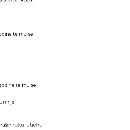
.
odina te mu se
godine te mu se
umrije.
 naših ruku, utjehu