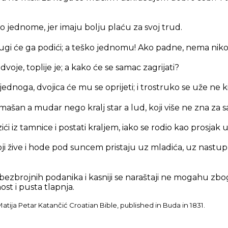
go jednome, jer imaju bolju plaću za svoj trud.
rugi će ga podići; a teško jednomu! Ako padne, nema nik
dvoje, toplije je; a kako će se samac zagrijati?
jednoga, dvojica će mu se oprijeti; i trostruko se uže ne k
omašan a mudar nego kralj star a lud, koji više ne zna za s
ići iz tamnice i postati kraljem, iako se rodio kao prosjak 
ji žive i hode pod suncem pristaju uz mladića, uz nastup
ezbrojnih podanika i kasniji se naraštaji ne mogahu zbog
nost i pusta tlapnja.
tija Petar Katančić Croatian Bible, published in Buda in 1831.