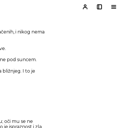
ačenih, i nikog nema
ve.
e čine pod suncem.
bližnjeg. I to je
u; oči mu se ne
 je ispraznost i zla