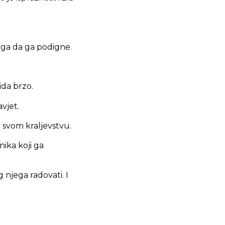
oga da ga podigne.
ida brzo.
avjet.
u svom kraljevstvu.
nika koji ga
 njega radovati. I