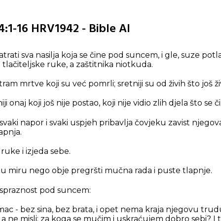
:1-16 HRV1942 - Bible AI
ati sva nasilja koja se čine pod suncem, i gle, suze potl
iz tlačiteljske ruke, a zaštitnika niotkuda.
am mrtve koji su već pomrli; sretniji su od živih što još ži
iji onaj koji još nije postao, koji nije vidio zlih djela što s
svaki napor i svaki uspjeh pribavlja čovjeku zavist njegova 
apnja.
ruke i izjeda sebe.
 u miru nego obje pregršti mučna rada i puste tlapnje.
 ispraznost pod suncem:
c - bez sina, bez brata, i opet nema kraja njegovu trud
 a ne misli: za koga se mučim i uskraćujem dobro sebi? I to