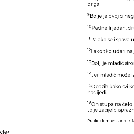
briga.
9
Bolje je dvojici ne
10
Padne li jedan, d
11
Pa ako se i spava u
12
I ako tko udari na 
13
Bolji je mladić sir
14
Jer mladić može iz
15
Opazih kako svi ko
naslijedi.
16
On stupa na čelo b
to je zacijelo ispraz
Public domain source. Ma
cle>