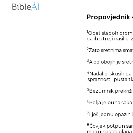
Propovjednik 4
1
Opet stadoh promatr
da ih utre; i nasilje 
2
Zato sretnima smatr
3
A od obojih je sretn
4
Nadalje iskusih da 
ispraznost i pusta tl
5
Bezumnik prekriži 
6
Bolja je puna šaka
7
I još jednu opazih
8
Čovjek potpun sama
mogu nasititi blaga;