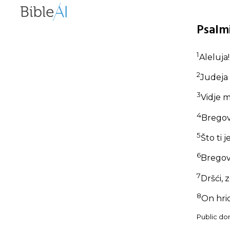
Psalmi
1
Aleluja
2
Judeja 
3
Vidje 
4
Bregov
5
Što ti 
6
Bregovi
7
Dršći, 
8
On hrid
Public dom