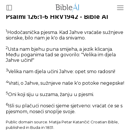
Psalmi 126:1-6 HRV1942 - Bible AI
1
Hodočasnička pjesma. Kad Jahve vraćaše sužnjeve
sionske, bilo nam je k'o da snivamo.
2
Usta nam bjehu puna smijeha, a jezik klicanja.
Među poganima tad se govorilo: "Velika im djela
Jahve učini!"
3
Velika nam djela učini Jahve: opet smo radosni!
4
Vrati, o Jahve, sužnjeve naše k'o potoke negepske!
5
Oni koji siju u suzama, žanju u pjesmi.
6
Išli su plačući noseći sjeme sjetveno: vraćat će se s
pjesmom, noseći snoplje svoje.
Public domain source. Matija Petar Katančić Croatian Bible,
published in Buda in 1831.