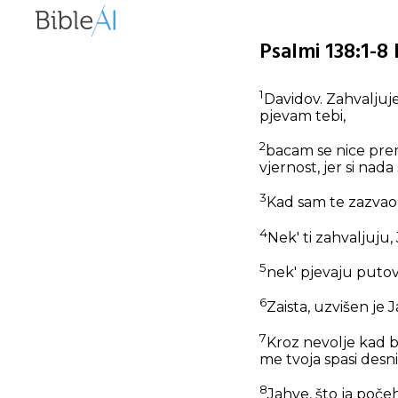
Psalmi 138:1-8
1
Davidov. Zahvaljujem
pjevam tebi,
2
bacam se nice pre
vjernost, jer si nad
3
Kad sam te zazvao, 
4
Nek' ti zahvaljuju, 
5
nek' pjevaju putove
6
Zaista, uzvišen je 
7
Kroz nevolje kad b
me tvoja spasi desni
8
Jahve, što ja počeh