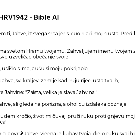
 HRV1942 - Bible AI
 ti, Jahve, iz svega srca jer si čuo riječi mojih usta. Pre
ma svetom Hramu tvojemu. Zahvaljujem imenu tvojem za
a sve uzveličao obećanje svoje.
uslišio si me, dušu si moju pokrijepio.
Jahve, svi kraljevi zemlje kad čuju riječi usta tvojih,
 Jahvine: "Zaista, velika je slava Jahvina!"
Jahve, ali gleda na ponizna, a oholicu izdaleka poznaje.
udem kročio, život mi čuvaj, pruži ruku proti gnjevu mo
ca!
, ti dovrši! Jahve, vječna je ljubav tvoja: djelo ruku svojih