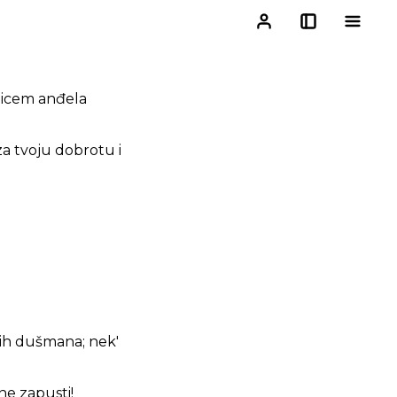
d licem anđela
 tvoju dobrotu i
jih dušmana; nek'
 ne zapusti!