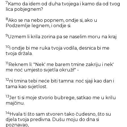
7
Kamo da idem od duha tvojega i kamo da od tvog
lica pobjegnem?
8
Ako se na nebo popnem, ondje si, ako u
Podzemlje legnem, i ondje si.
9
Uzmem li krila zorina pa se naselim moru na kraj
10
i ondje bi me ruka tvoja vodila, desnica bi me
tvoja držala.
11
Reknem li: "Nek' me barem tmine zakriju i nek'
me noć umjesto svjetla okruži!" -
12
ni tmina tebi neće biti tamna: noć sjaji kao dan i
tama kao svjetlost.
13
Jer ti si moje stvorio bubrege, satkao me u krilu
majčinu.
14
Hvala ti što sam stvoren tako čudesno, što su
djela tvoja predivna. Dušu moju do dna si
poznavao,