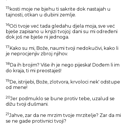
15
kosti moje ne bjehu ti sakrite dok nastajah u
tajnosti, otkan u dubini zemlje.
16
Oči tvoje već tada gledahu djela moja, sve već
bješe zapisano u knjizi tvojoj: dani su mi određeni
dok još ne bješe ni jednoga.
17
Kako su mi, Bože, naumi tvoji nedokučivi, kako li
je neprocjenjiv zbroj njihov.
18
Da ih brojim? Više ih je nego pijeska! Dođem li im
do kraja, ti mi preostaješ!
19
De, istrijebi, Bože, zlotvora, krvoloci nek' odstupe
od mene!
20
Jer podmuklo se bune protiv tebe, uzalud se
dižu tvoji dušmani.
21
Jahve, zar da ne mrzim tvoje mrzitelje? Zar da mi
se ne gade protivnici tvoji?