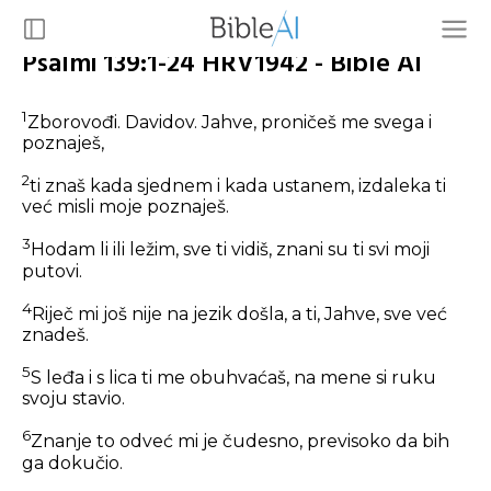
Psalmi 139:1-24 HRV1942 - Bible AI
1
Zborovođi. Davidov. Jahve, proničeš me svega i
poznaješ,
2
ti znaš kada sjednem i kada ustanem, izdaleka ti
već misli moje poznaješ.
3
Hodam li ili ležim, sve ti vidiš, znani su ti svi moji
putovi.
4
Riječ mi još nije na jezik došla, a ti, Jahve, sve već
znadeš.
5
S leđa i s lica ti me obuhvaćaš, na mene si ruku
svoju stavio.
6
Znanje to odveć mi je čudesno, previsoko da bih
ga dokučio.