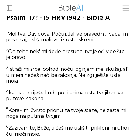
Psalmi 17:1-15 HRV1942 - Bible AI
1
Molitva. Davidova. Počuj, Jahve pravedni, i vapaj mi
poslušaj, usliši molitvu iz usta iskrenih!
2
Od tebe nek' mi dođe presuda, tvoje oči vide što
je pravo.
3
Istraži mi srce, pohodi noću, ognjem me iskušaj, al'
u meni nećeš nać' bezakonja. Ne zgriješiše usta
moja
4
kao što griješe ljudi: po riječima usta tvojih čuvah
putove Zakona.
5
Korak mi čvrsto prionu za tvoje staze, ne zasta mi
noga na putima tvojim.
6
Zazivam te, Bože, ti ćeš me uslišit': prikloni mi uho i
čuj riječi moje.