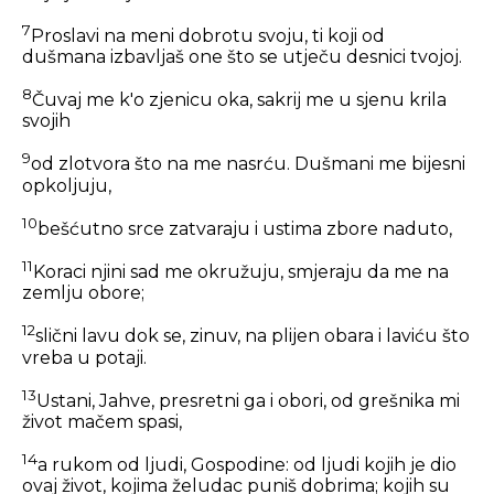
7
Proslavi na meni dobrotu svoju, ti koji od
dušmana izbavljaš one što se utječu desnici tvojoj.
8
Čuvaj me k'o zjenicu oka, sakrij me u sjenu krila
svojih
9
od zlotvora što na me nasrću. Dušmani me bijesni
opkoljuju,
10
bešćutno srce zatvaraju i ustima zbore naduto,
11
Koraci njini sad me okružuju, smjeraju da me na
zemlju obore;
12
slični lavu dok se, zinuv, na plijen obara i laviću što
vreba u potaji.
13
Ustani, Jahve, presretni ga i obori, od grešnika mi
život mačem spasi,
14
a rukom od ljudi, Gospodine: od ljudi kojih je dio
ovaj život, kojima želudac puniš dobrima; kojih su