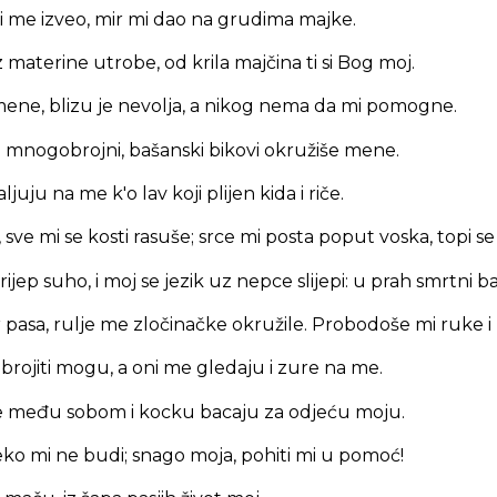
i si me izveo, mir mi dao na grudima majke.
 materine utrobe, od krila majčina ti si Bog moj.
mene, blizu je nevolja, a nikog nema da mi pomogne.
 mnogobrojni, bašanski bikovi okružiše mene.
ljuju na me k'o lav koji plijen kida i riče.
, sve mi se kosti rasuše; srce mi posta poput voska, topi 
ijep suho, i moj se jezik uz nepce slijepi: u prah smrtni b
pasa, rulje me zločinačke okružile. Probodoše mi ruke i
ebrojiti mogu, a oni me gledaju i zure na me.
le među sobom i kocku bacaju za odjeću moju.
aleko mi ne budi; snago moja, pohiti mi u pomoć!