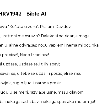
 HRV1942 - Bible AI
evu "Košuta u zoru". Psalam. Davidov.
, zašto si me ostavio? Daleko si od ridanja moga.
nju, al'ne odvraćaš; noću vapijem i nema mi počinka.
tu prebivaš, Nado Izraelova!
 uzdaše, uzdaše se, i ti ih izbavi;
asavali se, u tebe se uzdali, i postidjeli se nisu.
čovjek, ruglo ljudi i naroda prezir.
ruguju se meni, razvlače usne, mašu glavom:
a, neka ga sad izbavi, neka ga spasi ako mu omilje!"