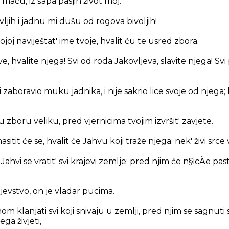
maču, iz šapa pasjih život moj.
avljih i jadnu mi dušu od rogova bivoljih!
ojoj naviještat' ime tvoje, hvalit ću te usred zbora.
ve, hvalite njega! Svi od roda Jakovljeva, slavite njega! Svi
i zaboravio muku jadnika, i nije sakrio lice svoje od njega;
 u zboru veliku, pred vjernicima tvojim izvršit' zavjete.
 nasitit će se, hvalit će Jahvu koji traže njega: nek' živi srce
ahvi se vratit' svi krajevi zemlje; pred njim će n§icÄe pasti
ljevstvo, on je vladar pucima.
m klanjati svi koji snivaju u zemlji, pred njim se sagnuti sv
ga živjeti,