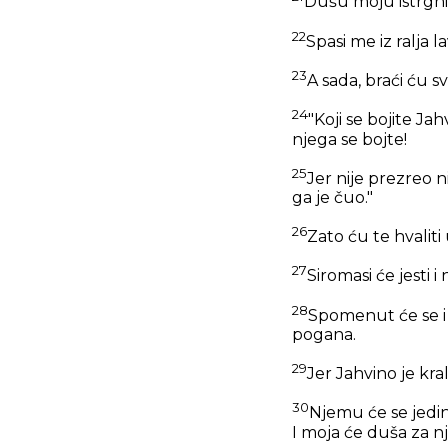
Dušu moju istrgni 
22
Spasi me iz ralja l
23
A sada, braći ću sv
24
"Koji se bojite Jah
njega se bojte!
25
Jer nije prezreo n
ga je čuo."
26
Zato ću te hvaliti
27
Siromasi će jesti i
28
Spomenut će se i J
pogana.
29
Jer Jahvino je kra
30
Njemu će se jedino
I moja će duša za nje