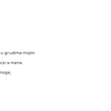
se u grudima mojim.
acio si mene.
 noge,