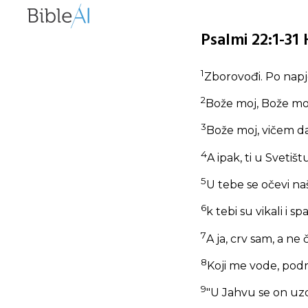
Psalmi 22:1-31
1
Zborovođi. Po napj
2
Bože moj, Bože moj
3
Bože moj, vičem da
4
A ipak, ti u Svetiš
5
U tebe se očevi naši
6
k tebi su vikali i sp
7
A ja, crv sam, a ne 
8
Koji me vode, pod
9
"U Jahvu se on uzd