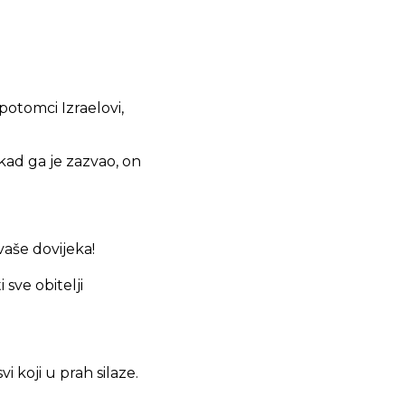
 potomci Izraelovi,
 kad ga je zazvao, on
 vaše dovijeka!
 sve obitelji
i koji u prah silaze.