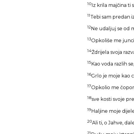
10
Iz krila majčina t
11
Tebi sam predan iz
12
Ne udaljuj se od 
13
Opkoliše me junci
14
Ždrijela svoja razva
15
Kao voda razlih se
16
Grlo je moje kao cr
17
Opkolio me čopor 
18
sve kosti svoje pr
19
Haljine moje dije
20
Ali ti, o Jahve, d
21