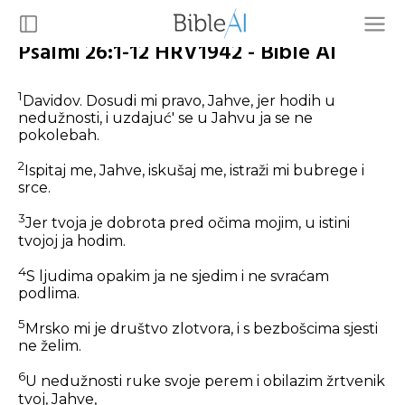
Psalmi 26:1-12 HRV1942 - Bible AI
1
Davidov. Dosudi mi pravo, Jahve, jer hodih u
nedužnosti, i uzdajuć' se u Jahvu ja se ne
pokolebah.
2
Ispitaj me, Jahve, iskušaj me, istraži mi bubrege i
srce.
3
Jer tvoja je dobrota pred očima mojim, u istini
tvojoj ja hodim.
4
S ljudima opakim ja ne sjedim i ne svraćam
podlima.
5
Mrsko mi je društvo zlotvora, i s bezbošcima sjesti
ne želim.
6
U nedužnosti ruke svoje perem i obilazim žrtvenik
tvoj, Jahve,