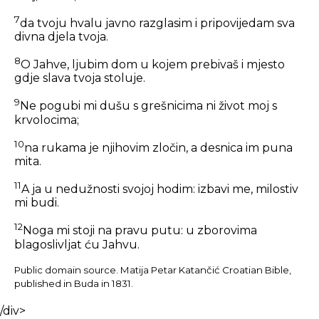
7
da tvoju hvalu javno razglasim i pripovijedam sva
divna djela tvoja.
8
O Jahve, ljubim dom u kojem prebivaš i mjesto
gdje slava tvoja stoluje.
9
Ne pogubi mi dušu s grešnicima ni život moj s
krvolocima;
10
na rukama je njihovim zločin, a desnica im puna
mita.
11
A ja u nedužnosti svojoj hodim: izbavi me, milostiv
mi budi.
12
Noga mi stoji na pravu putu: u zborovima
blagoslivljat ću Jahvu.
Public domain source. Matija Petar Katančić Croatian Bible,
published in Buda in 1831.
/div>