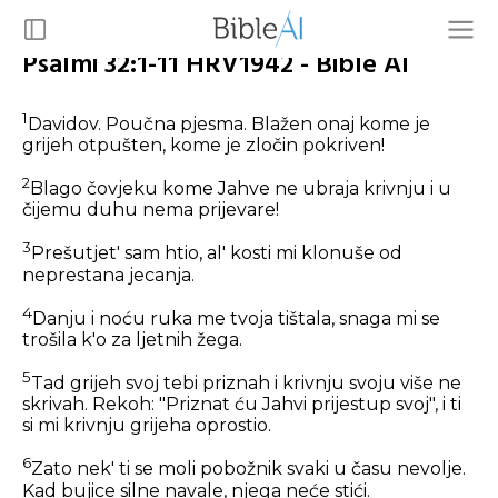
Psalmi 32:1-11 HRV1942 - Bible AI
1
Davidov. Poučna pjesma. Blažen onaj kome je
grijeh otpušten, kome je zločin pokriven!
2
Blago čovjeku kome Jahve ne ubraja krivnju i u
čijemu duhu nema prijevare!
3
Prešutjet' sam htio, al' kosti mi klonuše od
neprestana jecanja.
4
Danju i noću ruka me tvoja tištala, snaga mi se
trošila k'o za ljetnih žega.
5
Tad grijeh svoj tebi priznah i krivnju svoju više ne
skrivah. Rekoh: "Priznat ću Jahvi prijestup svoj", i ti
si mi krivnju grijeha oprostio.
6
Zato nek' ti se moli pobožnik svaki u času nevolje.
Kad bujice silne navale, njega neće stići.