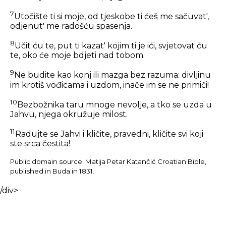
7
Utočište ti si moje, od tjeskobe ti ćeš me sačuvat',
odjenut' me radošću spasenja.
8
Učit ću te, put ti kazat' kojim ti je ići, svjetovat ću
te, oko će moje bdjeti nad tobom.
9
Ne budite kao konj ili mazga bez razuma: divljinu
im krotiš vođicama i uzdom, inače im se ne primiči!
10
Bezbožnika taru mnoge nevolje, a tko se uzda u
Jahvu, njega okružuje milost.
11
Radujte se Jahvi i kličite, pravedni, kličite svi koji
ste srca čestita!
Public domain source. Matija Petar Katančić Croatian Bible,
published in Buda in 1831.
/div>