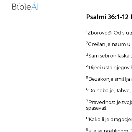
Psalmi 36:1-12
1
Zborovođi. Od slug
2
Grešan je naum u 
3
Sam sebi on laska s
4
Riječi usta njegovi
5
Bezakonje smišlja n
6
Do neba je, Jahve, 
7
Pravednost je tvoja
spasavaš.
8
Kako li je dragocje
9
site se pretilinom 