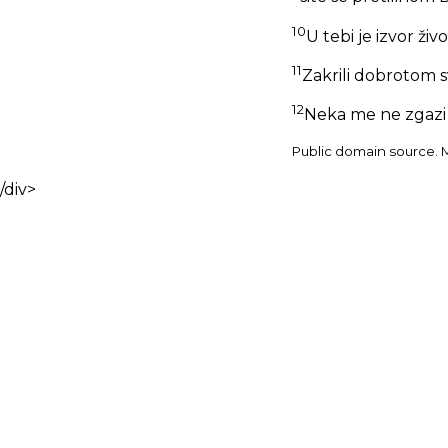
10
U tebi je izvor živ
11
Zakrili dobrotom sv
12
Neka me ne zgazi 
Public domain source. Ma
/div>