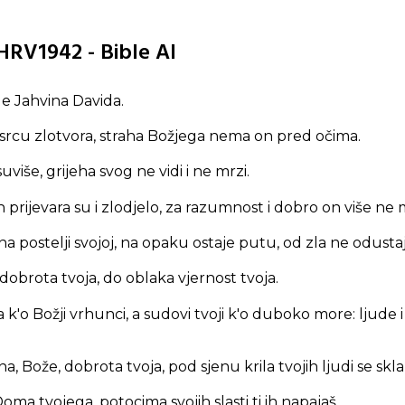
 HRV1942 - Bible AI
e Jahvina Davida.
srcu zlotvora, straha Božjega nema on pred očima.
uviše, grijeha svog ne vidi i ne mrzi.
h prijevara su i zlodjelo, za razumnost i dobro on više ne m
a postelji svojoj, na opaku ostaje putu, od zla ne odustaj
dobrota tvoja, do oblaka vjernost tvoja.
 k'o Božji vrhunci, a sudovi tvoji k'o duboko more: ljude i 
na, Bože, dobrota tvoja, pod sjenu krila tvojih ljudi se skla
Doma tvojega, potocima svojih slasti ti ih napajaš.