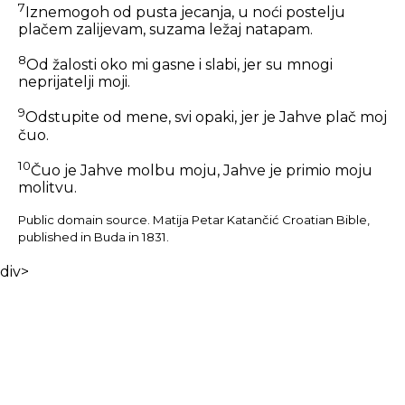
7
Iznemogoh od pusta jecanja, u noći postelju
plačem zalijevam, suzama ležaj natapam.
8
Od žalosti oko mi gasne i slabi, jer su mnogi
neprijatelji moji.
9
Odstupite od mene, svi opaki, jer je Jahve plač moj
čuo.
10
Čuo je Jahve molbu moju, Jahve je primio moju
molitvu.
Public domain source. Matija Petar Katančić Croatian Bible,
published in Buda in 1831.
div>