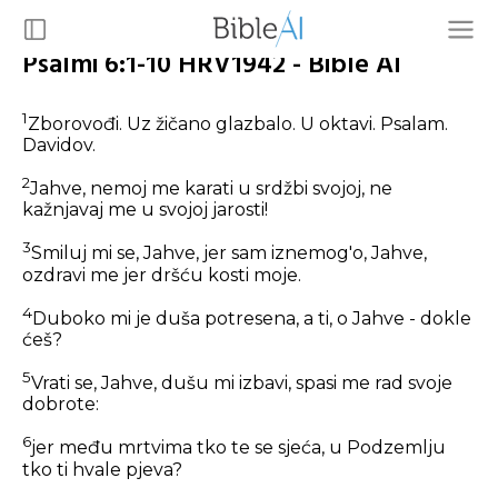
Psalmi 6:1-10 HRV1942 - Bible AI
1
Zborovođi. Uz žičano glazbalo. U oktavi. Psalam.
Davidov.
2
Jahve, nemoj me karati u srdžbi svojoj, ne
kažnjavaj me u svojoj jarosti!
3
Smiluj mi se, Jahve, jer sam iznemog'o, Jahve,
ozdravi me jer dršću kosti moje.
4
Duboko mi je duša potresena, a ti, o Jahve - dokle
ćeš?
5
Vrati se, Jahve, dušu mi izbavi, spasi me rad svoje
dobrote:
6
jer među mrtvima tko te se sjeća, u Podzemlju
tko ti hvale pjeva?