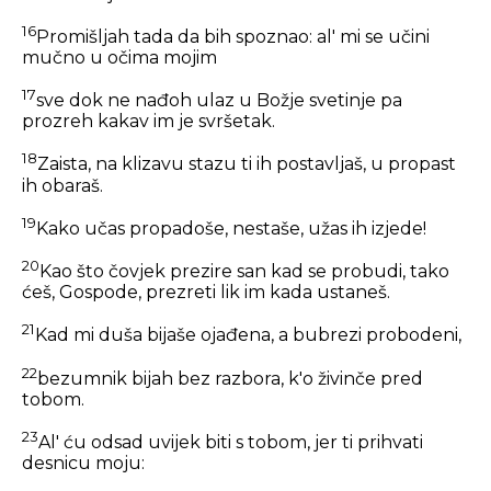
16
Promišljah tada da bih spoznao: al' mi se učini
mučno u očima mojim
17
sve dok ne nađoh ulaz u Božje svetinje pa
prozreh kakav im je svršetak.
18
Zaista, na klizavu stazu ti ih postavljaš, u propast
ih obaraš.
19
Kako učas propadoše, nestaše, užas ih izjede!
20
Kao što čovjek prezire san kad se probudi, tako
ćeš, Gospode, prezreti lik im kada ustaneš.
21
Kad mi duša bijaše ojađena, a bubrezi probodeni,
22
bezumnik bijah bez razbora, k'o živinče pred
tobom.
23
Al' ću odsad uvijek biti s tobom, jer ti prihvati
desnicu moju: