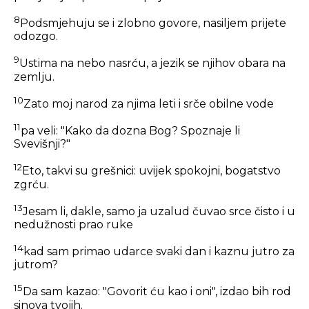
8
Podsmjehuju se i zlobno govore, nasiljem prijete
odozgo.
9
Ustima na nebo nasrću, a jezik se njihov obara na
zemlju.
10
Zato moj narod za njima leti i srče obilne vode
11
pa veli: "Kako da dozna Bog? Spoznaje li
Svevišnji?"
12
Eto, takvi su grešnici: uvijek spokojni, bogatstvo
zgrću.
13
Jesam li, dakle, samo ja uzalud čuvao srce čisto i u
nedužnosti prao ruke
14
kad sam primao udarce svaki dan i kaznu jutro za
jutrom?
15
Da sam kazao: "Govorit ću kao i oni", izdao bih rod
sinova tvojih.