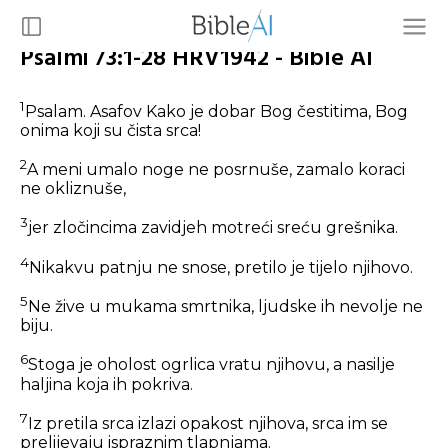
Psalmi 73:1-28 HRV1942 - Bible AI
1
Psalam. Asafov Kako je dobar Bog čestitima, Bog
onima koji su čista srca!
2
A meni umalo noge ne posrnuše, zamalo koraci
ne okliznuše,
3
jer zločincima zavidjeh motreći sreću grešnika.
4
Nikakvu patnju ne snose, pretilo je tijelo njihovo.
5
Ne žive u mukama smrtnika, ljudske ih nevolje ne
biju.
6
Stoga je oholost ogrlica vratu njihovu, a nasilje
haljina koja ih pokriva.
7
Iz pretila srca izlazi opakost njihova, srca im se
prelijevaju ispraznim tlapnjama.