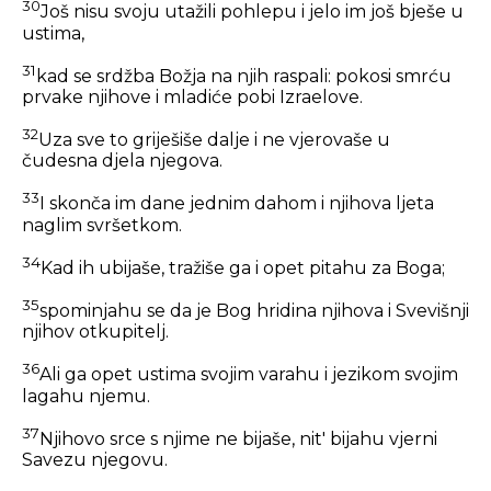
30
Još nisu svoju utažili pohlepu i jelo im još bješe u
ustima,
31
kad se srdžba Božja na njih raspali: pokosi smrću
prvake njihove i mladiće pobi Izraelove.
32
Uza sve to griješiše dalje i ne vjerovaše u
čudesna djela njegova.
33
I skonča im dane jednim dahom i njihova ljeta
naglim svršetkom.
34
Kad ih ubijaše, tražiše ga i opet pitahu za Boga;
35
spominjahu se da je Bog hridina njihova i Svevišnji
njihov otkupitelj.
36
Ali ga opet ustima svojim varahu i jezikom svojim
lagahu njemu.
37
Njihovo srce s njime ne bijaše, nit' bijahu vjerni
Savezu njegovu.