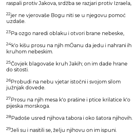
raspali protiv Jakova, srdžba se razjari protiv Izraela,
22
jer ne vjerovaše Bogu niti se u njegovu pomoć
uzdaše.
23
Pa ozgo naredi oblaku i otvori brane nebeske,
24
k'o kišu prosu na njih mÓanu da jedu i nahrani ih
kruhom nebeskim.
25
Čovjek blagovaše kruh Jakih; on im dade hrane
do sitosti.
26
Probudi na nebu vjetar istočni i svojom silom
južnjak dovede.
27
Prosu na njih mesa k'o prašine i ptice krilatice k'o
pijeska morskoga.
28
Padoše usred njihova tabora i oko šatora njihovih.
29
Jeli su i nasitili se, želju njihovu on im ispuni.