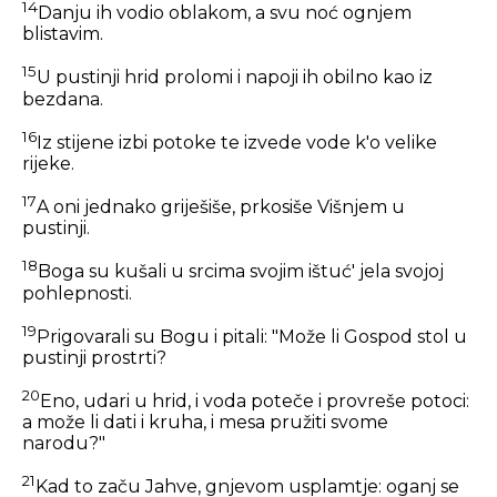
14
Danju ih vodio oblakom, a svu noć ognjem
blistavim.
15
U pustinji hrid prolomi i napoji ih obilno kao iz
bezdana.
16
Iz stijene izbi potoke te izvede vode k'o velike
rijeke.
17
A oni jednako griješiše, prkosiše Višnjem u
pustinji.
18
Boga su kušali u srcima svojim ištuć' jela svojoj
pohlepnosti.
19
Prigovarali su Bogu i pitali: "Može li Gospod stol u
pustinji prostrti?
20
Eno, udari u hrid, i voda poteče i provreše potoci:
a može li dati i kruha, i mesa pružiti svome
narodu?"
21
Kad to začu Jahve, gnjevom usplamtje: oganj se