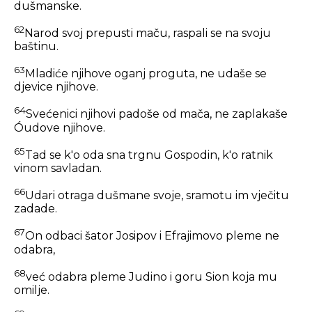
dušmanske.
62
Narod svoj prepusti maču, raspali se na svoju
baštinu.
63
Mladiće njihove oganj proguta, ne udaše se
djevice njihove.
64
Svećenici njihovi padoše od mača, ne zaplakaše
Óudove njihove.
65
Tad se k'o oda sna trgnu Gospodin, k'o ratnik
vinom savladan.
66
Udari otraga dušmane svoje, sramotu im vječitu
zadade.
67
On odbaci šator Josipov i Efrajimovo pleme ne
odabra,
68
već odabra pleme Judino i goru Sion koja mu
omilje.