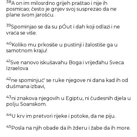
38
A on im milosrdno grijeh praštao i nije ih
posmicao; često je gnjev svoj susprezao da ne
plane svom jarošću.
39
Spominjao se da su pÓut i dah koji odlazi i ne
vraća se više.
40
Koliko mu prkosiše u pustinji i žalostiše ga u
samotnom kraju!
41
Sve nanovo iskušavahu Boga i vrijeđahu Sveca
Izraelova
42
ne spominjuć' se ruke njegove ni dana kad ih od
dušmana izbavi,
43
ni znakova njegovih u Egiptu, ni čudesnih djela u
polju Soanskom.
44
U krv im pretvori rijeke i potoke, da ne piju.
45
Posla na njih obade da ih žderu i žabe da ih more.