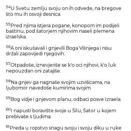
54
U Svetu zemlju svoju on ih odvede, na bregove
što mu ih osvoji desnica.
55
Pred njima istjera pogane, konopom im podijeli
baštinu, pod šatorjem njihovim naseli plemena
izraelska.
56
A oni iskušavali i gnjevili Boga Višnjega i nisu
držali zapovijedi njegovih.
57
Otpadoše, iznevjeriše se k'o oci njihovi, k'o luk
nepouzdan oni zatajiše.
58
Na gnjev ga nagnaše svojim uzvišicama, na
ljubomor navedoše kumirima svojim.
59
Bog vidje i gnjevom planu, odbaci posve Izraela.
60
I napusti boravište svoje u Šilu, Šator u kojem
prebivaše s ljudima.
61
Preda u ropstvo snagu svoju i svoju diku u ruke