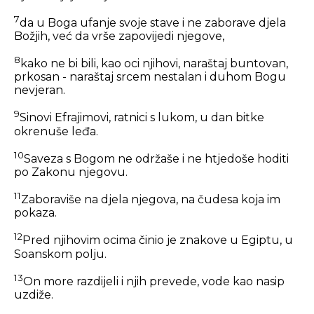
7
da u Boga ufanje svoje stave i ne zaborave djela
Božjih, već da vrše zapovijedi njegove,
8
kako ne bi bili, kao oci njihovi, naraštaj buntovan,
prkosan - naraštaj srcem nestalan i duhom Bogu
nevjeran.
9
Sinovi Efrajimovi, ratnici s lukom, u dan bitke
okrenuše leđa.
10
Saveza s Bogom ne održaše i ne htjedoše hoditi
po Zakonu njegovu.
11
Zaboraviše na djela njegova, na čudesa koja im
pokaza.
12
Pred njihovim ocima činio je znakove u Egiptu, u
Soanskom polju.
13
On more razdijeli i njih prevede, vode kao nasip
uzdiže.