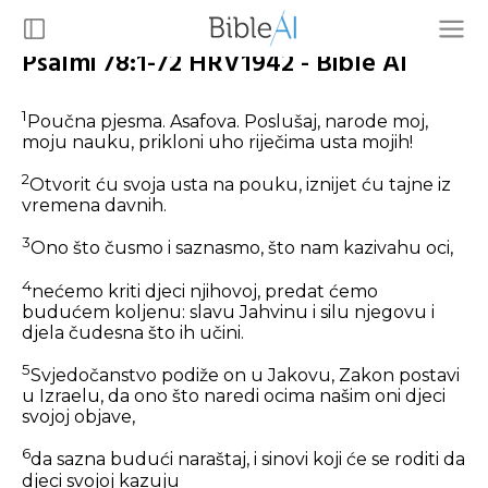
Psalmi 78:1-72 HRV1942 - Bible AI
1
Poučna pjesma. Asafova. Poslušaj, narode moj,
moju nauku, prikloni uho riječima usta mojih!
2
Otvorit ću svoja usta na pouku, iznijet ću tajne iz
vremena davnih.
3
Ono što čusmo i saznasmo, što nam kazivahu oci,
4
nećemo kriti djeci njihovoj, predat ćemo
budućem koljenu: slavu Jahvinu i silu njegovu i
djela čudesna što ih učini.
5
Svjedočanstvo podiže on u Jakovu, Zakon postavi
u Izraelu, da ono što naredi ocima našim oni djeci
svojoj objave,
6
da sazna budući naraštaj, i sinovi koji će se roditi da
djeci svojoj kazuju