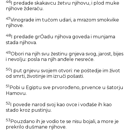
46
I predade skakavcu žetvu njihovu, i plod muke
njihove žderaču.
47
Vinograde im tučom udari, a mrazom smokvike
njihove.
48
I predade grÓadu njihova goveda i munjama
stada njihova.
49
Obori na njih svu žestinu gnjeva svog, jarost, bijes
i nevolju: posla na njih anđele nesreće.
50
I put gnjevu svojem otvori: ne poštedje im život
od smrti, životinje im izruči pošasti.
51
Pobi u Egiptu sve prvorođeno, prvence u šatorju
Hamovu.
52
I povede narod svoj kao ovce i vođaše ih kao
stado kroz pustinju.
53
Pouzdano ih je vodio te se nisu bojali, a more je
prekrilo dušmane njihove.