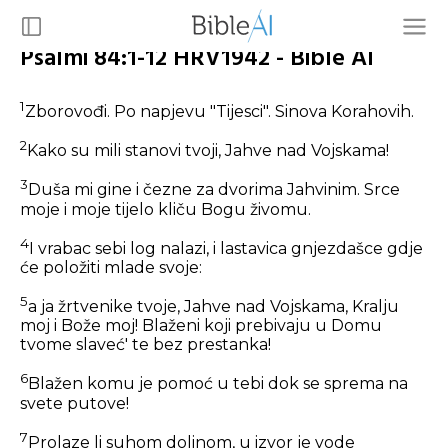
Psalmi 84:1-12 HRV1942 - Bible AI
1
Zborovođi. Po napjevu "Tijesci". Sinova Korahovih.
2
Kako su mili stanovi tvoji, Jahve nad Vojskama!
3
Duša mi gine i čezne za dvorima Jahvinim. Srce
moje i moje tijelo kliču Bogu živomu.
4
I vrabac sebi log nalazi, i lastavica gnjezdašce gdje
će položiti mlade svoje:
5
a ja žrtvenike tvoje, Jahve nad Vojskama, Kralju
moj i Bože moj! Blaženi koji prebivaju u Domu
tvome slaveć' te bez prestanka!
6
Blažen komu je pomoć u tebi dok se sprema na
svete putove!
7
Prolaze li suhom dolinom, u izvor je vode