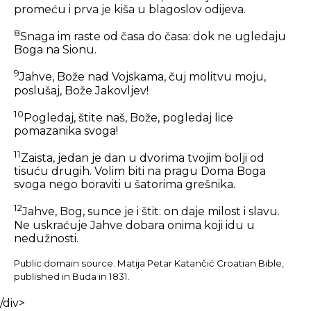
promeću i prva je kiša u blagoslov odijeva.
8
Snaga im raste od časa do časa: dok ne ugledaju
Boga na Sionu.
9
Jahve, Bože nad Vojskama, čuj molitvu moju,
poslušaj, Bože Jakovljev!
10
Pogledaj, štite naš, Bože, pogledaj lice
pomazanika svoga!
11
Zaista, jedan je dan u dvorima tvojim bolji od
tisuću drugih. Volim biti na pragu Doma Boga
svoga nego boraviti u šatorima grešnika.
12
Jahve, Bog, sunce je i štit: on daje milost i slavu.
Ne uskraćuje Jahve dobara onima koji idu u
nedužnosti.
Public domain source. Matija Petar Katančić Croatian Bible,
published in Buda in 1831.
/div>