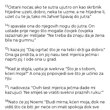
13
Ostani noćas; ako te sutra ujutro on kao skrbnik
htjedne uzeti, dobro, neka te uzme; a ne htjedne li,
uzet ću te ja, tako mi Jahve! Spavaj do jutra."
14
I spavaše ona do njegovih nogu do jutra. On
ustade prije nego što mogaše čovjek čovjeka
razaznati jer mišljaše: "Ne treba da znaju da je žena
bila na gumnu."
15
I kaza joj: "Daj ogrtač što je na tebi i drži ga dobro."
Ona ga pridrža, a on joj nasu šest mjerica ječma i
naprti joj. I ode ona u grad.
16
Kad je stigla, upita je svekrva: "Što je s tobom,
kćeri moja?" A ona joj pripovjedi sve što je učinio za
nju.
17
I nadoveza: "Ovih šest mjerica ječma dade mi
kazujući: 'Ne smiješ se vratiti svekrvi praznih ruku.'"
18
Nato će joj Noemi: "Budi mirna, kćeri moja, dok ne
vidiš što će biti: jer neće on imati spokoja dok sve