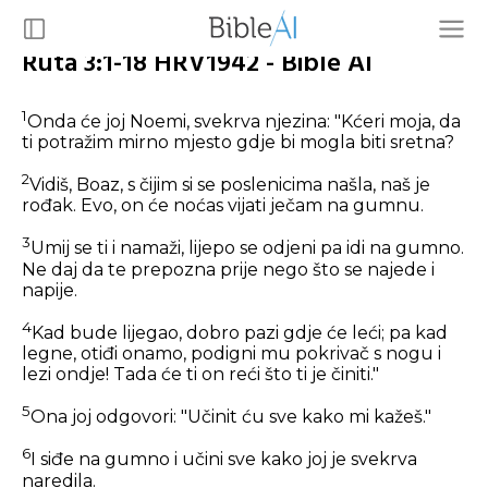
Ruta 3:1-18 HRV1942 - Bible AI
1
Onda će joj Noemi, svekrva njezina: "Kćeri moja, da
ti potražim mirno mjesto gdje bi mogla biti sretna?
2
Vidiš, Boaz, s čijim si se poslenicima našla, naš je
rođak. Evo, on će noćas vijati ječam na gumnu.
3
Umij se ti i namaži, lijepo se odjeni pa idi na gumno.
Ne daj da te prepozna prije nego što se najede i
napije.
4
Kad bude lijegao, dobro pazi gdje će leći; pa kad
legne, otiđi onamo, podigni mu pokrivač s nogu i
lezi ondje! Tada će ti on reći što ti je činiti."
5
Ona joj odgovori: "Učinit ću sve kako mi kažeš."
6
I siđe na gumno i učini sve kako joj je svekrva
naredila.