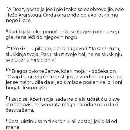
7
A Boaz, pošto je jeo i pio i tako se odobrovoljio, ode
i leže kraj stoga. Onda ona priđe polako, otkri mu
noge i leže.
8
Kad bijaše oko ponoći, trže se čovjek i obrnu se, i
gle: žena leži do njegovih nogu.
9
"Tko si?" - upita on, a ona odgovori: "Ja sam Ruta,
sluškinja tvoja. Raširi skut svoje haljine na sluškinju
svoju jer si mi skrbnik."
10
"Blagoslovio te Jahve, kćeri moja!" - dočeka on.
"Ovaj drugi tvoj čin milosti još je vredniji od prvoga,
jer se nisi trudila da slijediš mlade poslenike, bili oni
bogati ili siromašni.
11
I zato se, kćeri moja, sada ne plaši: učinit ću ti sve
što zatražiš, jer sva vrata moga naroda znaju da si
čestita žena.
12
Jest, uistinu sam ti skrbnik; ali postoji još bliži od
mene.