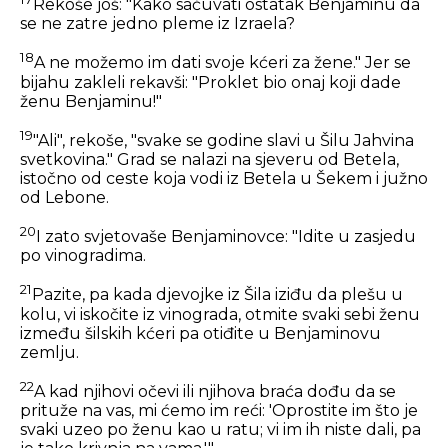
Rekoše još: "Kako sačuvati ostatak Benjaminu da
se ne zatre jedno pleme iz Izraela?
18
A ne možemo im dati svoje kćeri za žene." Jer se
bijahu zakleli rekavši: "Proklet bio onaj koji dade
ženu Benjaminu!"
19
"Ali", rekoše, "svake se godine slavi u Šilu Jahvina
svetkovina." Grad se nalazi na sjeveru od Betela,
istočno od ceste koja vodi iz Betela u Šekem i južno
od Lebone.
20
I zato svjetovaše Benjaminovce: "Idite u zasjedu
po vinogradima.
21
Pazite, pa kada djevojke iz Šila iziđu da plešu u
kolu, vi iskočite iz vinograda, otmite svaki sebi ženu
između šilskih kćeri pa otiđite u Benjaminovu
zemlju.
22
A kad njihovi očevi ili njihova braća dođu da se
prituže na vas, mi ćemo im reći: 'Oprostite im što je
svaki uzeo po ženu kao u ratu; vi im ih niste dali, pa