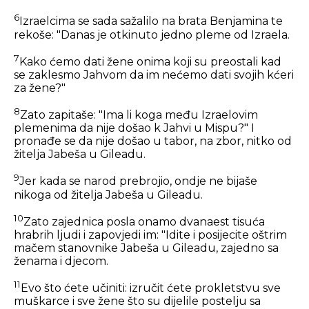
6
Izraelcima se sada sažalilo na brata Benjamina te
rekoše: "Danas je otkinuto jedno pleme od Izraela.
7
Kako ćemo dati žene onima koji su preostali kad
se zaklesmo Jahvom da im nećemo dati svojih kćeri
za žene?"
8
Zato zapitaše: "Ima li koga među Izraelovim
plemenima da nije došao k Jahvi u Mispu?" I
pronađe se da nije došao u tabor, na zbor, nitko od
žitelja Jabeša u Gileadu.
9
Jer kada se narod prebrojio, ondje ne bijaše
nikoga od žitelja Jabeša u Gileadu.
10
Zato zajednica posla onamo dvanaest tisuća
hrabrih ljudi i zapovjedi im: "Idite i posijecite oštrim
mačem stanovnike Jabeša u Gileadu, zajedno sa
ženama i djecom.
11
Evo što ćete učiniti: izručit ćete prokletstvu sve
muškarce i sve žene što su dijelile postelju sa