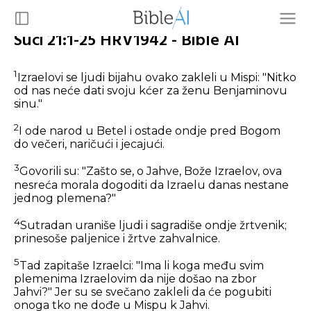
Suci 21:1-25 HRV1942 - Bible AI
1
Izraelovi se ljudi bijahu ovako zakleli u Mispi: "Nitko
od nas neće dati svoju kćer za ženu Benjaminovu
sinu."
2
I ode narod u Betel i ostade ondje pred Bogom
do večeri, naričući i jecajući.
3
Govorili su: "Zašto se, o Jahve, Bože Izraelov, ova
nesreća morala dogoditi da Izraelu danas nestane
jednog plemena?"
4
Sutradan uraniše ljudi i sagradiše ondje žrtvenik;
prinesoše paljenice i žrtve zahvalnice.
5
Tad zapitaše Izraelci: "Ima li koga među svim
plemenima Izraelovim da nije došao na zbor
Jahvi?" Jer su se svečano zakleli da će pogubiti
onoga tko ne dođe u Mispu k Jahvi.