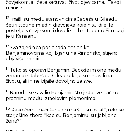
čovjekom, ali ćete sačuvati život djevicama." Tako i
učiniše.
12
I našli su među stanovnicima Jabeša u Gileadu
četiri stotine mladih djevojaka koje nisu dijelile
postelje s čovjekom i doveli su ih u tabor u Šilu, koji
je u Kanaanu.
13
Sva zajednica posla tada poslanike
Benjaminovcima koji bijahu na Rimonskoj stijeni:
objaviše im mir.
14
Tako se oporavi Benjamin. Dadoše im one među
ženama iz Jabeša u Gileadu koje su ostavili na
životu, ali ih ne bijaše dovoljno za sve.
15
Narodu se sažalio Benjamin što je Jahve načinio
prazninu među Izraelovim plemenima.
16
"Kako ćemo naći žene onima što su ostali", rekoše
starješine zbora, "kad su Benjaminu istrijebljene
žene?"
17