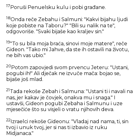
17
Poruši Penuelsku kulu i pobi građane.
18
Onda reče Zebahu i Salmuni: "Kakvi bijahu ljudi
koje pobiste na Taboru?" "Bili su nalik na te",
odgovoriše. "Svaki bijaše kao kraljev sin."
19
"To su bila moja braća, sinovi moje matere", reče
Gideon. "Tako mi Jahve, da ste ih ostavili na životu,
ne bih vas ubio."
20
Potom zapovjedi svom prvencu Jeteru: "Ustani,
pogubi ih!" Ali dječak ne izvuče mača: bojao se,
bijaše još mlad.
21
Tada rekoše Zebah i Salmuna: "Ustani ti i navali na
nas, jer kakav je čovjek, onakva mu i snaga." I
ustavši, Gideon pogubi Zebaha i Salmunu i uze
mjesečiće što su visjeli o vratu njihovih deva.
22
Izraelci rekoše Gideonu: "Vladaj nad nama, ti, sin
tvoj i unuk tvoj, jer si nas ti izbavio iz ruku
Midjanaca."