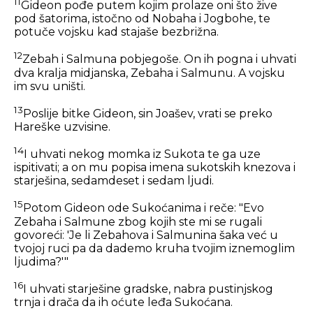
11
Gideon pođe putem kojim prolaze oni što žive
pod šatorima, istočno od Nobaha i Jogbohe, te
potuče vojsku kad stajaše bezbrižna.
12
Zebah i Salmuna pobjegoše. On ih pogna i uhvati
dva kralja midjanska, Zebaha i Salmunu. A vojsku
im svu uništi.
13
Poslije bitke Gideon, sin Joašev, vrati se preko
Hareške uzvisine.
14
I uhvati nekog momka iz Sukota te ga uze
ispitivati; a on mu popisa imena sukotskih knezova i
starješina, sedamdeset i sedam ljudi.
15
Potom Gideon ode Sukoćanima i reče: "Evo
Zebaha i Salmune zbog kojih ste mi se rugali
govoreći: 'Je li Zebahova i Salmunina šaka već u
tvojoj ruci pa da dademo kruha tvojim iznemoglim
ljudima?'"
16
I uhvati starješine gradske, nabra pustinjskog
trnja i drača da ih oćute leđa Sukoćana.