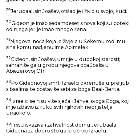
29
Jerubaal, sin Joašev, otišao je i živio u svojoj kući.
30
Gideon je imao sedamdeset sinova koji su potekli
od njega jer je imao mnogo žena.
31
Njegova inoča koja je živjela u Šekemu rodi mu
sina komu nadjenu ime Abimelek.
32
Gideon, sin Joašev, umrije u dubokoj starosti;
sahraniše ga u grobu njegova oca Joaša u
Abiezerovoj Ofri.
33
Po Gideonovoj smrti Izraelci okrenuše u preljub
s baalima te postaviše sebi za boga Baal-Berita.
34
Izraelci se nisu više sjećali Jahve, svoga Boga, koji
ih je izbavio iz ruku svih njihovih neprijatelja
unaokolo.
35
I nisu iskazivali zahvalnost domu Jerubaala
Gideona za dobro što ga je učinio Izraelu.