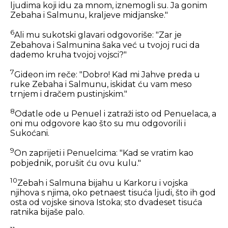
ljudima koji idu za mnom, iznemogli su. Ja gonim
Zebaha i Salmunu, kraljeve midjanske."
6
Ali mu sukotski glavari odgovoriše: "Zar je
Zebahova i Salmunina šaka već u tvojoj ruci da
dademo kruha tvojoj vojsci?"
7
Gideon im reče: "Dobro! Kad mi Jahve preda u
ruke Zebaha i Salmunu, iskidat ću vam meso
trnjem i dračem pustinjskim."
8
Odatle ode u Penuel i zatraži isto od Penuelaca, a
oni mu odgovore kao što su mu odgovorili i
Sukoćani.
9
On zaprijeti i Penuelcima: "Kad se vratim kao
pobjednik, porušit ću ovu kulu."
10
Zebah i Salmuna bijahu u Karkoru i vojska
njihova s njima, oko petnaest tisuća ljudi, što ih god
osta od vojske sinova Istoka; sto dvadeset tisuća
ratnika bijaše palo.