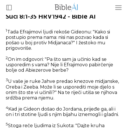
Suci 8:1-35 HRV1942 - Bible AI
1
Tada Efrajimovi ljudi rekoše Gideonu: "Kako si
postupio prema nama: nisi nas pozvao kada si
pošao u boj protiv Midjanaca?" I žestoko mu
prigovoriše.
2
On im odgovori: "Pa što sam ja učinio kad se
usporedim s vama? Nije li Efrajimovo pabirčenje
bolje od Abiezerove berbe?
3
U vaše je ruke Jahve predao knezove midjanske,
Oreba i Zeeba. Može li se usporediti moje djelo s
onim što ste vi učinili?" Na te riječi utiša se njihova
srdžba prema njemu.
4
Kad je Gideon došao do Jordana, prijeđe ga, ali i
on i tri stotine ljudi s njim bijahu iznemogli i gladni.
5
Stoga reče ljudima iz Sukota: "Dajte kruha