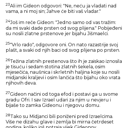
23
Ali im Gideon odgovori: "Ne, neću ja vladati nad
vama, a ni moj sin; Jahve će biti vaš vladar."
24
Još im reče Gideon: "Jedno samo od vas tražim:
da mi svaki dade prsten od svog plijena." Pobijeđeni
su nosili zlatne prstenove jer bijahu Jišmaelci.
25
"Vrlo rado", odgovore oni. On nato razastrije svoj
plašt, a svaki od njih baci od svog plijena po prsten.
26
Težina zlatnih prestenova što ih je zaiskao iznosila
je tisuću i sedam stotina zlatnih šekela, osim
mjesečića, naušnica i skrletnih haljina koje su nosili
midjanski kraljevi i osim lančića što bijahu oko vrata
njihovih deva.
27
Gideon načini od toga efod i postavi ga u svome
gradu Ofri. I sav Izrael udari za njim u nevjeru i
bijaše to zamka Gideonu i njegovu domu.
28
Tako su Midjanci bili poniženi pred Izraelcima.
Više ne dizahu glave i zemlja bi mirna četrdeset
godina, koliko još potraja vijek Gideonov.