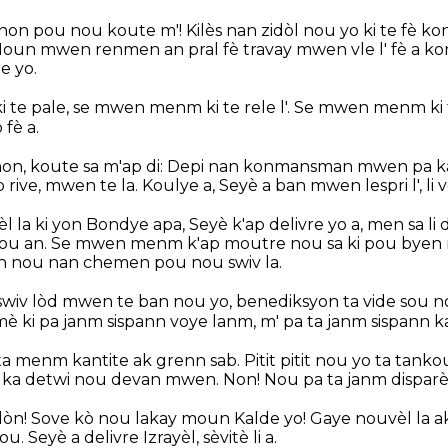
non pou nou koute m'! Kilès nan zidòl nou yo ki te fè k
oun mwen renmen an pral fè travay mwen vle l' fè a kont
e yo.
e pale, se mwen menm ki te rele l'. Se mwen menm ki fè l'
 fè a.
on, koute sa m'ap di: Depi nan konmansman mwen pa k
p rive, mwen te la. Koulye a, Seyè a ban mwen lespri l', li 
l la ki yon Bondye apa, Seyè k'ap delivre yo a, men sa l
 nou an. Se mwen menm k'ap moutre nou sa ki pou byen
nou nan chemen pou nou swiv la.
swiv lòd mwen te ban nou yo, benediksyon ta vide sou no
è ki pa janm sispann voye lanm, m' pa ta janm sispann 
a menm kantite ak grenn sab. Pitit pitit nou yo ta tank
 ka detwi nou devan mwen. Non! Nou pa ta janm dispar
abilòn! Sove kò nou lakay moun Kalde yo! Gaye nouvèl la 
. Seyè a delivre Izrayèl, sèvitè li a.