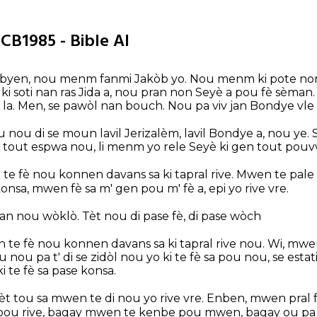
HCB1985 - Bible AI
 byen, nou menm fanmi Jakòb yo. Nou menm ki pote non 
 soti nan ras Jida a, nou pran non Seyè a pou fè sèman. 
la. Men, se pawòl nan bouch. Nou pa viv jan Bondye vle l'
nou di se moun lavil Jerizalèm, lavil Bondye a, nou ye
e tout espwa nou, li menm yo rele Seyè ki gen tout pouv
te fè nou konnen davans sa ki tapral rive. Mwen te pa
nsa, mwen fè sa m' gen pou m' fè a, epi yo rive vre.
n nou wòklò. Tèt nou di pase fè, di pase wòch
te fè nou konnen davans sa ki tapral rive nou. Wi, mwe
u nou pa t' di se zidòl nou yo ki te fè sa pou nou, se estat
i te fè sa pase konsa.
t tou sa mwen te di nou yo rive vre. Enben, mwen pral 
 pou rive, bagay mwen te kenbe pou mwen, bagay ou p