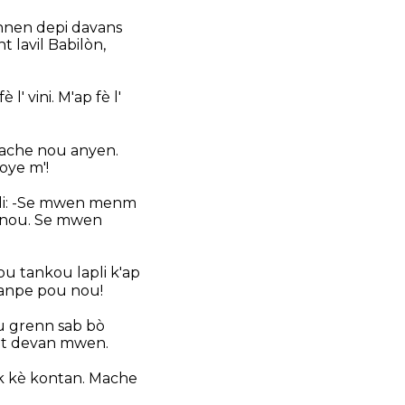
onnen depi davans
 lavil Babilòn,
 vini. M'ap fè l'
ache nou anyen.
voye m'!
i di: -Se mwen menm
 nou. Se mwen
u tankou lapli k'ap
kanpe pou nou!
ou grenn sab bò
èt devan mwen.
ak kè kontan. Mache