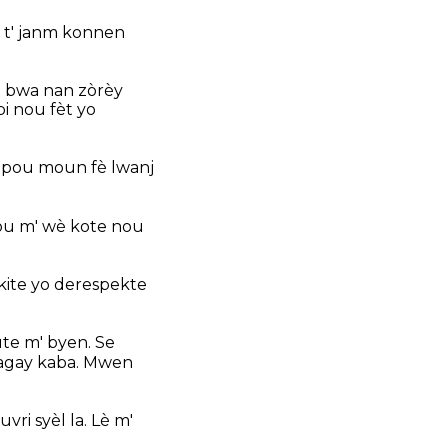
 t' janm konnen
e bwa nan zòrèy
i nou fèt yo
 pou moun fè lwanj
pou m' wè kote nou
kite yo derespekte
te m' byen. Se
bagay kaba. Mwen
i syèl la. Lè m'