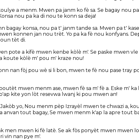
koulye a menm. Mwen pa janm ko fè sa. Se bagay nou pa
 Konsa nou pa ka di nou te konn sa deja!
nn bagay konsa, nou pa t' janm tande sa. Mwen pa t' kas
mwen konnen jan nou trèt. Yo pa ka fè nou konfyans. Dep
un tèt di.
en pote a kifè mwen kenbe kòlè m'. Se paske mwen vle
 koute kòlè m' pou m' kraze nou!
onn nan fòj pou wè si li bon, mwen te fè nou pase tray 
outèt mwen menm ase, mwen fè sa m' fè a. Eske m' ka 
p kite yon lòt resevwa lwanj ki pou mwen an!
akòb yo, Nou menm pèp Izrayèl mwen te chwazi a, kou
a anvan tout bagay, Se mwen menm k'ap la apre tout 
men mwen ki fè latè. Se ak fòs ponyèt mwen mwen louvr
ri vin nan pye m'.