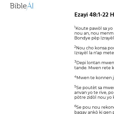
Ezayi 48:1-22 
1
Koute pawòl sa yo
nou an, nou menm ki
Bondye pèp Izrayèl 
2
Nou cho konsa pou 
Izrayèl la n'ap met
3
Depi lontan mwen 
tande. Mwen rete ko
4
Mwen te konnen ja
5
Se poutèt sa mwen 
anvan yo te rive, po
pòtre zidòl nou yo k
6
Se pou nou rekonè
bagay ankò ki gen