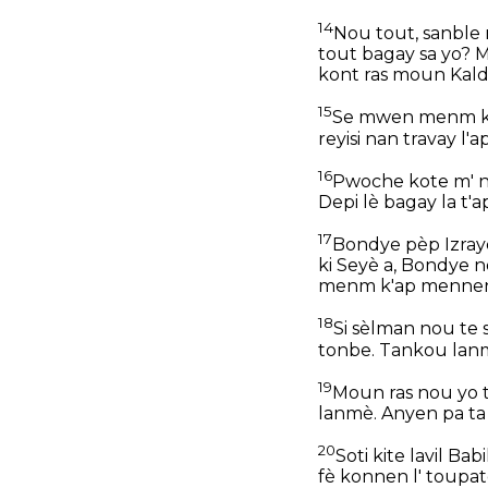
14
Nou tout, sanble 
tout bagay sa yo? M
kont ras moun Kald
15
Se mwen menm ki t
reyisi nan travay l'ap
16
Pwoche kote m' n
Depi lè bagay la t'a
17
Bondye pèp Izrayè
ki Seyè a, Bondye
menm k'ap mennen 
18
Si sèlman nou te 
tonbe. Tankou lanm
19
Moun ras nou yo t
lanmè. Anyen pa ta
20
Soti kite lavil B
fè konnen l' toupatou