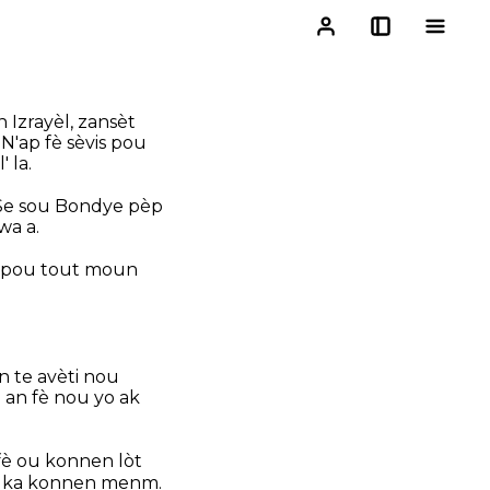
Izrayèl, zansèt
N'ap fè sèvis pou
 la.
. Se sou Bondye pèp
wa a.
le pou tout moun
n te avèti nou
i an fè nou yo ak
fè ou konnen lòt
a ka konnen menm.