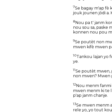
7
Se bagay m'ap fè 
jouk jounen jòdi a.
8
Nou pa t' janm ko
nou sou sa, paske 
konnen nou pou mo
9
Se poutèt non mw
mwen kifè mwen pa
10
Tankou lajan yo f
ye.
11
Se poutèt mwen, p
non mwen? Mwen p'a
12
Nou menm fanmi J
mwen menm ki te l
p'ap janm chanje.
13
Se mwen menm ak 
rele yo, yo tout kou