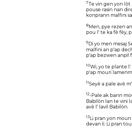
7
Te vin gen yon lòt 
pouse rasin nan direk
konprann malfini sa 
8
Men, pye rezen an 
pou l' te ka fè fèy,
9
Di yo men mesaj Se
malfini an p'ap dech
p'ap bezwen anpil f
10
Wi, yo te plante l'
p'ap mouri lamenm k
11
Seyè a pale avè m', 
12
-Pale ak bann moun
Babilòn lan te vini 
avè l' lavil Babilòn.
13
Li pran yon moun n
devan li. Li pran tou