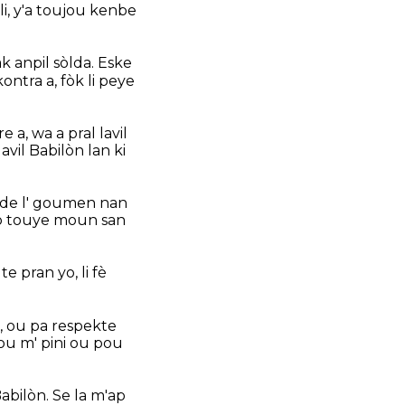
 li, y'a toujou kenbe
k anpil sòlda. Eske
 kontra a, fòk li peye
a, wa a pral lavil
avil Babilòn lan ki
 ede l' goumen nan
yo touye moun san
e pran yo, li fè
, ou pa respekte
u m' pini ou pou
abilòn. Se la m'ap