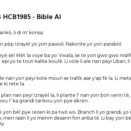
4 HCB1985 - Bible AI
nkò, li di m' konsa:
 pèp Izrayèl yo yon pawoli. Rakonte yo yon parabòl.
yè sèl Mèt la voye ba yo: Vwala, se te yon gwo gwo malfin
ng epi yo te tout kalite koulè. Li vole li ale nan peyi Liban, 
l' ale nan yon peyi kote moun se trafik ase y'ap fè la. Li mete
ki rete la.
ti plan nan peyi Izrayèl la, li plante l' nan yon bon venn tè
pou l' ka grandi tankou yon pye sikren.
 fè yon bèl pye rezen ki pa twò wo. Branch li yo grandi, 
n, men rasin li yo menm desann fon anba tè. Li bay yon b
èy.