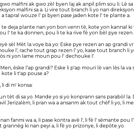
gwo malfini ak gwo zèl byen laj ak anpil plim sou li. Lè sa
syon malfini sa a. Li vire tout branch li yo nan direksyon l
a tapral wouze l' pi byen pase jaden kote l' te plante a.
te deja plante nan yon bon venn tè, kote yon kannal ki 
 pou l' te ka donnen, pou li te ka rive fè yon bèl pye rezen.
yè sèl Mèt la voye ba yo: Eske pye rezen an ap grandi 
ouke l', rache tout grap rezen l' yo, kase tout branch li 
òs ni yon lame moun pou l' dechouke l'.
. Men, èske l'ap grandi? Eske li p'ap mouri lè van lès la va s
ote li t'ap pouse a?
li di m' konsa:
 tèt di sa yo. Mande yo si yo konprann sans parabòl la. D
lavil Jerizalèm, li pran wa a ansanm ak tout chèf li yo, l
an fanmi wa a, li pase kontra avè l', li fè l' sèmante pou
t grannèg ki nan peyi a, li fè yo prizonye, li depòte yo.