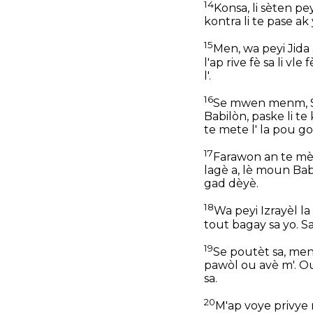
14
Konsa, li sèten pe
kontra li te pase ak 
15
Men, wa peyi Jida 
l'ap rive fè sa li vle
l'.
16
Se mwen menm, Sey
Babilòn, paske li te 
te mete l' la pou g
17
Farawon an te mèt
lagè a, lè moun Ba
gad dèyè.
18
Wa peyi Izrayèl la 
tout bagay sa yo. Sa
19
Se poutèt sa, men
pawòl ou avè m'. O
sa.
20
M'ap voye privye 