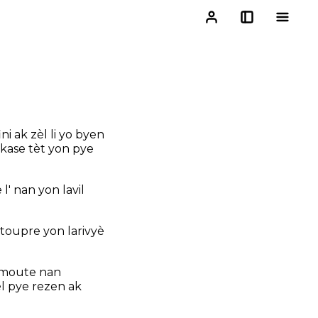
i ak zèl li yo byen
li kase tèt yon pye
 l' nan yon lavil
, toupre yon larivyè
yo moute nan
èl pye rezen ak