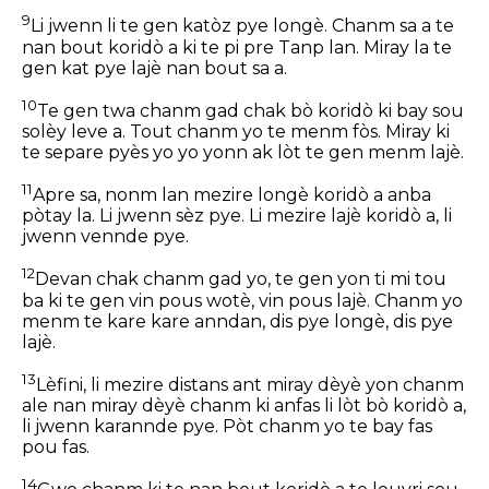
9
Li jwenn li te gen katòz pye longè. Chanm sa a te
nan bout koridò a ki te pi pre Tanp lan. Miray la te
gen kat pye lajè nan bout sa a.
10
Te gen twa chanm gad chak bò koridò ki bay sou
solèy leve a. Tout chanm yo te menm fòs. Miray ki
te separe pyès yo yo yonn ak lòt te gen menm lajè.
11
Apre sa, nonm lan mezire longè koridò a anba
pòtay la. Li jwenn sèz pye. Li mezire lajè koridò a, li
jwenn vennde pye.
12
Devan chak chanm gad yo, te gen yon ti mi tou
ba ki te gen vin pous wotè, vin pous lajè. Chanm yo
menm te kare kare anndan, dis pye longè, dis pye
lajè.
13
Lèfini, li mezire distans ant miray dèyè yon chanm
ale nan miray dèyè chanm ki anfas li lòt bò koridò a,
li jwenn karannde pye. Pòt chanm yo te bay fas
pou fas.
14