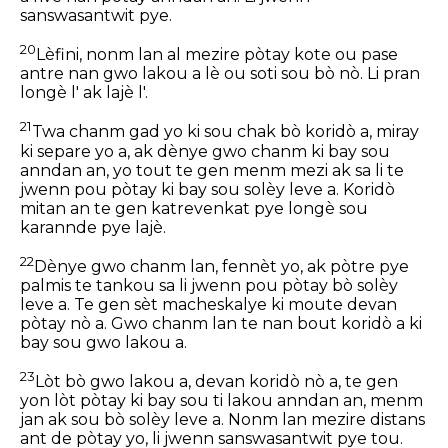
sanswasantwit pye.
20
Lèfini, nonm lan al mezire pòtay kote ou pase
antre nan gwo lakou a lè ou soti sou bò nò. Li pran
longè l' ak lajè l'.
21
Twa chanm gad yo ki sou chak bò koridò a, miray
ki separe yo a, ak dènye gwo chanm ki bay sou
anndan an, yo tout te gen menm mezi ak sa li te
jwenn pou pòtay ki bay sou solèy leve a. Koridò
mitan an te gen katrevenkat pye longè sou
karannde pye lajè.
22
Dènye gwo chanm lan, fennèt yo, ak pòtre pye
palmis te tankou sa li jwenn pou pòtay bò solèy
leve a. Te gen sèt macheskalye ki moute devan
pòtay nò a. Gwo chanm lan te nan bout koridò a ki
bay sou gwo lakou a.
23
Lòt bò gwo lakou a, devan koridò nò a, te gen
yon lòt pòtay ki bay sou ti lakou anndan an, menm
jan ak sou bò solèy leve a. Nonm lan mezire distans
ant de pòtay yo, li jwenn sanswasantwit pye tou.