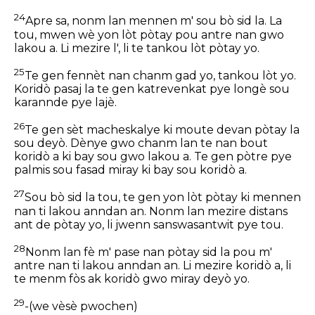
24
Apre sa, nonm lan mennen m' sou bò sid la. La
tou, mwen wè yon lòt pòtay pou antre nan gwo
lakou a. Li mezire l', li te tankou lòt pòtay yo.
25
Te gen fennèt nan chanm gad yo, tankou lòt yo.
Koridò pasaj la te gen katrevenkat pye longè sou
karannde pye lajè.
26
Te gen sèt macheskalye ki moute devan pòtay la
sou deyò. Dènye gwo chanm lan te nan bout
koridò a ki bay sou gwo lakou a. Te gen pòtre pye
palmis sou fasad miray ki bay sou koridò a.
27
Sou bò sid la tou, te gen yon lòt pòtay ki mennen
nan ti lakou anndan an. Nonm lan mezire distans
ant de pòtay yo, li jwenn sanswasantwit pye tou.
28
Nonm lan fè m' pase nan pòtay sid la pou m'
antre nan ti lakou anndan an. Li mezire koridò a, li
te menm fòs ak koridò gwo miray deyò yo.
29
-(we vèsè pwochen)