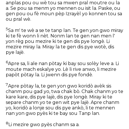
anplas pou ou wè tou sa mwen pral moutre ou la
a. Se pou sa menm yo mennen ou isit la. Paske, ou
gen pou ou fè moun pèp Izrayèl yo konnen tou sa
ou pral wè.
5
Sa m' te wè a se te tanp lan. Te gen yon gwo miray
ki te fè wonn li nèt. Nonm lan te gen nan men l'
yon règ pou mezire ki te gen dis pye longè. Li
mezire miray la. Miray la te gen dis pye wotè, dis
pye lajè.
6
Apre sa, li ale nan pòtay ki bay sou solèy leve a. Li
moute mach eskalye yo. Lè li rive anwo, li mezire
papòt pòtay la. Li jwenn dis pye fondè.
7
Apre pòtay la, te gen yon gwo koridò avèk sis
chanm pou gad yo, twa chak bò. Chak chanm yo te
kare kare, dis pye lajè, dis pye longè. Miray ki te
separe chanm yo te gen wit pye lajè. Apre chanm
yo, koridò a lonje sou dis pye ankò, li te mennen
nan yon gwo pyès ki te bay sou Tanp lan.
8
Li mezire gwo pyès chanm sa a.