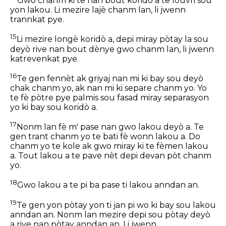
Gwo chanm ki te nan bout koridò a te louvri sou
yon lakou. Li mezire lajè chanm lan, li jwenn
trannkat pye.
15
Li mezire longè koridò a, depi miray pòtay la sou
deyò rive nan bout dènye gwo chanm lan, li jwenn
katrevenkat pye.
16
Te gen fennèt ak griyaj nan mi ki bay sou deyò
chak chanm yo, ak nan mi ki separe chanm yo. Yo
te fè pòtre pye palmis sou fasad miray separasyon
yo ki bay sou koridò a.
17
Nonm lan fè m' pase nan gwo lakou deyò a. Te
gen trant chanm yo te bati fè wonn lakou a. Do
chanm yo te kole ak gwo miray ki te fèmen lakou
a. Tout lakou a te pave nèt depi devan pòt chanm
yo.
18
Gwo lakou a te pi ba pase ti lakou anndan an.
19
Te gen yon pòtay yon ti jan pi wo ki bay sou lakou
anndan an. Nonm lan mezire depi sou pòtay deyò
a rive nan pòtay anndan an. Li jwenn