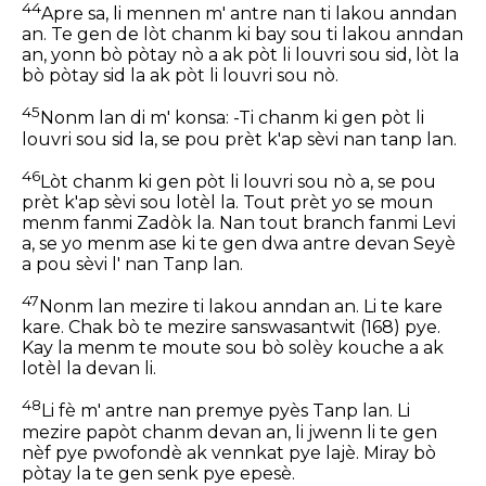
44
Apre sa, li mennen m' antre nan ti lakou anndan
an. Te gen de lòt chanm ki bay sou ti lakou anndan
an, yonn bò pòtay nò a ak pòt li louvri sou sid, lòt la
bò pòtay sid la ak pòt li louvri sou nò.
45
Nonm lan di m' konsa: -Ti chanm ki gen pòt li
louvri sou sid la, se pou prèt k'ap sèvi nan tanp lan.
46
Lòt chanm ki gen pòt li louvri sou nò a, se pou
prèt k'ap sèvi sou lotèl la. Tout prèt yo se moun
menm fanmi Zadòk la. Nan tout branch fanmi Levi
a, se yo menm ase ki te gen dwa antre devan Seyè
a pou sèvi l' nan Tanp lan.
47
Nonm lan mezire ti lakou anndan an. Li te kare
kare. Chak bò te mezire sanswasantwit (168) pye.
Kay la menm te moute sou bò solèy kouche a ak
lotèl la devan li.
48
Li fè m' antre nan premye pyès Tanp lan. Li
mezire papòt chanm devan an, li jwenn li te gen
nèf pye pwofondè ak vennkat pye lajè. Miray bò
pòtay la te gen senk pye epesè.