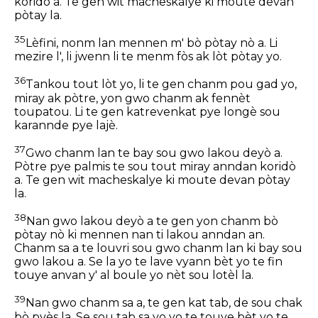
koridò a. Te gen wit macheskalye ki moute devan
pòtay la.
35
Lèfini, nonm lan mennen m' bò pòtay nò a. Li
mezire l', li jwenn li te menm fòs ak lòt pòtay yo.
36
Tankou tout lòt yo, li te gen chanm pou gad yo,
miray ak pòtre, yon gwo chanm ak fennèt
toupatou. Li te gen katrevenkat pye longè sou
karannde pye lajè.
37
Gwo chanm lan te bay sou gwo lakou deyò a.
Pòtre pye palmis te sou tout miray anndan koridò
a. Te gen wit macheskalye ki moute devan pòtay
la.
38
Nan gwo lakou deyò a te gen yon chanm bò
pòtay nò ki mennen nan ti lakou anndan an.
Chanm sa a te louvri sou gwo chanm lan ki bay sou
gwo lakou a. Se la yo te lave vyann bèt yo te fin
touye anvan y' al boule yo nèt sou lotèl la.
39
Nan gwo chanm sa a, te gen kat tab, de sou chak
bò pyès la. Se sou tab sa yo yo te touye bèt yo te