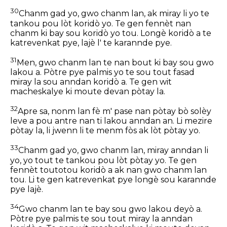
30
Chanm gad yo, gwo chanm lan, ak miray li yo te
tankou pou lòt koridò yo. Te gen fennèt nan
chanm ki bay sou koridò yo tou. Longè koridò a te
katrevenkat pye, lajè l' te karannde pye.
31
Men, gwo chanm lan te nan bout ki bay sou gwo
lakou a. Pòtre pye palmis yo te sou tout fasad
miray la sou anndan koridò a. Te gen wit
macheskalye ki moute devan pòtay la.
32
Apre sa, nonm lan fè m' pase nan pòtay bò solèy
leve a pou antre nan ti lakou anndan an. Li mezire
pòtay la, li jwenn li te menm fòs ak lòt pòtay yo.
33
Chanm gad yo, gwo chanm lan, miray anndan li
yo, yo tout te tankou pou lòt pòtay yo. Te gen
fennèt toutotou koridò a ak nan gwo chanm lan
tou. Li te gen katrevenkat pye longè sou karannde
pye lajè.
34
Gwo chanm lan te bay sou gwo lakou deyò a.
Pòtre pye palmis te sou tout miray la anndan