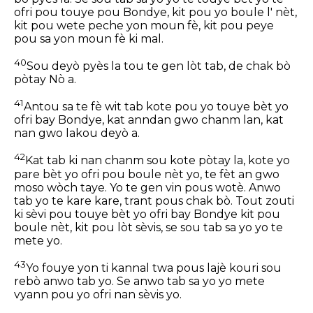
ofri pou touye pou Bondye, kit pou yo boule l' nèt,
kit pou wete peche yon moun fè, kit pou peye
pou sa yon moun fè ki mal.
40
Sou deyò pyès la tou te gen lòt tab, de chak bò
pòtay Nò a.
41
Antou sa te fè wit tab kote pou yo touye bèt yo
ofri bay Bondye, kat anndan gwo chanm lan, kat
nan gwo lakou deyò a.
42
Kat tab ki nan chanm sou kote pòtay la, kote yo
pare bèt yo ofri pou boule nèt yo, te fèt an gwo
moso wòch taye. Yo te gen vin pous wotè. Anwo
tab yo te kare kare, trant pous chak bò. Tout zouti
ki sèvi pou touye bèt yo ofri bay Bondye kit pou
boule nèt, kit pou lòt sèvis, se sou tab sa yo yo te
mete yo.
43
Yo fouye yon ti kannal twa pous lajè kouri sou
rebò anwo tab yo. Se anwo tab sa yo yo mete
vyann pou yo ofri nan sèvis yo.