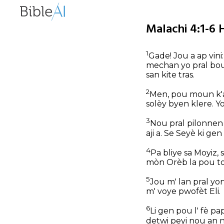
Malachi 4:1-6 
1
Gade! Jou a ap vin
mechan yo pral boul
san kite tras.
2
Men, pou moun k'ap
solèy byen klere. Y
3
Nou pral pilonnen
aji a. Se Seyè ki gen
4
Pa bliye sa Moyiz,
mòn Orèb la pou tou
5
Jou m' lan pral yo
m' voye pwofèt Eli.
6
Li gen pou l' fè pa
detwi peyi nou an n