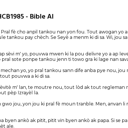
HCB1985 - Bible AI
i: Pral fè cho anpil tankou nan yon fou. Tout awogan yo
e tankou pay chèch. Se Seyè a menm ki di sa. Wi, jou sa 
 sèvi m' yo, pouvwa mwen ki la pou delivre yo a ap lev
o pral sote ponpe tankou jenn ti towo gra ki lage nan sav
 mechan yo, yo pral tankou sann dife anba pye nou, jou 
 tout pouvwa a ki di sa.
 sèvitè m' lan, te moutre nou, tout lòd ak tout regleman 
t pèp Izrayèl la.
n gwo jou, yon jou ki pral fè moun tranble. Men, anvan l
pa byen ankò ak pitit, pitit vin byen ankò ak papa. Si se pa 
èt ale.