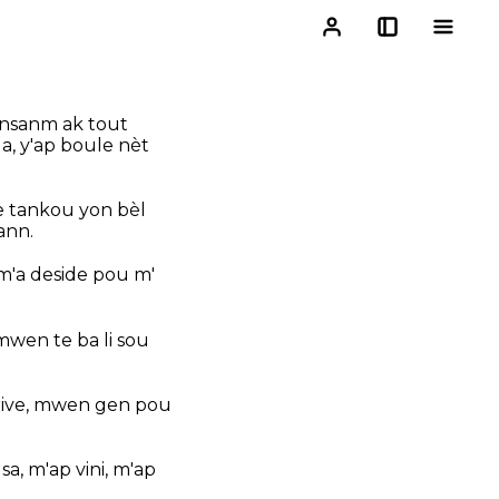
 ansanm ak tout
a, y'ap boule nèt
e tankou yon bèl
ann.
m'a deside pou m'
mwen te ba li sou
i rive, mwen gen pou
sa, m'ap vini, m'ap