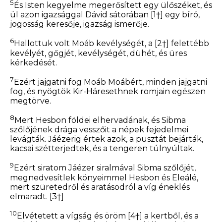
5
És
Isten
kegyelme megerősített egy ülőszéket, és
ül azon igazsággal Dávid sátorában
[1†]
egy bíró,
jogosság keresője, igazság ismerője.
6
Hallottuk volt Moáb kevélységét, a
[2†]
felettébb
kevélyét, gőgjét, kevélységét, dühét,
és
üres
kérkedését.
7
Ezért jajgatni fog Moáb Moábért, minden jajgatni
fog, és nyögtök Kir-Háresethnek romjain egészen
megtörve.
8
Mert Hesbon földei elhervadának, és Sibma
szőlőjének drága vesszőit a népek fejedelmei
levágták. Jáézerig értek azok, a pusztát bejárták,
kacsai szétterjedtek,
és
a tengeren túlnyúltak.
9
Ezért siratom Jáézer siralmával Sibma szőlőjét,
megnedvesítlek könyeimmel Hesbon és Eleálé,
mert szüretedről és aratásodról a víg éneklés
elmaradt.
[3†]
10
Elvétetett a vígság és öröm
[4†]
a kertből, és a