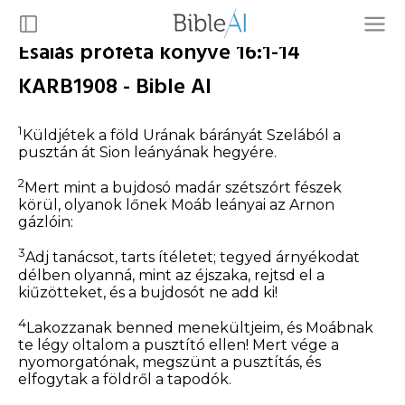
Ésaiás próféta könyve 16:1-14
KARB1908 - Bible AI
1
Küldjétek a föld Urának bárányát Szelából a
pusztán át Sion leányának hegyére.
2
Mert mint a bujdosó madár szétszórt fészek
körül, olyanok lőnek Moáb leányai az Arnon
gázlóin:
3
Adj tanácsot, tarts ítéletet; tegyed árnyékodat
délben olyanná, mint az éjszaka, rejtsd el a
kiűzötteket,
és
a bujdosót ne add ki!
4
Lakozzanak benned menekültjeim,
és
Moábnak
te légy oltalom a pusztító ellen! Mert vége a
nyomorgatónak, megszünt a pusztítás, és
elfogytak a földről a tapodók.