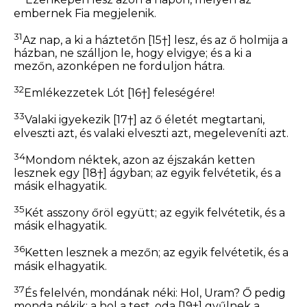
Ezenképen lesz azon a napon, melyen az
embernek Fia megjelenik.
31
Az nap, a ki a háztetőn
[15†]
lesz, és az ő holmija a
házban, ne szálljon le, hogy elvigye; és a ki a
mezőn, azonképen ne forduljon hátra.
32
Emlékezzetek Lót
[16†]
feleségére!
33
Valaki igyekezik
[17†]
az ő életét megtartani,
elveszti azt, és valaki elveszti azt, megeleveníti azt.
34
Mondom néktek, azon az éjszakán ketten
lesznek egy
[18†]
ágyban; az egyik felvétetik, és a
másik elhagyatik.
35
Két asszony őröl együtt; az egyik felvétetik, és a
másik elhagyatik.
36
Ketten lesznek a mezőn; az egyik felvétetik, és a
másik elhagyatik.
37
És felelvén, mondának néki: Hol, Uram? Ő pedig
monda nékik:
a hol a test, oda
[19†]
gyűlnek a