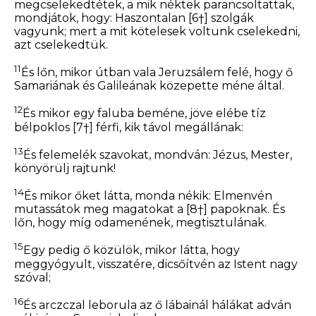
megcselekedtétek, a mik néktek parancsoltattak,
mondjátok, hogy: Haszontalan
[6†]
szolgák
vagyunk; mert a mit kötelesek voltunk cselekedni,
azt cselekedtük.
11
És lőn, mikor útban vala Jeruzsálem felé, hogy ő
Samariának és Galileának közepette méne által.
12
És mikor egy faluba beméne, jöve elébe tíz
bélpoklos
[7†]
férfi, kik távol megállának:
13
És felemelék szavokat, mondván: Jézus, Mester,
könyörülj rajtunk!
14
És mikor őket látta, monda nékik:
Elmenvén
mutassátok meg magatokat a
[8†]
papoknak.
És
lőn, hogy míg odamenének, megtisztulának.
15
Egy pedig ő közülök, mikor látta, hogy
meggyógyult, visszatére, dicsőítvén az Istent nagy
szóval;
16
És arczczal leborula az ő lábainál hálákat adván