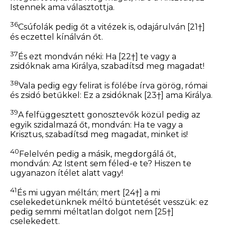
Istennek ama választottja.
36
Csúfolák pedig őt a vitézek is, odajárulván
[21†]
és eczettel kínálván őt.
37
És ezt mondván néki: Ha
[22†]
te vagy a
zsidóknak ama Királya, szabadítsd meg magadat!
38
Vala pedig egy felirat is fölébe írva görög, római
és zsidó betűkkel: Ez a zsidóknak
[23†]
ama Királya.
39
A felfüggesztett gonosztevők közül pedig az
egyik szidalmazá őt, mondván: Ha te vagy a
Krisztus, szabadítsd meg magadat, minket is!
40
Felelvén pedig a másik, megdorgálá őt,
mondván: Az Istent sem féled-e te? Hiszen te
ugyanazon ítélet alatt vagy!
41
És mi ugyan méltán; mert
[24†]
a mi
cselekedetünknek méltó büntetését vesszük: ez
pedig semmi méltatlan dolgot nem
[25†]
cselekedett.