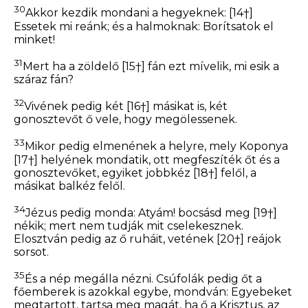
30
Akkor kezdik mondani a hegyeknek:
[14†]
Essetek mi reánk; és a halmoknak: Borítsatok el
minket!
31
Mert ha a zöldelő
[15†]
fán ezt mívelik, mi esik a
száraz
fán?
32
Vivének pedig két
[16†]
másikat is,
két
gonosztevőt ő vele, hogy megölessenek.
33
Mikor pedig elmenének a helyre, mely Koponya
[17†]
helyének
mondatik, ott megfeszíték őt és a
gonosztevőket, egyiket jobbkéz
[18†]
felől, a
másikat balkéz felől.
34
Jézus pedig monda:
Atyám! bocsásd meg
[19†]
nékik; mert nem tudják mit cselekesznek.
Elosztván pedig az ő ruháit, vetének
[20†]
reájok
sorsot.
35
És a nép megálla nézni. Csúfolák pedig őt a
főemberek is azokkal egybe, mondván: Egyebeket
megtartott, tartsa meg magát, ha ő a Krisztus, az