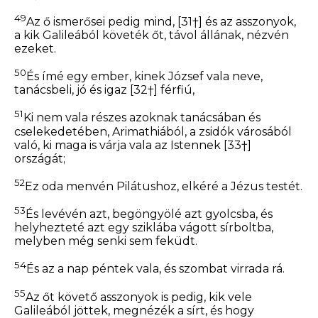
49
Az ő ismerősei pedig mind,
[31†]
és az asszonyok,
a kik Galileából követék őt, távol állának, nézvén
ezeket.
50
És ímé egy ember, kinek József vala neve,
tanácsbeli, jó és igaz
[32†]
férfiú,
51
Ki nem vala részes azoknak tanácsában és
cselekedetében, Arimathiából, a zsidók városából
való, ki maga is várja vala az Istennek
[33†]
országát;
52
Ez oda menvén Pilátushoz, elkéré a Jézus testét.
53
És levévén azt, begöngyölé azt gyolcsba, és
helyhezteté azt egy sziklába vágott sírboltba,
melyben még senki sem feküdt.
54
És az a nap péntek vala, és szombat virrada rá.
55
Az
őt
követő asszonyok is pedig, kik vele
Galileából jöttek, megnézék a sírt, és hogy