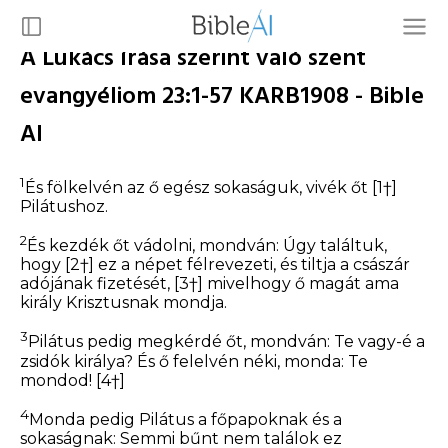
A Lukács írása szerint való szent
evangyéliom 23:1-57 KARB1908 - Bible
AI
1
És fölkelvén az ő egész sokaságuk, vivék őt
[1†]
Pilátushoz.
2
És kezdék őt vádolni, mondván: Úgy találtuk,
hogy
[2†]
ez a népet félrevezeti, és tiltja a császár
adójának fizetését,
[3†]
mivelhogy ő magát ama
király Krisztusnak mondja.
3
Pilátus pedig megkérdé őt, mondván: Te vagy-é a
zsidók királya? És ő felelvén néki, monda:
Te
mondod!
[4†]
4
Monda pedig Pilátus a főpapoknak és a
sokaságnak: Semmi bűnt nem találok ez