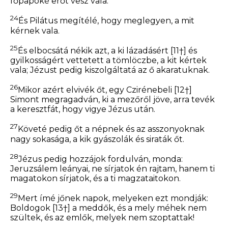
főpapoké erőt vesz vala.
24
És Pilátus megítélé, hogy meglegyen, a mit
kérnek vala.
25
És elbocsátá nékik azt, a ki lázadásért
[11†]
és
gyilkosságért vettetett a tömlöczbe, a kit kértek
vala; Jézust pedig kiszolgáltatá az ő akaratuknak.
26
Mikor azért elvivék őt, egy Czirénebeli
[12†]
Simont megragadván, ki a mezőről jöve, arra tevék
a keresztfát, hogy vigye Jézus után.
27
Követé pedig őt a népnek és az asszonyoknak
nagy sokasága, a kik gyászolák és siraták őt.
28
Jézus pedig hozzájok fordulván, monda:
Jeruzsálem leányai, ne sírjatok én rajtam, hanem ti
magatokon sírjatok, és a ti magzataitokon.
29
Mert ímé jőnek napok, melyeken ezt mondják:
Boldogok
[13†]
a meddők, és a mely méhek nem
szültek, és az emlők, melyek nem szoptattak!