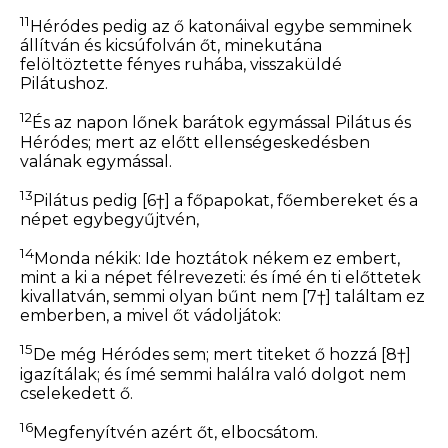
11
Héródes pedig az ő katonáival egybe semminek
állítván és kicsúfolván őt, minekutána
felöltöztette fényes ruhába, visszaküldé
Pilátushoz.
12
És az napon lőnek barátok egymással Pilátus és
Héródes; mert az előtt ellenségeskedésben
valának egymással.
13
Pilátus pedig
[6†]
a főpapokat, főembereket és a
népet egybegyűjtvén,
14
Monda nékik: Ide hoztátok nékem ez embert,
mint a ki a népet félrevezeti: és ímé én ti előttetek
kivallatván, semmi olyan bűnt nem
[7†]
találtam ez
emberben, a mivel őt vádoljátok:
15
De még Héródes sem; mert titeket ő hozzá
[8†]
igazítálak; és ímé semmi halálra való dolgot nem
cselekedett ő.
16
Megfenyítvén azért őt, elbocsátom.