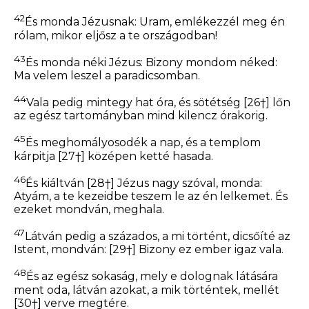
42
És monda Jézusnak: Uram, emlékezzél meg én
rólam, mikor eljősz a te országodban!
43
És monda néki Jézus:
Bizony mondom néked:
Ma velem leszel a paradicsomban.
44
Vala pedig mintegy hat óra, és sötétség
[26†]
lőn
az egész tartományban mind kilencz órakorig.
45
És meghomályosodék a nap, és a templom
kárpitja
[27†]
középen ketté hasada.
46
És kiáltván
[28†]
Jézus nagy szóval, monda:
Atyám, a te kezeidbe
teszem le
az én lelkemet.
És
ezeket mondván, meghala.
47
Látván pedig a százados, a mi történt, dicsőíté az
Istent, mondván:
[29†]
Bizony ez ember igaz vala.
48
És az egész sokaság, mely e dolognak látására
ment oda, látván azokat, a mik történtek, mellét
[30†]
verve megtére.