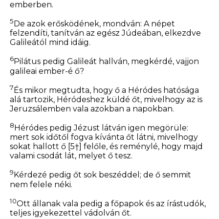
emberben.
5
De azok erősködének, mondván: A népet
felzendíti, tanítván az egész Júdeában, elkezdve
Galileától mind idáig.
6
Pilátus pedig Galileát hallván, megkérdé, vajjon
galileai ember-é ő?
7
És mikor megtudta, hogy ő a Héródes hatósága
alá tartozik, Héródeshez küldé őt, mivelhogy az is
Jeruzsálemben vala azokban a napokban.
8
Héródes pedig Jézust látván igen megörüle:
mert sok időtől fogva kívánta őt látni, mivelhogy
sokat hallott ő
[5†]
felőle, és reménylé, hogy majd
valami csodát lát, melyet ő tesz.
9
Kérdezé pedig őt sok beszéddel; de ő semmit
nem felele néki.
10
Ott
állanak vala pedig a főpapok és az írástudók,
teljes igyekezettel vádolván őt.