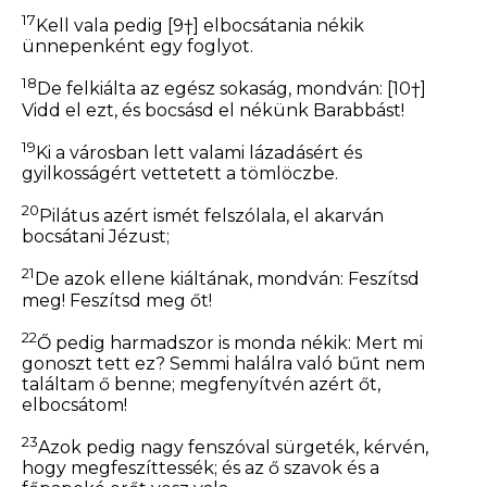
17
Kell vala pedig
[9†]
elbocsátania nékik
ünnepenként egy
foglyot.
18
De felkiálta az egész sokaság, mondván:
[10†]
Vidd el ezt, és bocsásd el nékünk Barabbást!
19
Ki a városban lett valami lázadásért és
gyilkosságért vettetett a tömlöczbe.
20
Pilátus azért ismét felszólala, el akarván
bocsátani Jézust;
21
De azok ellene kiáltának, mondván: Feszítsd
meg! Feszítsd meg őt!
22
Ő pedig harmadszor
is
monda nékik: Mert mi
gonoszt tett ez? Semmi halálra való bűnt nem
találtam ő benne; megfenyítvén azért őt,
elbocsátom!
23
Azok pedig nagy fenszóval sürgeték, kérvén,
hogy megfeszíttessék; és az ő szavok és a