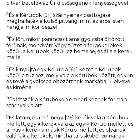
pitvar betelék az Úr dicsőségének fényességével.
5
És a Kérubok
[5†]
szárnyainak csattogása
meghallaték a külső pitvarig, mint az erős Isten
hangja, mikor beszél.
6
És lőn, mikor parancsolt ama gyolcsba öltözött
férfinak, mondván: Végy tüzet a forgókerekek
közül, a Kérubok közül, az beméne, és álla a kerék
mellé.
7
És kinyújtá egy Kérub a
[6†]
kezét a Kérubok
közül a tűzhöz, mely vala a Kérubok között, és vőn
és tevé a gyolcsba öltözöttnek markába, ki elvevé
és kiméne.
8
És látszék a Kérubokon emberi kéznek formája
szárnyaik alatt.
9
És látám, és ímé, négy
[7†]
kerék vala a Kérubok
mellett, egyik kerék vala az egyik Kérub mellett és
a másik kerék a másik Kérub mellett, és olyanok
valának a kerekek, mintha tarsiskőből volnának.