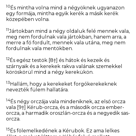
10
És mintha volna mind a négyöknek ugyanazon
egy formája, mintha egyik kerék a másik kerék
közepében volna.
11
Jártokban mind a négy oldaluk felé mennek vala,
meg nem fordulnak vala jártokban, hanem arra, a
merre a fő fordult, mennek vala utána, meg nem
fordulnak vala mentökben.
12
És egész testök
[8†]
és hátok és kezeik és
szárnyaik és a kerekek rakva valának szemekkel
köröskörül mind a négy kerekükön.
13
Hallám, hogy
a kerekeket forgókerekeknek
nevezték fülem hallatára.
14
És négy orczája vala mindeniknek, az első orcza
vala
[9†]
Kérub-orcza, és a második orcza ember-
orcza, a harmadik oroszlán-orcza és a negyedik sas-
orcza.
15
És fölemelkedének a Kérubok. Ez ama lelkes