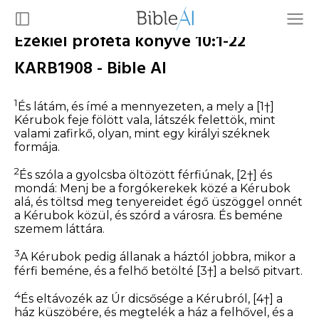
Ezékiel próféta könyve 10:1-22
KARB1908 - Bible AI
1
És látám, és ímé a mennyezeten, a mely a
[1†]
Kérubok feje fölött vala, látszék felettök, mint
valami zafirkő, olyan, mint egy királyi széknek
formája.
2
És szóla a gyolcsba öltözött férfiúnak,
[2†]
és
mondá: Menj be a forgókerekek közé a Kérubok
alá, és töltsd meg tenyereidet égő üszöggel onnét
a Kérubok közül, és szórd a városra. És beméne
szemem láttára.
3
A Kérubok pedig állanak a háztól jobbra, mikor a
férfi beméne, és a felhő betölté
[3†]
a belső pitvart.
4
És eltávozék az Úr dicsősége a Kérubról,
[4†]
a
ház küszöbére, és megtelék a ház a felhővel, és a