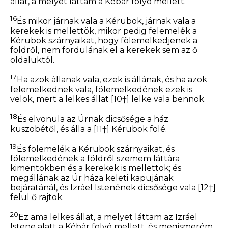
állat, a melyet láttam a Kébár folyó mellett.
16
És mikor járnak vala a Kérubok, járnak vala a
kerekek is mellettök, mikor pedig felemelék a
Kérubok szárnyaikat, hogy fölemelkedjenek a
földről, nem fordulának el a kerekek sem az ő
oldaluktól.
17
Ha azok állanak vala, ezek is állának, és ha azok
felemelkednek vala, fölemelkedének ezek is
velök, mert a lelkes állat
[10†]
lelke vala bennök.
18
És elvonula az Úrnak dicsősége a ház
küszöbétől, és álla a
[11†]
Kérubok fölé.
19
És fölemelék a Kérubok szárnyaikat, és
fölemelkedének a földről szemem láttára
kimentökben és a kerekek is mellettök; és
megállának az Úr háza keleti kapujának
bejáratánál, és Izráel Istenének dicsősége vala
[12†]
felül ő rajtok.
20
Ez ama lelkes állat, a melyet láttam az Izráel
Istene alatt a Kébár folyó mellett, és megismerém,