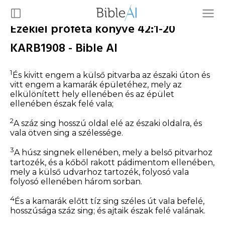
Ezékiel próféta könyve 42:1-20
KARB1908 - Bible AI
1
És kivitt engem a külső pitvarba az északi úton és
vitt engem a kamarák épületéhez, mely az
elkülönített hely ellenében és az épület
ellenében észak felé vala;
2
A száz sing hosszú oldal elé az északi oldalra, és
vala ötven sing a szélessége.
3
A húsz
singnek
ellenében, mely a belső pitvarhoz
tartozék, és a kőből rakott pádimentom ellenében,
mely a külső udvarhoz tartozék, folyosó vala
folyosó ellenében három sorban.
4
És a kamarák előtt tíz sing széles út vala befelé,
hosszúsága száz sing; és ajtaik észak felé valának.