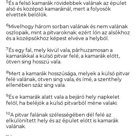
5
És a felső kamarák rövidebbek valának az épület
alsó és középső kamaráinál, mert a folyosók
elvettek belőlök.
6
Mivelhogy három sorban valának és nem valának
oszlopaik, mint a pitvaroknak; ezért lőn az alsókhoz
és a középsőkhöz képest elvéve a helyből.
7
És egy fal, mely kivül vala, párhuzamosan a
kamarákkal a külső pitvar felé, a kamarák előtt,
ötven sing hosszú vala.
8
Mert a kamarák hosszúsága, melyek a külső pitvar
felé valának, ötven sing vala, és ímé, a szenthely
ellenében száz sing vala.
9
És e kamarák alatt vala a bejáró hely napkelet
felől, ha beléjök a külső pitvarból méne valaki.
10
A pitvar falának szélességében dél felé az
elkülönített hely és az épület előtt is kamarák
valának.