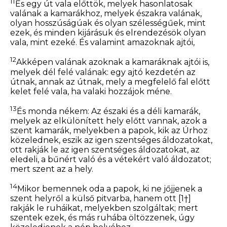
11
És egy út vala előttök, melyek hasonlatosak
valának a kamarákhoz, melyek északra valának,
olyan hosszúságúak és olyan szélességűek, mint
ezek, és minden kijárásuk és elrendezésök olyan
vala, mint ezeké. És valamint amazoknak ajtói,
12
Akképen valának azoknak a kamaráknak ajtói is,
melyek dél felé valának: egy ajtó kezdetén az
útnak, annak az útnak, mely a megfelelő fal előtt
kelet felé vala, ha valaki hozzájok méne.
13
És monda nékem: Az északi és a déli kamarák,
melyek az elkülönített hely előtt vannak, azok a
szent kamarák, melyekben a papok, kik az Úrhoz
közelednek, eszik az igen szentséges áldozatokat,
ott rakják le az igen szentséges áldozatokat, az
eledeli, a bűnért való és a vétekért való áldozatot;
mert szent az a hely.
14
Mikor bemennek oda a papok, ki ne jőjjenek a
szent helyről a külső pitvarba, hanem ott
[1†]
rakják le ruháikat, melyekben szolgáltak; mert
szentek ezek, és más ruhába öltözzenek, úgy