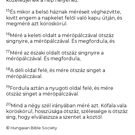
közeledjenek a nép helyéhez.
15
És mikor a belső háznak méréseit véghezvitte,
kivitt engem a napkelet felől való kapu útján, és
megméré azt köröskörül.
16
Méré a keleti oldalt a mérőpálczával ötszáz
singnyire, a mérőpálczával.
És
megfordula,
és
17
Méré az északi oldalt ötszáz singnyire a
mérőpálczával.
És
megfordula,
18
A déli oldal felé,
és
mére ötszáz singet a
mérőpálczával.
19
Fordula aztán a nyugoti oldal felé,
és
mére
ötszáz singet a mérőpálczával.
20
Mind a négy szél irányában méré azt. Kőfala vala
köröskörül, hosszúsága ötszáz, szélessége is ötszáz
sing, hogy elválaszsza a szentet a köztől.
© Hungaian Bible Society