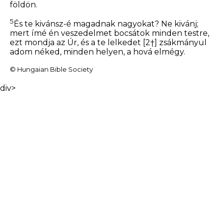
földön.
5
És te kivánsz-é magadnak nagyokat? Ne kivánj;
mert ímé én veszedelmet bocsátok minden testre,
ezt mondja az Úr, és a te lelkedet
[2†]
zsákmányul
adom néked, minden helyen, a hová elmégy.
© Hungaian Bible Society
div>