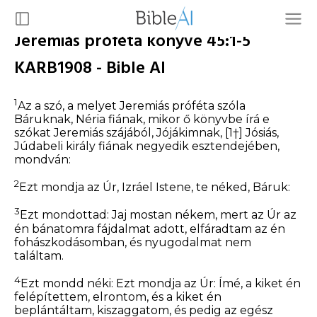
Jeremiás próféta könyve 45:1-5
KARB1908 - Bible AI
1
Az a szó, a melyet Jeremiás próféta szóla
Báruknak, Néria fiának, mikor ő könyvbe írá e
szókat Jeremiás szájából, Jójákimnak,
[1†]
Jósiás,
Júdabeli király fiának negyedik esztendejében,
mondván:
2
Ezt mondja az Úr, Izráel Istene, te néked, Báruk:
3
Ezt mondottad: Jaj mostan nékem, mert az Úr az
én bánatomra fájdalmat adott, elfáradtam az én
fohászkodásomban, és nyugodalmat nem
találtam.
4
Ezt mondd néki: Ezt mondja az Úr: Ímé, a kiket én
felépítettem, elrontom, és a kiket én
beplántáltam, kiszaggatom, és pedig az egész