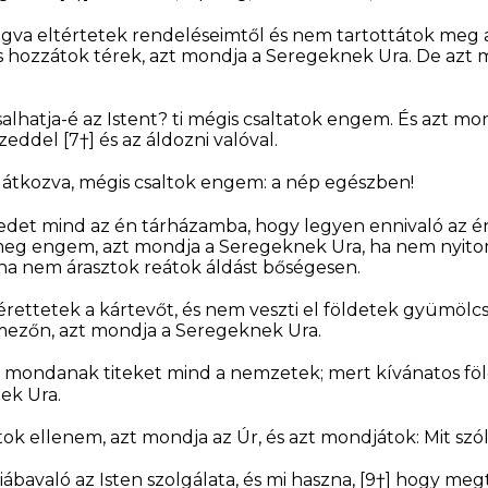
fogva eltértetek rendeléseimtől és nem tartottátok meg
is hozzátok térek, azt mondja a Seregeknek Ura. De azt
lhatja-é az Istent? ti mégis csaltatok engem. És azt mo
izeddel
[7†]
és az áldozni valóval.
látkozva, mégis csaltok engem: a nép egészben!
zedet mind az én tárházamba, hogy legyen ennivaló az 
 meg engem, azt mondja a Seregeknek Ura, ha nem nyit
 ha nem árasztok reátok áldást bőségesen.
ettetek a kártevőt, és nem veszti el földetek gyümölcsé
mezőn, azt mondja a Seregeknek Ura.
mondanak titeket mind a nemzetek; mert kívánatos földd
ek Ura.
k ellenem, azt mondja az Úr, és azt mondjátok: Mit szó
ábavaló az Isten szolgálata, és mi haszna,
[9†]
hogy megta