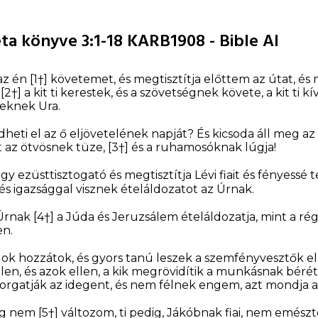
ta könyve 3:1-18 KARB1908 - Bible AI
az én
[1†]
követemet, és megtisztítja előttem az útat, és m
,
[2†]
a kit ti kerestek, és a szövetségnek követe, a kit ti kí
eknek Ura.
heti el az ő eljövetelének napját? És kicsoda áll meg a
t az ötvösnek tüze,
[3†]
és a ruhamosóknak lúgja!
gy ezüsttisztogató és megtisztítja Lévi fiait és fényessé t
 és igazsággal visznek ételáldozatot az Úrnak.
 Úrnak
[4†]
a Júda és Jeruzsálem ételáldozatja, mint a ré
en.
lok hozzátok, és gyors tanú leszek a szemfényvesztők el
en, és azok ellen, a kik megrövidítik a munkásnak bérét
omorgatják az idegent, és nem félnek engem, azt mondja 
meg nem
[5†]
változom, ti pedig, Jákóbnak fiai, nem emész