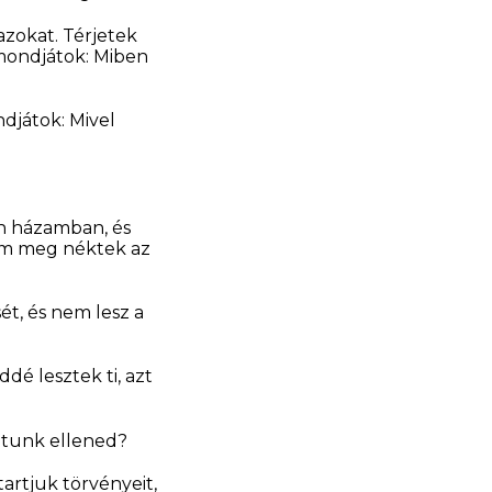
azokat.
Térjetek
 mondjátok: Miben
ndjátok: Mivel
én házamban, és
om meg néktek az
t, és nem lesz a
é lesztek ti, azt
ltunk ellened?
rtjuk törvényeit,