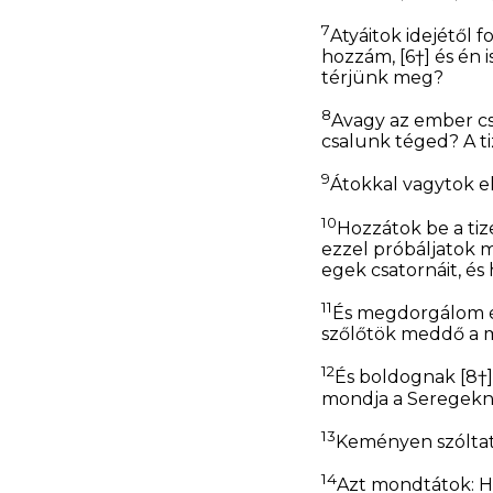
7
Atyáitok idejétől 
hozzám,
[6†]
és én 
térjünk meg?
8
Avagy az ember csa
csalunk téged? A t
9
Átokkal vagytok e
10
Hozzátok be a ti
ezzel próbáljatok
egek csatornáit, és
11
És megdorgálom ér
szőlőtök meddő a 
12
És boldognak
[8†]
mondja a Seregekn
13
Keményen szóltato
14
Azt mondtátok: Hi