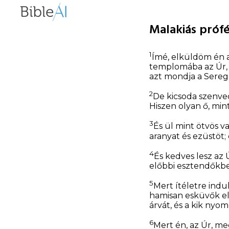
Malakiás prófé
1
Ímé, elküldöm én 
templomába az Úr
azt mondja a Sereg
2
De kicsoda szenved
Hiszen olyan ő, min
3
És ül mint ötvös va
aranyat és ezüstöt;
4
És kedves lesz az
előbbi esztendőkb
5
Mert ítéletre indu
hamisan esküvők ell
árvát, és a kik ny
6
Mert én, az Úr, 