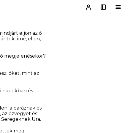
indjárt eljön az ő
vántok; ímé, eljön,
z ő megjelenésekor?
eszi őket, mint az
gi napokban és
len, a paráznák és
, az özvegyet és
a Seregeknek Ura.
tettek meg!