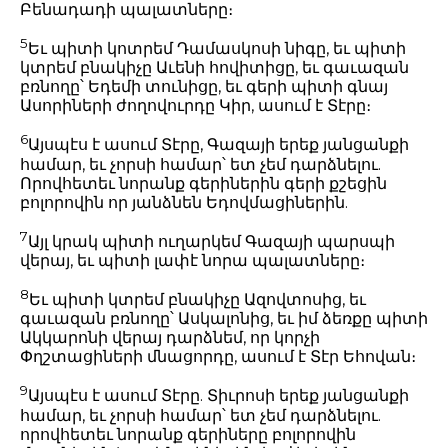
Բենադադի պալատները։
5
Եւ պիտի կոտրեմ Դամասկոսի նիգը, եւ պիտի
կտրեմ բնակիչը Աւենի հովիտիցը, եւ գաւազան
բռնողը՝ Եդեմի տունիցը, եւ գերի պիտի գնայ
Ասորիների ժողովուրդը Կիր, ասում է Տէրը։
6
Այսպէս է ասում Տէրը, Գազայի երեք յանցանքի
համար, եւ չորսի համար՝ ետ չեմ դարձնելու.
Որովհետեւ նորանք գերիներին գերի քշեցին
բոլորովին որ յանձնեն Եդովմացիներին.
7
Այլ կրակ պիտի ուղարկեմ Գազայի պարսպի
վերայ, եւ պիտի լափէ նորա պալատները։
8
Եւ պիտի կտրեմ բնակիչը Ազովտոսից, եւ
գաւազան բռնողը՝ Ասկալոնից, եւ իմ ձեռքը պիտի
Ակկարոնի վերայ դարձնեմ, որ կորչի
Փղշտացիների մնացորդը, ասում է Տէր Եհովան։
9
Այսպէս է ասում Տէրը. Տիւրոսի երեք յանցանքի
համար, եւ չորսի համար՝ ետ չեմ դարձնելու.
որովհետեւ նորանք գերիները բոլորովին