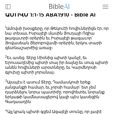
ԱՄՈՎՍ 1:1-15 ABA1910 - Bible AI
1
Ամովսի խօսքերը, որ Թեկուէի հովիւներիցն էր, որ
նա տեսաւ Իսրայէլի մասին Յուդայի Ոզիա
թագաւորի օրերին եւ Իսրայէլի թագաւոր՝
Յովասեան Յերոբովամի օրերին, երկու տարի
գետնաշարժից առաջ։
2
Եւ ասեց. Տէրը Սիօնից պիտի կանչէ, եւ
Երուսաղէմից պիտի տայ իր ձայնը.եւ սուգ պիտի
անեն հովիւների արօտները, եւ Կարմեղոսի
գլուխը պիտի չորանայ։
3
Այսպէս է ասում Տէրը, Դամասկոսի երեք
յանցանքի համար, եւ չորսի համար՝ ետ չեմ
դարձնելու նորա պատիժը. որովհետեւ նորանք
երկաթի կամնասայլերով կալի պէս կասեցին
Գաղաադին.
4
Այլ կրակ պիտի գցեմ Ազայէլի տունը, որ լափէ