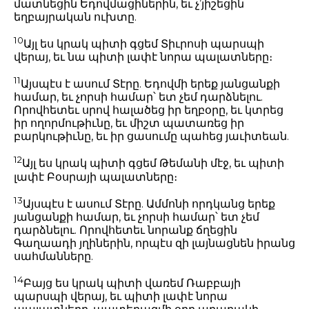
մատնեցին Եդովմացիներին, եւ չ’յիշեցին
եղբայրական ուխտը.
10
Այլ ես կրակ պիտի գցեմ Տիւրոսի պարսպի
վերայ, եւ նա պիտի լափէ նորա պալատները։
11
Այսպէս է ասում Տէրը. Եդովմի երեք յանցանքի
համար, եւ չորսի համար՝ ետ չեմ դարձնելու.
Որովհետեւ սրով հալածեց իր եղբօրը, եւ կտրեց
իր ողորմութիւնը, եւ միշտ պատառեց իր
բարկութիւնը, եւ իր ցասումը պահեց յաւիտեան.
12
Այլ ես կրակ պիտի գցեմ Թեմանի մէջ, եւ պիտի
լափէ Բօսրայի պալատները։
13
Այսպէս է ասում Տէրը. Ամմոնի որդկանց երեք
յանցանքի համար, եւ չորսի համար՝ ետ չեմ
դարձնելու. Որովհետեւ նորանք ճղեցին
Գաղաադի յղիներին, որպէս զի լայնացնեն իրանց
սահմանները.
14
Բայց ես կրակ պիտի վառեմ Ռաբբայի
պարսպի վերայ, եւ պիտի լափէ նորա