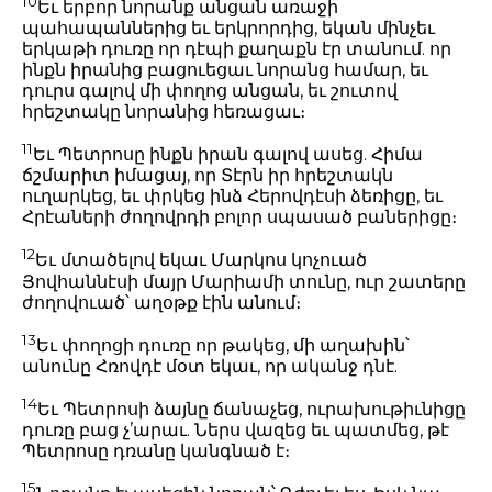
10
Եւ երբոր նորանք անցան առաջի
պահապաններից եւ երկրորդից, եկան մինչեւ
երկաթի դուռը որ դէպի քաղաքն էր տանում. որ
ինքն իրանից բացուեցաւ նորանց համար, եւ
դուրս գալով մի փողոց անցան, եւ շուտով
հրեշտակը նորանից հեռացաւ։
11
Եւ Պետրոսը ինքն իրան գալով ասեց. Հիմա
ճշմարիտ իմացայ, որ Տէրն իր հրեշտակն
ուղարկեց, եւ փրկեց ինձ Հերովդէսի ձեռիցը, եւ
Հրէաների ժողովրդի բոլոր սպասած բաներիցը։
12
Եւ մտածելով եկաւ Մարկոս կոչուած
Յովհաննէսի մայր Մարիամի տունը, ուր շատերը
ժողովուած՝ աղօթք էին անում։
13
Եւ փողոցի դուռը որ թակեց, մի աղախին՝
անունը Հռովդէ մօտ եկաւ, որ ականջ դնէ.
14
Եւ Պետրոսի ձայնը ճանաչեց, ուրախութիւնիցը
դուռը բաց չ’արաւ. Ներս վազեց եւ պատմեց, թէ
Պետրոսը դռանը կանգնած է։
15