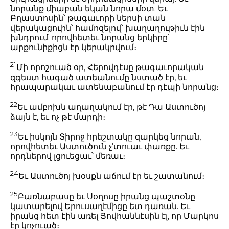
նորանք միաբան եկան նորա մօտ. Եւ
Բղաստոսին՝ թագաւորի ներսի տան
վերակացուին՝ համոզելով՝ խաղաղութիւն էին
խնդրում. որովհետեւ նորանց երկիրը՝
արքունիքիցն էր կերակրվում։
21
Մի որոշուած օր, Հերովդէսը թագաւորական
զգեստ հագած ատեանումը նստած էր, եւ
հրապարակաւ ատենաբանում էր դէպի նորանց։
22
Եւ ամբոխն աղաղակում էր, թէ Դա Աստուծոյ
ձայն է, եւ ոչ թէ մարդի։
23
Եւ իսկոյն Տիրոջ հրեշտակը զարկեց նորան,
որովհետեւ Աստուծուն չ’տուաւ փառքը. Եւ
որդներով լցուեցաւ՝ մեռաւ։
24
Եւ Աստուծոյ խօսքն աճում էր եւ շատանում։
25
Բառնաբասը եւ Սօղոսը իրանց պաշտօնը
կատարելով Երուսաղէմիցը ետ դառան. Եւ
իրանց հետ էին առել Յովհաննէսին էլ, որ Մարկոս
էր կոչուած։