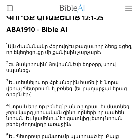
ԳՈՐԾՔ ԱՌԱՔԵԼՈՑ 12:1-25
ABA1910 - Bible AI
1
Այն ժամանակը Հերովդէս թագաւորը ձեռք գցեց,
որ եկեղեցուցը մի քանիսին չարչարէ։
2
Եւ Յակոբոսին՝ Յովհաննէսի եղբօրը, սրով
սպանեց։
3
Եւ տեսնելով որ Հրէաներին հաճելի է, նորա
վերայ Պետրոսին էլ բռնեց. (եւ բաղարջակերաց
օրերն էր։)
4
Նորան երբ որ բռնեց՝ բանտը դրաւ, եւ մատնեց
չորս կարգ չորսական զինուորների որ պահեն
նորան. Եւ կամենում էր զատկից յետոյ նորան
բերել ժողովրդի առաջին։
5
Եւ Պետրոսը բանտումը պահուած էր. Բայց