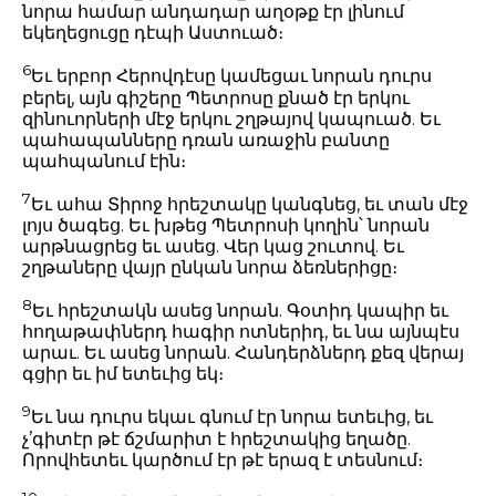
նորա համար անդադար աղօթք էր լինում
եկեղեցուցը դէպի Աստուած։
6
Եւ երբոր Հերովդէսը կամեցաւ նորան դուրս
բերել, այն գիշերը Պետրոսը քնած էր երկու
զինուորների մէջ երկու շղթայով կապուած. Եւ
պահապանները դռան առաջին բանտը
պահպանում էին։
7
Եւ ահա Տիրոջ հրեշտակը կանգնեց, եւ տան մէջ
լոյս ծագեց. Եւ խթեց Պետրոսի կողին՝ նորան
արթնացրեց եւ ասեց. Վեր կաց շուտով. Եւ
շղթաները վայր ընկան նորա ձեռներիցը։
8
Եւ հրեշտակն ասեց նորան. Գօտիդ կապիր եւ
հողաթափներդ հագիր ոտներիդ, եւ նա այնպէս
արաւ. Եւ ասեց նորան. Հանդերձներդ քեզ վերայ
գցիր եւ իմ ետեւից եկ։
9
Եւ նա դուրս եկաւ գնում էր նորա ետեւից, եւ
չ’գիտէր թէ ճշմարիտ է հրեշտակից եղածը.
Որովհետեւ կարծում էր թէ երազ է տեսնում։