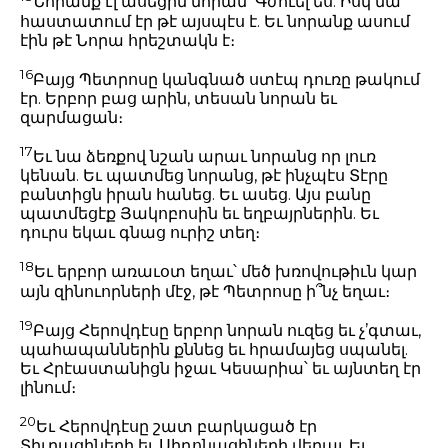
Նորանք էլ ասեցին նորան՝ Գժուել ես. Իսկ նա
հաստատում էր թէ այսպէս է. Եւ նորանք ասում
էին թէ Նորա հրեշտակն է։
16
Բայց Պետրոսը կանգնած ստէպ դուռը թակում
էր. Երբոր բաց արին, տեսան նորան եւ
զարմացան։
17
Եւ նա ձեռքով նշան արաւ նորանց որ լուռ
կենան. Եւ պատմեց նորանց, թէ ինչպէս Տէրը
բանտիցն իրան հանեց. Եւ ասեց. Այս բանը
պատմեցէք Յակոբոսին եւ եղբայրներին. Եւ
դուրս եկաւ գնաց ուրիշ տեղ։
18
Եւ երբոր առաւօտ եղաւ՝ մեծ խռովութիւն կար
այն զինուորների մէջ, թէ Պետրոսը ի՞նչ եղաւ։
19
Բայց Հերովդէսը երբոր նորան ուզեց եւ չ’գտաւ,
պահապաններին քննեց եւ հրամայեց սպանել.
Եւ Հրէաստանիցն իջաւ Կեսարիա՝ եւ այնտեղ էր
լինում։
20
Եւ Հերովդէսը շատ բարկացած էր
Տիւրացիների եւ Սիդոնացիների վերայ. Եւ