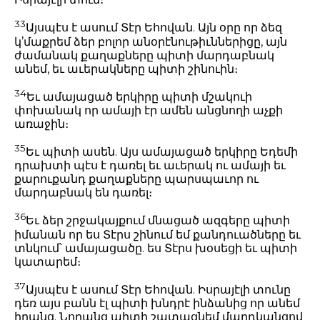
33
Այսպէս է ասում Տէր Եհովան. Այն օրը որ ձեզ
կ’մաքրեմ ձեր բոլոր անօրէնութիւններիցը, այն
ժամանակ քաղաքները պիտի մարդաբնակ
անեմ, եւ աւերակները պիտի շինուին։
34
Եւ ամայացած երկիրը պիտի մշակուի
փոխանակ որ ամայի էր ամեն անցնողի աչքի
առաջին։
35
Եւ պիտի ասեն. Այս ամայացած երկիրը Եդեմի
դրախտի պէս է դառել եւ աւերակ ու ամայի եւ
քարուքանդ քաղաքները պարսպաւոր ու
մարդաբնակ են դառել։
36
Եւ ձեր շրջակայքում մնացած ազգերը պիտի
իմանան որ ես Տէրս շինում եմ քանդուածները եւ
տնկում՝ ամայացածը. ես Տէրս խօսեցի եւ պիտի
կատարեմ։
37
Այսպէս է ասում Տէր Եհովան. Իսրայէլի տունը
դեռ այս բանն էլ պիտի խնդրէ ինձանից որ անեմ
իրանց. Նորանց պիտի շատացնեմ մարդկանցով