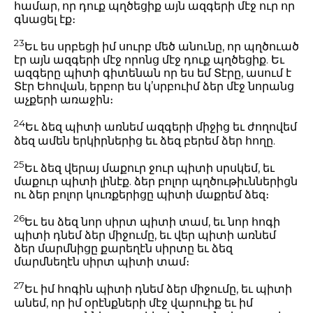
համար, որ դուք պղծեցիք այն ազգերի մէջ ուր որ
գնացել էք։
23
Եւ ես սրբեցի իմ սուրբ մեծ անունը, որ պղծուած
էր այն ազգերի մէջ որոնց մէջ դուք պղծեցիք. Եւ
ազգերը պիտի գիտենան որ ես եմ Տէրը, ասում է
Տէր Եհովան, երբոր ես կ’սրբուիմ ձեր մէջ նորանց
աչքերի առաջին։
24
Եւ ձեզ պիտի առնեմ ազգերի միջից եւ ժողովեմ
ձեզ ամեն երկիրներից եւ ձեզ բերեմ ձեր հողը.
25
Եւ ձեզ վերայ մաքուր ջուր պիտի սրսկեմ, եւ
մաքուր պիտի լինէք. ձեր բոլոր պղծութիւններիցն
ու ձեր բոլոր կուռքերիցը պիտի մաքրեմ ձեզ։
26
Եւ ես ձեզ նոր սիրտ պիտի տամ, եւ նոր հոգի
պիտի դնեմ ձեր միջումը, եւ վեր պիտի առնեմ
ձեր մարմնիցը քարեղէն սիրտը եւ ձեզ
մարմնեղէն սիրտ պիտի տամ։
27
Եւ իմ հոգին պիտի դնեմ ձեր միջումը, եւ պիտի
անեմ, որ իմ օրէնքների մէջ վարուիք եւ իմ