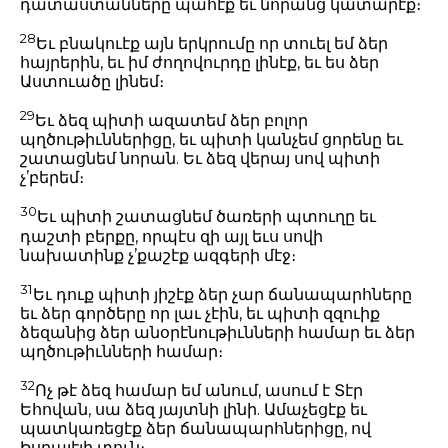
դատաստանները պահէք եւ նորանց կատարէք։
28
Եւ բնակուէք այն երկրումը որ տուել եմ ձեր
հայրերին, եւ իմ ժողովուրդը լինէք, եւ ես ձեր
Աստուածը լինեմ։
29
Եւ ձեզ պիտի ազատեմ ձեր բոլոր
պղծութիւններիցը, եւ պիտի կանչեմ ցորենը եւ
շատացնեմ նորան. Եւ ձեզ վերայ սով պիտի
չ’բերեմ։
30
Եւ պիտի շատացնեմ ծառերի պտուղը եւ
դաշտի բերքը, որպէս զի այլ եւս սովի
նախատինք չ’քաշէք ազգերի մէջ։
31
Եւ դուք պիտի յիշէք ձեր չար ճանապարհները
եւ ձեր գործերը որ լաւ չէին, եւ պիտի զզուիք
ձեզանից ձեր անօրէնութիւնների համար եւ ձեր
պղծութիւնների համար։
32
Ոչ թէ ձեզ համար եմ անում, ասում է Տէր
Եհովան, սա ձեզ յայտնի լինի. Ամաչեցէք եւ
պատկառեցէք ձեր ճանապարհներիցը, ով
Իսրայէլի տուն։