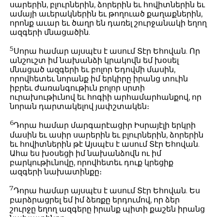
սարերին, բլուրներին, ձորերին եւ հովիտներին եւ
ամայի աւերակներին եւ թողուած քաղաքներին,
որոնք աւար եւ ծաղր են դառել շուրջանակի եղող
ազգերի մնացածին.
5
Սորա համար այսպէս է ասում Տէր Եհովան. Որ
անշուշտ իմ նախանձի կրակովն եմ խօսել
մնացած ազգերի եւ բոլոր Եդովմի մասին,
որովհետեւ նորանք իմ երկիրը իրանց տուին
իբրեւ ժառանգութիւն բոլոր սրտի
ուրախութիւնով եւ հոգիի արհամարհանքով, որ
նորան դարտակելով յափշտակեն։
6
Դորա համար մարգարէացիր Իսրայէլի երկրի
մասին եւ ասիր սարերին եւ բլուրներին, ձորերին
եւ հովիտներին թէ Այսպէս է ասում Տէր Եհովան.
Ահա ես խօսեցի իմ նախանձովն ու իմ
բարկութիւնովը, որովհետեւ դուք կրեցիք
ազգերի նախատինքը։
7
Դորա համար այսպէս է ասում Տէր Եհովան. Ես
բարձրացրել եմ իմ ձեռքը երդումով, որ ձեր
շուրջը եղող ազգերը իրանք պիտի քաշեն իրանց