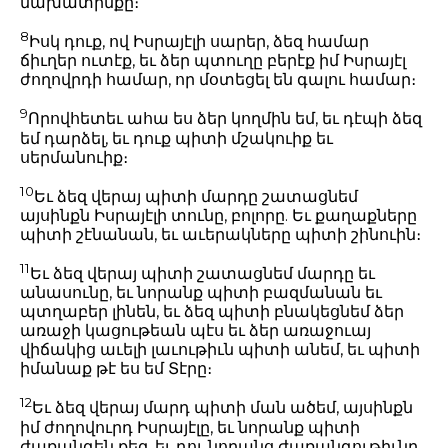
նախատինքը։
8
Իսկ դուք, ով Իսրայէլի սարեր, ձեզ համար
ճիւղեր ուտէք, եւ ձեր պտուղը բերէք իմ Իսրայէլ
ժողովրդի համար, որ մօտեցել են գալու համար։
9
Որովհետեւ ահա ես ձեր կողմին եմ, եւ դէպի ձեզ
եմ դարձել, եւ դուք պիտի մշակուիք եւ
սերմանուիք։
10
Եւ ձեզ վերայ պիտի մարդը շատացնեմ
այսինքն Իսրայէլի տունը, բոլորը. Եւ քաղաքները
պիտի շէնանան, եւ աւերակները պիտի շինուին։
11
Եւ ձեզ վերայ պիտի շատացնեմ մարդը եւ
անասունը, եւ նորանք պիտի բազմանան եւ
պտղաբեր լինեն, եւ ձեզ պիտի բնակեցնեմ ձեր
առաջի կացութեան պէս եւ ձեր առաջուայ
վիճակից աւելի լաւութիւն պիտի անեմ, եւ պիտի
իմանաք թէ ես եմ Տէրը։
12
Եւ ձեզ վերայ մարդ պիտի ման ածեմ, այսինքն
իմ ժողովուրդ Իսրայէլը, եւ նորանք պիտի
ժառանգեն քեզ, եւ դու նորանց ժառանգութիւնը