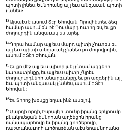
պիտի լինես. Եւ նորանց այլ եւս անզաւակ պիտի
չ’անես։
13
Այսպէս է ասում Տէր Եհովան. Որովհետեւ ձեզ
համար ասում են թէ Դու մարդ ուտող ես, եւ քո
ժողովրդին անզաւակ ես արել.
14
Դորա համար այլ եւս մարդ պիտի չ’ուտես եւ
այլ եւս պիտի անզաւակ չ’անես քո ժողովրդին,
ասում է Տէր Եհովան։
15
Եւ քո մէջ այլ եւս պիտի լսել չ’տամ ազգերի
նախատինքը, եւ այլ եւս պիտի չ’կրես
ժողովուրդների անարգանքը, եւ քո ազգերին այլ
եւս պիտի անզաւակ չ’անես, ասում է Տէր
Եհովան։
16
Եւ Տիրոջ խօսքը եղաւ ինձ ասելով.
17
Մարդի որդի, Իսրայէլի տունը իրանց երկրումը
բնակուեցան եւ նորան պղծեցին իրանց
ճանապարհովը եւ իրանց գործերովը,
դաշտանաւորի պղծութեան պէս եղաւ նորանց