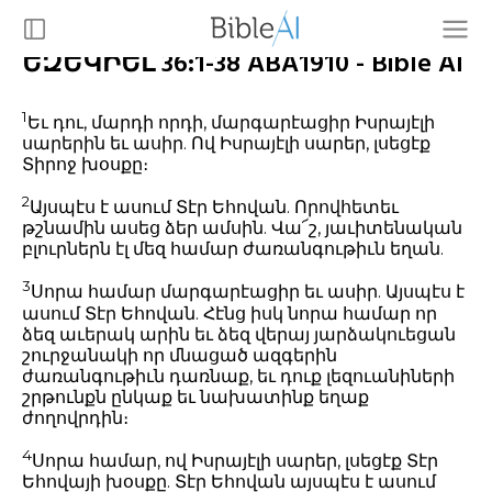
ԵԶԵԿԻԵԼ 36:1-38 ABA1910 - Bible AI
1
Եւ դու, մարդի որդի, մարգարէացիր Իսրայէլի
սարերին եւ ասիր. Ով Իսրայէլի սարեր, լսեցէք
Տիրոջ խօսքը։
2
Այսպէս է ասում Տէր Եհովան. Որովհետեւ
թշնամին ասեց ձեր ամսին. Վա՜շ, յաւիտենական
բլուրներն էլ մեզ համար ժառանգութիւն եղան.
3
Սորա համար մարգարէացիր եւ ասիր. Այսպէս է
ասում Տէր Եհովան. Հէնց իսկ նորա համար որ
ձեզ աւերակ արին եւ ձեզ վերայ յարձակուեցան
շուրջանակի որ մնացած ազգերին
ժառանգութիւն դառնաք, եւ դուք լեզուանիների
շրթունքն ընկաք եւ նախատինք եղաք
ժողովրդին։
4
Սորա համար, ով Իսրայէլի սարեր, լսեցէք Տէր
Եհովայի խօսքը. Տէր Եհովան այսպէս է ասում